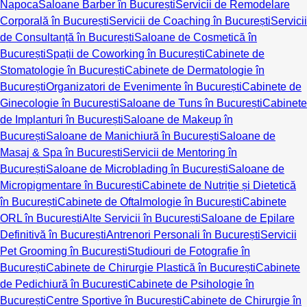
Napoca
Saloane Barber în București
Servicii de Remodelare
Corporală în București
Servicii de Coaching în București
Servicii
de Consultanță în București
Saloane de Cosmetică în
București
Spații de Coworking în București
Cabinete de
Stomatologie în București
Cabinete de Dermatologie în
București
Organizatori de Evenimente în București
Cabinete de
Ginecologie în București
Saloane de Tuns în București
Cabinete
de Implanturi în București
Saloane de Makeup în
București
Saloane de Manichiură în București
Saloane de
Masaj & Spa în București
Servicii de Mentoring în
București
Saloane de Microblading în București
Saloane de
Micropigmentare în București
Cabinete de Nutriție și Dietetică
în București
Cabinete de Oftalmologie în București
Cabinete
ORL în București
Alte Servicii în București
Saloane de Epilare
Definitivă în București
Antrenori Personali în București
Servicii
Pet Grooming în București
Studiouri de Fotografie în
București
Cabinete de Chirurgie Plastică în București
Cabinete
de Pedichiură în București
Cabinete de Psihologie în
București
Centre Sportive în București
Cabinete de Chirurgie în