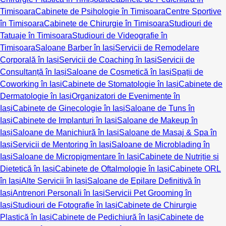
Timișoara
Cabinete de Psihologie în Timișoara
Centre Sportive
în Timișoara
Cabinete de Chirurgie în Timișoara
Studiouri de
Tatuaje în Timișoara
Studiouri de Videografie în
Timișoara
Saloane Barber în Iași
Servicii de Remodelare
Corporală în Iași
Servicii de Coaching în Iași
Servicii de
Consultanță în Iași
Saloane de Cosmetică în Iași
Spații de
Coworking în Iași
Cabinete de Stomatologie în Iași
Cabinete de
Dermatologie în Iași
Organizatori de Evenimente în
Iași
Cabinete de Ginecologie în Iași
Saloane de Tuns în
Iași
Cabinete de Implanturi în Iași
Saloane de Makeup în
Iași
Saloane de Manichiură în Iași
Saloane de Masaj & Spa în
Iași
Servicii de Mentoring în Iași
Saloane de Microblading în
Iași
Saloane de Micropigmentare în Iași
Cabinete de Nutriție și
Dietetică în Iași
Cabinete de Oftalmologie în Iași
Cabinete ORL
în Iași
Alte Servicii în Iași
Saloane de Epilare Definitivă în
Iași
Antrenori Personali în Iași
Servicii Pet Grooming în
Iași
Studiouri de Fotografie în Iași
Cabinete de Chirurgie
Plastică în Iași
Cabinete de Pedichiură în Iași
Cabinete de