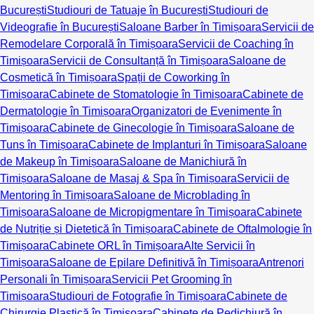
București
Studiouri de Tatuaje în București
Studiouri de
Videografie în București
Saloane Barber în Timișoara
Servicii de
Remodelare Corporală în Timișoara
Servicii de Coaching în
Timișoara
Servicii de Consultanță în Timișoara
Saloane de
Cosmetică în Timișoara
Spații de Coworking în
Timișoara
Cabinete de Stomatologie în Timișoara
Cabinete de
Dermatologie în Timișoara
Organizatori de Evenimente în
Timișoara
Cabinete de Ginecologie în Timișoara
Saloane de
Tuns în Timișoara
Cabinete de Implanturi în Timișoara
Saloane
de Makeup în Timișoara
Saloane de Manichiură în
Timișoara
Saloane de Masaj & Spa în Timișoara
Servicii de
Mentoring în Timișoara
Saloane de Microblading în
Timișoara
Saloane de Micropigmentare în Timișoara
Cabinete
de Nutriție și Dietetică în Timișoara
Cabinete de Oftalmologie în
Timișoara
Cabinete ORL în Timișoara
Alte Servicii în
Timișoara
Saloane de Epilare Definitivă în Timișoara
Antrenori
Personali în Timișoara
Servicii Pet Grooming în
Timișoara
Studiouri de Fotografie în Timișoara
Cabinete de
Chirurgie Plastică în Timișoara
Cabinete de Pedichiură în