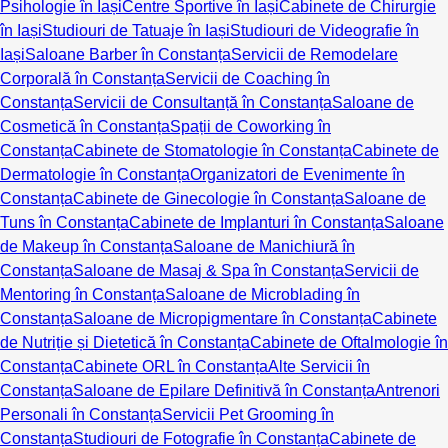
Psihologie în Iași
Centre Sportive în Iași
Cabinete de Chirurgie
în Iași
Studiouri de Tatuaje în Iași
Studiouri de Videografie în
Iași
Saloane Barber în Constanța
Servicii de Remodelare
Corporală în Constanța
Servicii de Coaching în
Constanța
Servicii de Consultanță în Constanța
Saloane de
Cosmetică în Constanța
Spații de Coworking în
Constanța
Cabinete de Stomatologie în Constanța
Cabinete de
Dermatologie în Constanța
Organizatori de Evenimente în
Constanța
Cabinete de Ginecologie în Constanța
Saloane de
Tuns în Constanța
Cabinete de Implanturi în Constanța
Saloane
de Makeup în Constanța
Saloane de Manichiură în
Constanța
Saloane de Masaj & Spa în Constanța
Servicii de
Mentoring în Constanța
Saloane de Microblading în
Constanța
Saloane de Micropigmentare în Constanța
Cabinete
de Nutriție și Dietetică în Constanța
Cabinete de Oftalmologie în
Constanța
Cabinete ORL în Constanța
Alte Servicii în
Constanța
Saloane de Epilare Definitivă în Constanța
Antrenori
Personali în Constanța
Servicii Pet Grooming în
Constanța
Studiouri de Fotografie în Constanța
Cabinete de