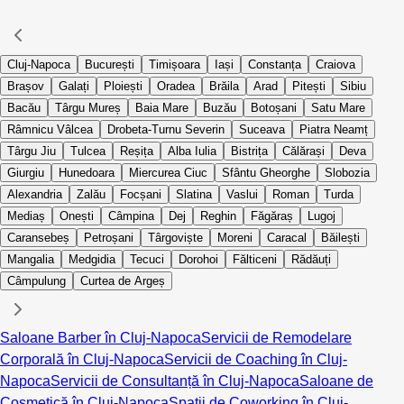
Cluj-Napoca
București
Timișoara
Iași
Constanța
Craiova
Brașov
Galați
Ploiești
Oradea
Brăila
Arad
Pitești
Sibiu
Bacău
Târgu Mureș
Baia Mare
Buzău
Botoșani
Satu Mare
Râmnicu Vâlcea
Drobeta-Turnu Severin
Suceava
Piatra Neamț
Târgu Jiu
Tulcea
Reșița
Alba Iulia
Bistrița
Călărași
Deva
Giurgiu
Hunedoara
Miercurea Ciuc
Sfântu Gheorghe
Slobozia
Alexandria
Zalău
Focșani
Slatina
Vaslui
Roman
Turda
Mediaș
Onești
Câmpina
Dej
Reghin
Făgăraș
Lugoj
Caransebeș
Petroșani
Târgoviște
Moreni
Caracal
Băilești
Mangalia
Medgidia
Tecuci
Dorohoi
Fălticeni
Rădăuți
Câmpulung
Curtea de Argeș
Saloane Barber în Cluj-Napoca
Servicii de Remodelare
Corporală în Cluj-Napoca
Servicii de Coaching în Cluj-
Napoca
Servicii de Consultanță în Cluj-Napoca
Saloane de
Cosmetică în Cluj-Napoca
Spații de Coworking în Cluj-