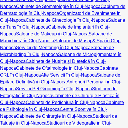
Napoca
Cabinete de Stomatologie în Cluj-Napoca
Cabinete de
Dermatologie în Cluj-Napoca
Organizatori de Evenimente în
Cluj-Napoca
Cabinete de Ginecologie în Cluj-Napoca
Saloane
de Tuns în Cluj-Napoca
Cabinete de Implanturi în Cluj-
Napoca
Saloane de Makeup în Cluj-Napoca
Saloane de
Manichiură în Cluj-Napoca
Saloane de Masaj & Spa în Cluj-
Napoca
Servicii de Mentoring în Cluj-Napoca
Saloane de
Microblading în Cluj-Napoca
Saloane de Micropigmentare în
Cluj-Napoca
Cabinete de Nutriție și Dietetică în Cluj-
Napoca
Cabinete de Oftalmologie în Cluj-Napoca
Cabinete
ORL în Cluj-Napoca
Alte Servicii în Cluj-Napoca
Saloane de
Epilare Definitivă în Cluj-Napoca
Antrenori Personali în Cluj-
Napoca
Servicii Pet Grooming în Cluj-Napoca
Studiouri de
Fotografie în Cluj-Napoca
Cabinete de Chirurgie Plastică în
Cluj-Napoca
Cabinete de Pedichiură în Cluj-Napoca
Cabinete
de Psihologie în Cluj-Napoca
Centre Sportive în Cluj-
Napoca
Cabinete de Chirurgie în Cluj-Napoca
Studiouri de
Tatuaje în Cluj-Napoca
Studiouri de Videografie în Cluj-