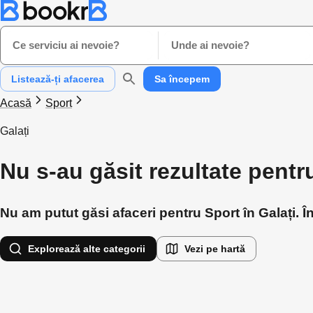
Ce serviciu ai nevoie?
Unde ai nevoie?
Listează-ți afacerea
Sa începem
Acasă
Sport
Galați
Nu s-au găsit rezultate pentru
Nu am putut găsi afaceri pentru Sport în Galați. Î
Explorează alte categorii
Vezi pe hartă