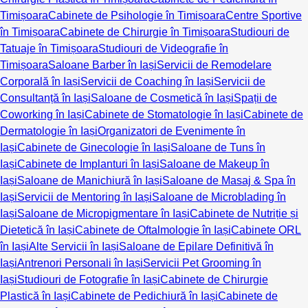
Timișoara
Cabinete de Psihologie în Timișoara
Centre Sportive
în Timișoara
Cabinete de Chirurgie în Timișoara
Studiouri de
Tatuaje în Timișoara
Studiouri de Videografie în
Timișoara
Saloane Barber în Iași
Servicii de Remodelare
Corporală în Iași
Servicii de Coaching în Iași
Servicii de
Consultanță în Iași
Saloane de Cosmetică în Iași
Spații de
Coworking în Iași
Cabinete de Stomatologie în Iași
Cabinete de
Dermatologie în Iași
Organizatori de Evenimente în
Iași
Cabinete de Ginecologie în Iași
Saloane de Tuns în
Iași
Cabinete de Implanturi în Iași
Saloane de Makeup în
Iași
Saloane de Manichiură în Iași
Saloane de Masaj & Spa în
Iași
Servicii de Mentoring în Iași
Saloane de Microblading în
Iași
Saloane de Micropigmentare în Iași
Cabinete de Nutriție și
Dietetică în Iași
Cabinete de Oftalmologie în Iași
Cabinete ORL
în Iași
Alte Servicii în Iași
Saloane de Epilare Definitivă în
Iași
Antrenori Personali în Iași
Servicii Pet Grooming în
Iași
Studiouri de Fotografie în Iași
Cabinete de Chirurgie
Plastică în Iași
Cabinete de Pedichiură în Iași
Cabinete de