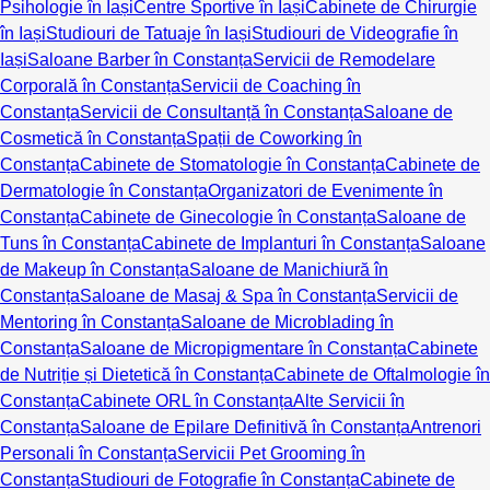
Psihologie în Iași
Centre Sportive în Iași
Cabinete de Chirurgie
în Iași
Studiouri de Tatuaje în Iași
Studiouri de Videografie în
Iași
Saloane Barber în Constanța
Servicii de Remodelare
Corporală în Constanța
Servicii de Coaching în
Constanța
Servicii de Consultanță în Constanța
Saloane de
Cosmetică în Constanța
Spații de Coworking în
Constanța
Cabinete de Stomatologie în Constanța
Cabinete de
Dermatologie în Constanța
Organizatori de Evenimente în
Constanța
Cabinete de Ginecologie în Constanța
Saloane de
Tuns în Constanța
Cabinete de Implanturi în Constanța
Saloane
de Makeup în Constanța
Saloane de Manichiură în
Constanța
Saloane de Masaj & Spa în Constanța
Servicii de
Mentoring în Constanța
Saloane de Microblading în
Constanța
Saloane de Micropigmentare în Constanța
Cabinete
de Nutriție și Dietetică în Constanța
Cabinete de Oftalmologie în
Constanța
Cabinete ORL în Constanța
Alte Servicii în
Constanța
Saloane de Epilare Definitivă în Constanța
Antrenori
Personali în Constanța
Servicii Pet Grooming în
Constanța
Studiouri de Fotografie în Constanța
Cabinete de