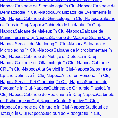
Napoca
Cabinete de Stomatologie în Cluj-Napoca
Cabinete de
Dermatologie în Cluj-Napoca
Organizatori de Evenimente în
Cluj-Napoca
Cabinete de Ginecologie în Cluj-Napoca
Saloane
de Tuns în Cluj-Napoca
Cabinete de Implanturi în Cluj-
Napoca
Saloane de Makeup în Cluj-Napoca
Saloane de
Manichiură în Cluj-Napoca
Saloane de Masaj & Spa în Cluj-
Napoca
Servicii de Mentoring în Cluj-Napoca
Saloane de
Microblading în Cluj-Napoca
Saloane de Micropigmentare în
Cluj-Napoca
Cabinete de Nutriție și Dietetică în Cluj-
Napoca
Cabinete de Oftalmologie în Cluj-Napoca
Cabinete
ORL în Cluj-Napoca
Alte Servicii în Cluj-Napoca
Saloane de
Epilare Definitivă în Cluj-Napoca
Antrenori Personali în Cluj-
Napoca
Servicii Pet Grooming în Cluj-Napoca
Studiouri de
Fotografie în Cluj-Napoca
Cabinete de Chirurgie Plastică în
Cluj-Napoca
Cabinete de Pedichiură în Cluj-Napoca
Cabinete
de Psihologie în Cluj-Napoca
Centre Sportive în Cluj-
Napoca
Cabinete de Chirurgie în Cluj-Napoca
Studiouri de
Tatuaje în Cluj-Napoca
Studiouri de Videografie în Cluj-