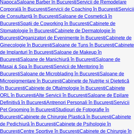
Napoca
Saloane Barber în București
Servicii de Remodelare
Corporală în București
Servicii de Coaching în București
Servicii
de Consultanță în București
Saloane de Cosmetică în
București
Spații de Coworking în București
Cabinete de
Stomatologie în București
Cabinete de Dermatologie în
București
Organizatori de Evenimente în București
Cabinete de
Ginecologie în București
Saloane de Tuns în București
Cabinete
de Implanturi în București
Saloane de Makeup în
București
Saloane de Manichiură în București
Saloane de
Masaj & Spa în București
Servicii de Mentoring în
București
Saloane de Microblading în București
Saloane de
Micropigmentare în București
Cabinete de Nutriție și Dietetică
în București
Cabinete de Oftalmologie în București
Cabinete
ORL în București
Alte Servicii în București
Saloane de Epilare
Definitivă în București
Antrenori Personali în București
Servicii
Pet Grooming în București
Studiouri de Fotografie în
București
Cabinete de Chirurgie Plastică în București
Cabinete
de Pedichiură în București
Cabinete de Psihologie în
București
Centre Sportive în București
Cabinete de Chirurgie în