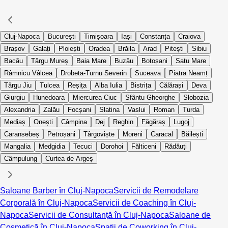
Cluj-Napoca
București
Timișoara
Iași
Constanța
Craiova
Brașov
Galați
Ploiești
Oradea
Brăila
Arad
Pitești
Sibiu
Bacău
Târgu Mureș
Baia Mare
Buzău
Botoșani
Satu Mare
Râmnicu Vâlcea
Drobeta-Turnu Severin
Suceava
Piatra Neamț
Târgu Jiu
Tulcea
Reșița
Alba Iulia
Bistrița
Călărași
Deva
Giurgiu
Hunedoara
Miercurea Ciuc
Sfântu Gheorghe
Slobozia
Alexandria
Zalău
Focșani
Slatina
Vaslui
Roman
Turda
Mediaș
Onești
Câmpina
Dej
Reghin
Făgăraș
Lugoj
Caransebeș
Petroșani
Târgoviște
Moreni
Caracal
Băilești
Mangalia
Medgidia
Tecuci
Dorohoi
Fălticeni
Rădăuți
Câmpulung
Curtea de Argeș
Saloane Barber în Cluj-Napoca
Servicii de Remodelare
Corporală în Cluj-Napoca
Servicii de Coaching în Cluj-
Napoca
Servicii de Consultanță în Cluj-Napoca
Saloane de
Cosmetică în Cluj-Napoca
Spații de Coworking în Cluj-