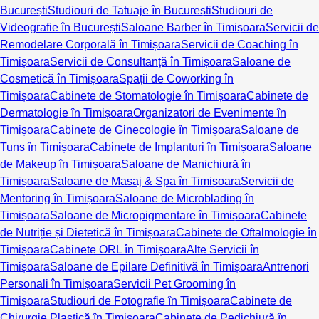
București
Studiouri de Tatuaje în București
Studiouri de
Videografie în București
Saloane Barber în Timișoara
Servicii de
Remodelare Corporală în Timișoara
Servicii de Coaching în
Timișoara
Servicii de Consultanță în Timișoara
Saloane de
Cosmetică în Timișoara
Spații de Coworking în
Timișoara
Cabinete de Stomatologie în Timișoara
Cabinete de
Dermatologie în Timișoara
Organizatori de Evenimente în
Timișoara
Cabinete de Ginecologie în Timișoara
Saloane de
Tuns în Timișoara
Cabinete de Implanturi în Timișoara
Saloane
de Makeup în Timișoara
Saloane de Manichiură în
Timișoara
Saloane de Masaj & Spa în Timișoara
Servicii de
Mentoring în Timișoara
Saloane de Microblading în
Timișoara
Saloane de Micropigmentare în Timișoara
Cabinete
de Nutriție și Dietetică în Timișoara
Cabinete de Oftalmologie în
Timișoara
Cabinete ORL în Timișoara
Alte Servicii în
Timișoara
Saloane de Epilare Definitivă în Timișoara
Antrenori
Personali în Timișoara
Servicii Pet Grooming în
Timișoara
Studiouri de Fotografie în Timișoara
Cabinete de
Chirurgie Plastică în Timișoara
Cabinete de Pedichiură în