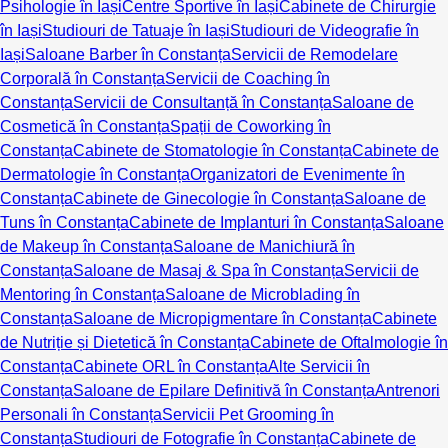
Psihologie în Iași
Centre Sportive în Iași
Cabinete de Chirurgie
în Iași
Studiouri de Tatuaje în Iași
Studiouri de Videografie în
Iași
Saloane Barber în Constanța
Servicii de Remodelare
Corporală în Constanța
Servicii de Coaching în
Constanța
Servicii de Consultanță în Constanța
Saloane de
Cosmetică în Constanța
Spații de Coworking în
Constanța
Cabinete de Stomatologie în Constanța
Cabinete de
Dermatologie în Constanța
Organizatori de Evenimente în
Constanța
Cabinete de Ginecologie în Constanța
Saloane de
Tuns în Constanța
Cabinete de Implanturi în Constanța
Saloane
de Makeup în Constanța
Saloane de Manichiură în
Constanța
Saloane de Masaj & Spa în Constanța
Servicii de
Mentoring în Constanța
Saloane de Microblading în
Constanța
Saloane de Micropigmentare în Constanța
Cabinete
de Nutriție și Dietetică în Constanța
Cabinete de Oftalmologie în
Constanța
Cabinete ORL în Constanța
Alte Servicii în
Constanța
Saloane de Epilare Definitivă în Constanța
Antrenori
Personali în Constanța
Servicii Pet Grooming în
Constanța
Studiouri de Fotografie în Constanța
Cabinete de