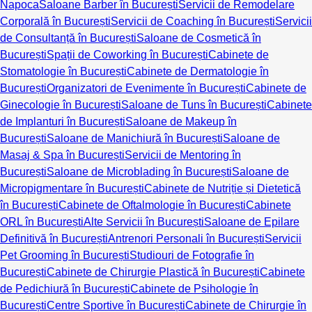
Napoca
Saloane Barber în București
Servicii de Remodelare
Corporală în București
Servicii de Coaching în București
Servicii
de Consultanță în București
Saloane de Cosmetică în
București
Spații de Coworking în București
Cabinete de
Stomatologie în București
Cabinete de Dermatologie în
București
Organizatori de Evenimente în București
Cabinete de
Ginecologie în București
Saloane de Tuns în București
Cabinete
de Implanturi în București
Saloane de Makeup în
București
Saloane de Manichiură în București
Saloane de
Masaj & Spa în București
Servicii de Mentoring în
București
Saloane de Microblading în București
Saloane de
Micropigmentare în București
Cabinete de Nutriție și Dietetică
în București
Cabinete de Oftalmologie în București
Cabinete
ORL în București
Alte Servicii în București
Saloane de Epilare
Definitivă în București
Antrenori Personali în București
Servicii
Pet Grooming în București
Studiouri de Fotografie în
București
Cabinete de Chirurgie Plastică în București
Cabinete
de Pedichiură în București
Cabinete de Psihologie în
București
Centre Sportive în București
Cabinete de Chirurgie în