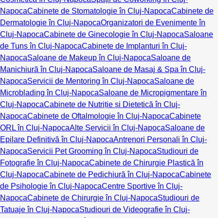
Napoca
Cabinete de Stomatologie în Cluj-Napoca
Cabinete de
Dermatologie în Cluj-Napoca
Organizatori de Evenimente în
Cluj-Napoca
Cabinete de Ginecologie în Cluj-Napoca
Saloane
de Tuns în Cluj-Napoca
Cabinete de Implanturi în Cluj-
Napoca
Saloane de Makeup în Cluj-Napoca
Saloane de
Manichiură în Cluj-Napoca
Saloane de Masaj & Spa în Cluj-
Napoca
Servicii de Mentoring în Cluj-Napoca
Saloane de
Microblading în Cluj-Napoca
Saloane de Micropigmentare în
Cluj-Napoca
Cabinete de Nutriție și Dietetică în Cluj-
Napoca
Cabinete de Oftalmologie în Cluj-Napoca
Cabinete
ORL în Cluj-Napoca
Alte Servicii în Cluj-Napoca
Saloane de
Epilare Definitivă în Cluj-Napoca
Antrenori Personali în Cluj-
Napoca
Servicii Pet Grooming în Cluj-Napoca
Studiouri de
Fotografie în Cluj-Napoca
Cabinete de Chirurgie Plastică în
Cluj-Napoca
Cabinete de Pedichiură în Cluj-Napoca
Cabinete
de Psihologie în Cluj-Napoca
Centre Sportive în Cluj-
Napoca
Cabinete de Chirurgie în Cluj-Napoca
Studiouri de
Tatuaje în Cluj-Napoca
Studiouri de Videografie în Cluj-