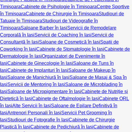
Timișoara
Cabinete de Psihologie în Timișoara
Centre Sportive
în Timișoara
Cabinete de Chirurgie în Timișoara
Studiouri de
Tatuaje în Timișoara
Studiouri de Videografie în
Timișoara
Saloane Barber în Iași
Servicii de Remodelare
Corporală în Iași
Servicii de Coaching în Iași
Servicii de
Consultanță în Iași
Saloane de Cosmetică în Iași
Spații de
Coworking în Iași
Cabinete de Stomatologie în Iași
Cabinete de
Dermatologie în Iași
Organizatori de Evenimente în
Iași
Cabinete de Ginecologie în Iași
Saloane de Tuns în
Iași
Cabinete de Implanturi în Iași
Saloane de Makeup în
Iași
Saloane de Manichiură în Iași
Saloane de Masaj & Spa în
Iași
Servicii de Mentoring în Iași
Saloane de Microblading în
Iași
Saloane de Micropigmentare în Iași
Cabinete de Nutriție și
Dietetică în Iași
Cabinete de Oftalmologie în Iași
Cabinete ORL
în Iași
Alte Servicii în Iași
Saloane de Epilare Definitivă în
Iași
Antrenori Personali în Iași
Servicii Pet Grooming în
Iași
Studiouri de Fotografie în Iași
Cabinete de Chirurgie
Plastică în Iași
Cabinete de Pedichiură în Iași
Cabinete de