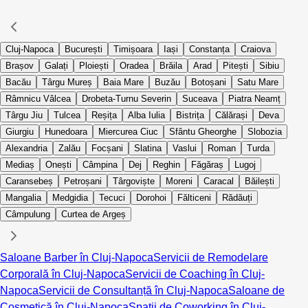
Cluj-Napoca
București
Timișoara
Iași
Constanța
Craiova
Brașov
Galați
Ploiești
Oradea
Brăila
Arad
Pitești
Sibiu
Bacău
Târgu Mureș
Baia Mare
Buzău
Botoșani
Satu Mare
Râmnicu Vâlcea
Drobeta-Turnu Severin
Suceava
Piatra Neamț
Târgu Jiu
Tulcea
Reșița
Alba Iulia
Bistrița
Călărași
Deva
Giurgiu
Hunedoara
Miercurea Ciuc
Sfântu Gheorghe
Slobozia
Alexandria
Zalău
Focșani
Slatina
Vaslui
Roman
Turda
Mediaș
Onești
Câmpina
Dej
Reghin
Făgăraș
Lugoj
Caransebeș
Petroșani
Târgoviște
Moreni
Caracal
Băilești
Mangalia
Medgidia
Tecuci
Dorohoi
Fălticeni
Rădăuți
Câmpulung
Curtea de Argeș
Saloane Barber în Cluj-Napoca
Servicii de Remodelare
Corporală în Cluj-Napoca
Servicii de Coaching în Cluj-
Napoca
Servicii de Consultanță în Cluj-Napoca
Saloane de
Cosmetică în Cluj-Napoca
Spații de Coworking în Cluj-