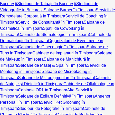
București
Studiouri de Tatuaje în București
Studiouri de
Videografie în București
Saloane Barber în Timișoara
Servicii de
Remodelare Corporală în Timișoara
Servicii de Coaching în
Timișoara
Servicii de Consultanță în Timișoara
Saloane de
Cosmetică în Timișoara
Spații de Coworking în
Timișoara
Cabinete de Stomatologie în Timișoara
Cabinete de
Dermatologie în Timișoara
Organizatori de Evenimente în
Timișoara
Cabinete de Ginecologie în Timișoara
Saloane de
Tuns în Timișoara
Cabinete de Implanturi în Timișoara
Saloane
de Makeup în Timișoara
Saloane de Manichiură în
Timișoara
Saloane de Masaj & Spa în Timișoara
Servicii de
Mentoring în Timișoara
Saloane de Microblading în
Timișoara
Saloane de Micropigmentare în Timișoara
Cabinete
de Nutriție și Dietetică în Timișoara
Cabinete de Oftalmologie în
Timișoara
Cabinete ORL în Timișoara
Alte Servicii în
Timișoara
Saloane de Epilare Definitivă în Timișoara
Antrenori
Personali în Timișoara
Servicii Pet Grooming în
Timișoara
Studiouri de Fotografie în Timișoara
Cabinete de
Chirurgie Plastică în Timișoara
Cabinete de Pedichiură în