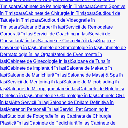
Timișoara
Cabinete de Psihologie în Timișoara
Centre Sportive
în Timișoara
Cabinete de Chirurgie în Timișoara
Studiouri de
Tatuaje în Timișoara
Studiouri de Videografie în
Timișoara
Saloane Barber în Iași
Servicii de Remodelare
Corporală în Iași
Servicii de Coaching în Iași
Servicii de
Consultanță în Iași
Saloane de Cosmetică în Iași
Spații de
Coworking în Iași
Cabinete de Stomatologie în Iași
Cabinete de
Dermatologie în Iași
Organizatori de Evenimente în
Iași
Cabinete de Ginecologie în Iași
Saloane de Tuns în
Iași
Cabinete de Implanturi în Iași
Saloane de Makeup în
Iași
Saloane de Manichiură în Iași
Saloane de Masaj & Spa în
Iași
Servicii de Mentoring în Iași
Saloane de Microblading în
Iași
Saloane de Micropigmentare în Iași
Cabinete de Nutriție și
Dietetică în Iași
Cabinete de Oftalmologie în Iași
Cabinete ORL
în Iași
Alte Servicii în Iași
Saloane de Epilare Definitivă în
Iași
Antrenori Personali în Iași
Servicii Pet Grooming în
Iași
Studiouri de Fotografie în Iași
Cabinete de Chirurgie
Plastică în Iași
Cabinete de Pedichiură în Iași
Cabinete de