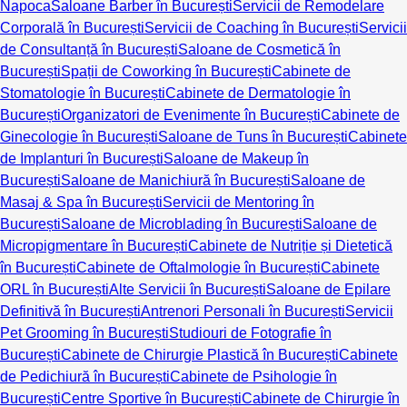
Napoca
Saloane Barber în București
Servicii de Remodelare
Corporală în București
Servicii de Coaching în București
Servicii
de Consultanță în București
Saloane de Cosmetică în
București
Spații de Coworking în București
Cabinete de
Stomatologie în București
Cabinete de Dermatologie în
București
Organizatori de Evenimente în București
Cabinete de
Ginecologie în București
Saloane de Tuns în București
Cabinete
de Implanturi în București
Saloane de Makeup în
București
Saloane de Manichiură în București
Saloane de
Masaj & Spa în București
Servicii de Mentoring în
București
Saloane de Microblading în București
Saloane de
Micropigmentare în București
Cabinete de Nutriție și Dietetică
în București
Cabinete de Oftalmologie în București
Cabinete
ORL în București
Alte Servicii în București
Saloane de Epilare
Definitivă în București
Antrenori Personali în București
Servicii
Pet Grooming în București
Studiouri de Fotografie în
București
Cabinete de Chirurgie Plastică în București
Cabinete
de Pedichiură în București
Cabinete de Psihologie în
București
Centre Sportive în București
Cabinete de Chirurgie în