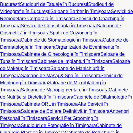
București
Studiouri de Tatuaje în București
Studiouri de
Videografie în București
Saloane Barber în Timișoara
Servicii de
Remodelare Corporală în Timișoara
Servicii de Coaching în
Timișoara
Servicii de Consultanță în Timișoara
Saloane de
Cosmetică în Timișoara
Spații de Coworking în
Timișoara
Cabinete de Stomatologie în Timișoara
Cabinete de
Dermatologie în Timișoara
Organizatori de Evenimente în
Timișoara
Cabinete de Ginecologie în Timișoara
Saloane de
Tuns în Timișoara
Cabinete de Implanturi în Timișoara
Saloane
de Makeup în Timișoara
Saloane de Manichiură în
Timișoara
Saloane de Masaj & Spa în Timișoara
Servicii de
Mentoring în Timișoara
Saloane de Microblading în
Timișoara
Saloane de Micropigmentare în Timișoara
Cabinete
de Nutriție și Dietetică în Timișoara
Cabinete de Oftalmologie în
Timișoara
Cabinete ORL în Timișoara
Alte Servicii în
Timișoara
Saloane de Epilare Definitivă în Timișoara
Antrenori
Personali în Timișoara
Servicii Pet Grooming în
Timișoara
Studiouri de Fotografie în Timișoara
Cabinete de
Chirurgie Plastică în Timișoara
Cabinete de Pedichiură în