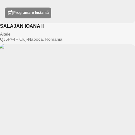
Programare Instantă
SALAJAN IOANA II
Altele
QJ5P+4F Cluj-Napoca, Romania