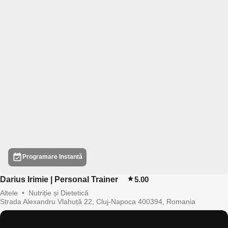
Programare Instantă
Darius Irimie | Personal Trainer
5.00
Altele
•
Nutriție și Dietetică
Strada Alexandru Vlahuță 22, Cluj-Napoca 400394, Romania