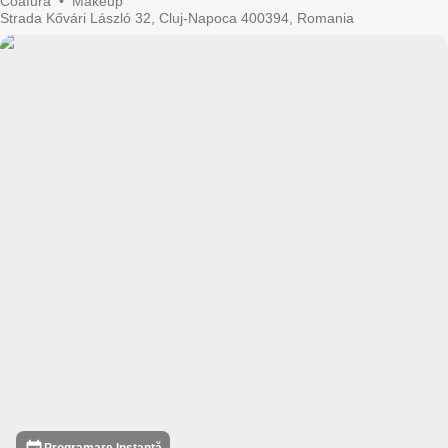
Coafură
•
Makeup
Strada Kővári László 32, Cluj-Napoca 400394, Romania