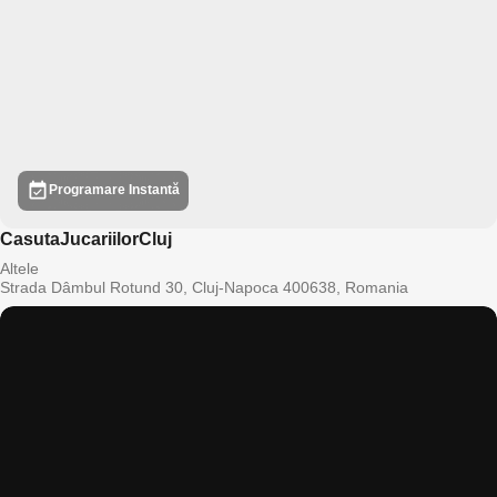
Programare Instantă
CasutaJucariilorCluj
Altele
Strada Dâmbul Rotund 30, Cluj-Napoca 400638, Romania