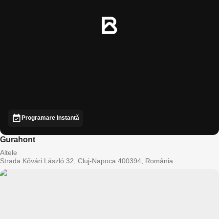
Programare Instantă
Gurahont
Altele
Strada Kővári László 32, Cluj-Napoca 400394, România