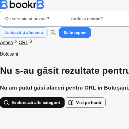
Ce serviciu ai nevoie?
Unde ai nevoie?
Listează-ți afacerea
Sa începem
Acasă
ORL
Botoșani
Nu s-au găsit rezultate pent
Nu am putut găsi afaceri pentru ORL în Botoșani. 
Explorează alte categorii
Vezi pe hartă