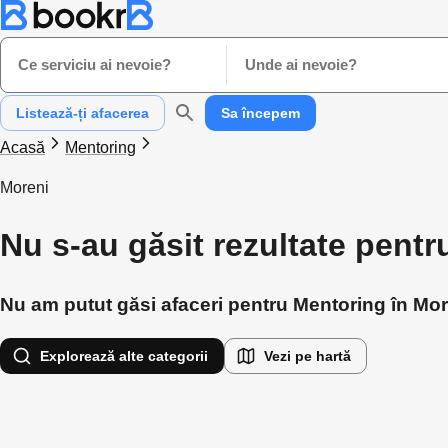
Ce serviciu ai nevoie?
Unde ai nevoie?
Listează-ți afacerea
Sa începem
Acasă
Mentoring
Moreni
Nu s-au găsit rezultate pent
Nu am putut găsi afaceri pentru Mentoring în Moren
Explorează alte categorii
Vezi pe hartă