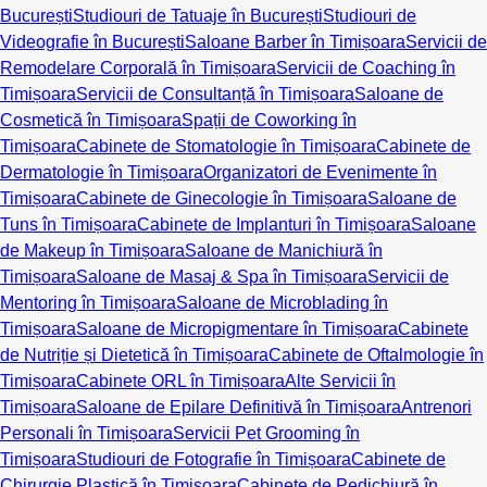
București
Studiouri de Tatuaje în București
Studiouri de
Videografie în București
Saloane Barber în Timișoara
Servicii de
Remodelare Corporală în Timișoara
Servicii de Coaching în
Timișoara
Servicii de Consultanță în Timișoara
Saloane de
Cosmetică în Timișoara
Spații de Coworking în
Timișoara
Cabinete de Stomatologie în Timișoara
Cabinete de
Dermatologie în Timișoara
Organizatori de Evenimente în
Timișoara
Cabinete de Ginecologie în Timișoara
Saloane de
Tuns în Timișoara
Cabinete de Implanturi în Timișoara
Saloane
de Makeup în Timișoara
Saloane de Manichiură în
Timișoara
Saloane de Masaj & Spa în Timișoara
Servicii de
Mentoring în Timișoara
Saloane de Microblading în
Timișoara
Saloane de Micropigmentare în Timișoara
Cabinete
de Nutriție și Dietetică în Timișoara
Cabinete de Oftalmologie în
Timișoara
Cabinete ORL în Timișoara
Alte Servicii în
Timișoara
Saloane de Epilare Definitivă în Timișoara
Antrenori
Personali în Timișoara
Servicii Pet Grooming în
Timișoara
Studiouri de Fotografie în Timișoara
Cabinete de
Chirurgie Plastică în Timișoara
Cabinete de Pedichiură în