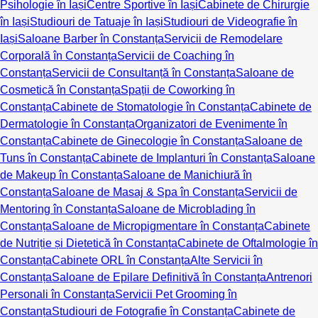
Psihologie în Iași
Centre Sportive în Iași
Cabinete de Chirurgie
în Iași
Studiouri de Tatuaje în Iași
Studiouri de Videografie în
Iași
Saloane Barber în Constanța
Servicii de Remodelare
Corporală în Constanța
Servicii de Coaching în
Constanța
Servicii de Consultanță în Constanța
Saloane de
Cosmetică în Constanța
Spații de Coworking în
Constanța
Cabinete de Stomatologie în Constanța
Cabinete de
Dermatologie în Constanța
Organizatori de Evenimente în
Constanța
Cabinete de Ginecologie în Constanța
Saloane de
Tuns în Constanța
Cabinete de Implanturi în Constanța
Saloane
de Makeup în Constanța
Saloane de Manichiură în
Constanța
Saloane de Masaj & Spa în Constanța
Servicii de
Mentoring în Constanța
Saloane de Microblading în
Constanța
Saloane de Micropigmentare în Constanța
Cabinete
de Nutriție și Dietetică în Constanța
Cabinete de Oftalmologie în
Constanța
Cabinete ORL în Constanța
Alte Servicii în
Constanța
Saloane de Epilare Definitivă în Constanța
Antrenori
Personali în Constanța
Servicii Pet Grooming în
Constanța
Studiouri de Fotografie în Constanța
Cabinete de