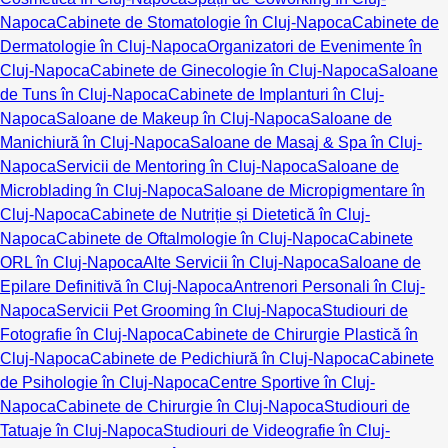
Napoca
Cabinete de Stomatologie în Cluj-Napoca
Cabinete de
Dermatologie în Cluj-Napoca
Organizatori de Evenimente în
Cluj-Napoca
Cabinete de Ginecologie în Cluj-Napoca
Saloane
de Tuns în Cluj-Napoca
Cabinete de Implanturi în Cluj-
Napoca
Saloane de Makeup în Cluj-Napoca
Saloane de
Manichiură în Cluj-Napoca
Saloane de Masaj & Spa în Cluj-
Napoca
Servicii de Mentoring în Cluj-Napoca
Saloane de
Microblading în Cluj-Napoca
Saloane de Micropigmentare în
Cluj-Napoca
Cabinete de Nutriție și Dietetică în Cluj-
Napoca
Cabinete de Oftalmologie în Cluj-Napoca
Cabinete
ORL în Cluj-Napoca
Alte Servicii în Cluj-Napoca
Saloane de
Epilare Definitivă în Cluj-Napoca
Antrenori Personali în Cluj-
Napoca
Servicii Pet Grooming în Cluj-Napoca
Studiouri de
Fotografie în Cluj-Napoca
Cabinete de Chirurgie Plastică în
Cluj-Napoca
Cabinete de Pedichiură în Cluj-Napoca
Cabinete
de Psihologie în Cluj-Napoca
Centre Sportive în Cluj-
Napoca
Cabinete de Chirurgie în Cluj-Napoca
Studiouri de
Tatuaje în Cluj-Napoca
Studiouri de Videografie în Cluj-