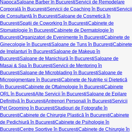
Napoca
Saloane Barber în București
Servicii de Remodelare
Corporală în București
Servicii de Coaching în București
Servicii
de Consultanță în București
Saloane de Cosmetică în
București
Spații de Coworking în București
Cabinete de
Stomatologie în București
Cabinete de Dermatologie în
București
Organizatori de Evenimente în București
Cabinete de
Ginecologie în București
Saloane de Tuns în București
Cabinete
de Implanturi în București
Saloane de Makeup în
București
Saloane de Manichiură în București
Saloane de
Masaj & Spa în București
Servicii de Mentoring în
București
Saloane de Microblading în București
Saloane de
Micropigmentare în București
Cabinete de Nutriție și Dietetică
în București
Cabinete de Oftalmologie în București
Cabinete
ORL în București
Alte Servicii în București
Saloane de Epilare
Definitivă în București
Antrenori Personali în București
Servicii
Pet Grooming în București
Studiouri de Fotografie în
București
Cabinete de Chirurgie Plastică în București
Cabinete
de Pedichiură în București
Cabinete de Psihologie în
București
Centre Sportive în București
Cabinete de Chirurgie în