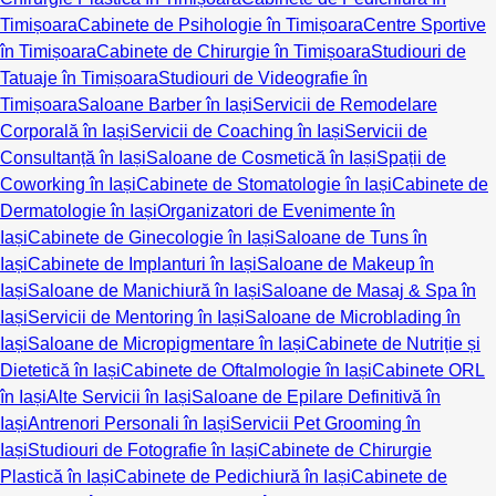
Timișoara
Cabinete de Psihologie în Timișoara
Centre Sportive
în Timișoara
Cabinete de Chirurgie în Timișoara
Studiouri de
Tatuaje în Timișoara
Studiouri de Videografie în
Timișoara
Saloane Barber în Iași
Servicii de Remodelare
Corporală în Iași
Servicii de Coaching în Iași
Servicii de
Consultanță în Iași
Saloane de Cosmetică în Iași
Spații de
Coworking în Iași
Cabinete de Stomatologie în Iași
Cabinete de
Dermatologie în Iași
Organizatori de Evenimente în
Iași
Cabinete de Ginecologie în Iași
Saloane de Tuns în
Iași
Cabinete de Implanturi în Iași
Saloane de Makeup în
Iași
Saloane de Manichiură în Iași
Saloane de Masaj & Spa în
Iași
Servicii de Mentoring în Iași
Saloane de Microblading în
Iași
Saloane de Micropigmentare în Iași
Cabinete de Nutriție și
Dietetică în Iași
Cabinete de Oftalmologie în Iași
Cabinete ORL
în Iași
Alte Servicii în Iași
Saloane de Epilare Definitivă în
Iași
Antrenori Personali în Iași
Servicii Pet Grooming în
Iași
Studiouri de Fotografie în Iași
Cabinete de Chirurgie
Plastică în Iași
Cabinete de Pedichiură în Iași
Cabinete de