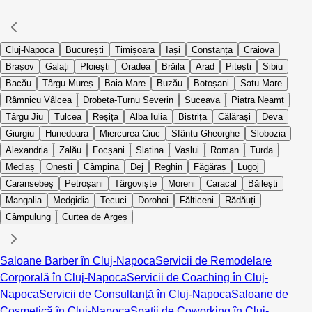
Cluj-Napoca
București
Timișoara
Iași
Constanța
Craiova
Brașov
Galați
Ploiești
Oradea
Brăila
Arad
Pitești
Sibiu
Bacău
Târgu Mureș
Baia Mare
Buzău
Botoșani
Satu Mare
Râmnicu Vâlcea
Drobeta-Turnu Severin
Suceava
Piatra Neamț
Târgu Jiu
Tulcea
Reșița
Alba Iulia
Bistrița
Călărași
Deva
Giurgiu
Hunedoara
Miercurea Ciuc
Sfântu Gheorghe
Slobozia
Alexandria
Zalău
Focșani
Slatina
Vaslui
Roman
Turda
Mediaș
Onești
Câmpina
Dej
Reghin
Făgăraș
Lugoj
Caransebeș
Petroșani
Târgoviște
Moreni
Caracal
Băilești
Mangalia
Medgidia
Tecuci
Dorohoi
Fălticeni
Rădăuți
Câmpulung
Curtea de Argeș
Saloane Barber în Cluj-Napoca
Servicii de Remodelare
Corporală în Cluj-Napoca
Servicii de Coaching în Cluj-
Napoca
Servicii de Consultanță în Cluj-Napoca
Saloane de
Cosmetică în Cluj-Napoca
Spații de Coworking în Cluj-