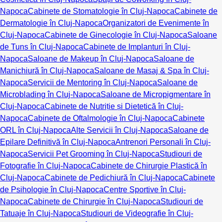
Napoca
Cabinete de Stomatologie în Cluj-Napoca
Cabinete de
Dermatologie în Cluj-Napoca
Organizatori de Evenimente în
Cluj-Napoca
Cabinete de Ginecologie în Cluj-Napoca
Saloane
de Tuns în Cluj-Napoca
Cabinete de Implanturi în Cluj-
Napoca
Saloane de Makeup în Cluj-Napoca
Saloane de
Manichiură în Cluj-Napoca
Saloane de Masaj & Spa în Cluj-
Napoca
Servicii de Mentoring în Cluj-Napoca
Saloane de
Microblading în Cluj-Napoca
Saloane de Micropigmentare în
Cluj-Napoca
Cabinete de Nutriție și Dietetică în Cluj-
Napoca
Cabinete de Oftalmologie în Cluj-Napoca
Cabinete
ORL în Cluj-Napoca
Alte Servicii în Cluj-Napoca
Saloane de
Epilare Definitivă în Cluj-Napoca
Antrenori Personali în Cluj-
Napoca
Servicii Pet Grooming în Cluj-Napoca
Studiouri de
Fotografie în Cluj-Napoca
Cabinete de Chirurgie Plastică în
Cluj-Napoca
Cabinete de Pedichiură în Cluj-Napoca
Cabinete
de Psihologie în Cluj-Napoca
Centre Sportive în Cluj-
Napoca
Cabinete de Chirurgie în Cluj-Napoca
Studiouri de
Tatuaje în Cluj-Napoca
Studiouri de Videografie în Cluj-