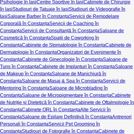
Psihologie în Iași
Centre Sportive în Iași
Cabinete de Chirurgie
în Iași
Studiouri de Tatuaje în Iași
Studiouri de Videografie în
Iași
Saloane Barber în Constanța
Servicii de Remodelare
Corporală în Constanța
Servicii de Coaching în
Constanța
Servicii de Consultanță în Constanța
Saloane de
Cosmetică în Constanța
Spații de Coworking în
Constanța
Cabinete de Stomatologie în Constanța
Cabinete de
Dermatologie în Constanța
Organizatori de Evenimente în
Constanța
Cabinete de Ginecologie în Constanța
Saloane de
Tuns în Constanța
Cabinete de Implanturi în Constanța
Saloane
de Makeup în Constanța
Saloane de Manichiură în
Constanța
Saloane de Masaj & Spa în Constanța
Servicii de
Mentoring în Constanța
Saloane de Microblading în
Constanța
Saloane de Micropigmentare în Constanța
Cabinete
de Nutriție și Dietetică în Constanța
Cabinete de Oftalmologie în
Constanța
Cabinete ORL în Constanța
Alte Servicii în
Constanța
Saloane de Epilare Definitivă în Constanța
Antrenori
Personali în Constanța
Servicii Pet Grooming în
Constanța
Studiouri de Fotografie în Constanța
Cabinete de