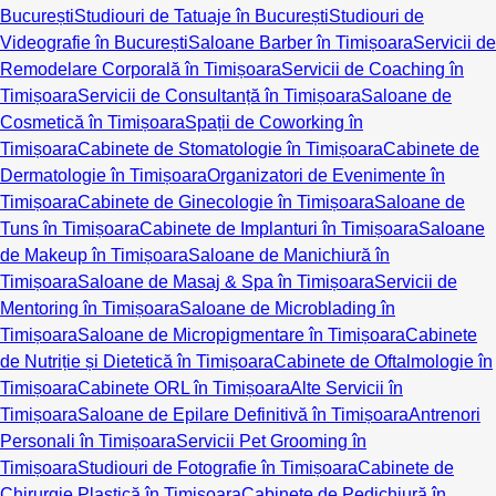
București
Studiouri de Tatuaje în București
Studiouri de
Videografie în București
Saloane Barber în Timișoara
Servicii de
Remodelare Corporală în Timișoara
Servicii de Coaching în
Timișoara
Servicii de Consultanță în Timișoara
Saloane de
Cosmetică în Timișoara
Spații de Coworking în
Timișoara
Cabinete de Stomatologie în Timișoara
Cabinete de
Dermatologie în Timișoara
Organizatori de Evenimente în
Timișoara
Cabinete de Ginecologie în Timișoara
Saloane de
Tuns în Timișoara
Cabinete de Implanturi în Timișoara
Saloane
de Makeup în Timișoara
Saloane de Manichiură în
Timișoara
Saloane de Masaj & Spa în Timișoara
Servicii de
Mentoring în Timișoara
Saloane de Microblading în
Timișoara
Saloane de Micropigmentare în Timișoara
Cabinete
de Nutriție și Dietetică în Timișoara
Cabinete de Oftalmologie în
Timișoara
Cabinete ORL în Timișoara
Alte Servicii în
Timișoara
Saloane de Epilare Definitivă în Timișoara
Antrenori
Personali în Timișoara
Servicii Pet Grooming în
Timișoara
Studiouri de Fotografie în Timișoara
Cabinete de
Chirurgie Plastică în Timișoara
Cabinete de Pedichiură în