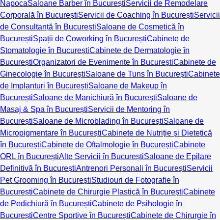
Napoca
Saloane Barber în București
Servicii de Remodelare
Corporală în București
Servicii de Coaching în București
Servicii
de Consultanță în București
Saloane de Cosmetică în
București
Spații de Coworking în București
Cabinete de
Stomatologie în București
Cabinete de Dermatologie în
București
Organizatori de Evenimente în București
Cabinete de
Ginecologie în București
Saloane de Tuns în București
Cabinete
de Implanturi în București
Saloane de Makeup în
București
Saloane de Manichiură în București
Saloane de
Masaj & Spa în București
Servicii de Mentoring în
București
Saloane de Microblading în București
Saloane de
Micropigmentare în București
Cabinete de Nutriție și Dietetică
în București
Cabinete de Oftalmologie în București
Cabinete
ORL în București
Alte Servicii în București
Saloane de Epilare
Definitivă în București
Antrenori Personali în București
Servicii
Pet Grooming în București
Studiouri de Fotografie în
București
Cabinete de Chirurgie Plastică în București
Cabinete
de Pedichiură în București
Cabinete de Psihologie în
București
Centre Sportive în București
Cabinete de Chirurgie în