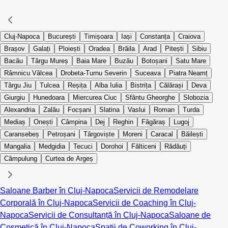
Cluj-Napoca
București
Timișoara
Iași
Constanța
Craiova
Brașov
Galați
Ploiești
Oradea
Brăila
Arad
Pitești
Sibiu
Bacău
Târgu Mureș
Baia Mare
Buzău
Botoșani
Satu Mare
Râmnicu Vâlcea
Drobeta-Turnu Severin
Suceava
Piatra Neamț
Târgu Jiu
Tulcea
Reșița
Alba Iulia
Bistrița
Călărași
Deva
Giurgiu
Hunedoara
Miercurea Ciuc
Sfântu Gheorghe
Slobozia
Alexandria
Zalău
Focșani
Slatina
Vaslui
Roman
Turda
Mediaș
Onești
Câmpina
Dej
Reghin
Făgăraș
Lugoj
Caransebeș
Petroșani
Târgoviște
Moreni
Caracal
Băilești
Mangalia
Medgidia
Tecuci
Dorohoi
Fălticeni
Rădăuți
Câmpulung
Curtea de Argeș
Saloane Barber în Cluj-Napoca
Servicii de Remodelare
Corporală în Cluj-Napoca
Servicii de Coaching în Cluj-
Napoca
Servicii de Consultanță în Cluj-Napoca
Saloane de
Cosmetică în Cluj-Napoca
Spații de Coworking în Cluj-