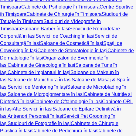
Timișoara
Cabinete de Psihologie în Timișoara
Centre Sportive
în Timișoara
Cabinete de Chirurgie în Timișoara
Studiouri de
Tatuaje în Timișoara
Studiouri de Videografie în
Timișoara
Saloane Barber în Iași
Servicii de Remodelare
Corporală în Iași
Servicii de Coaching în Iași
Servicii de
Consultanță în Iași
Saloane de Cosmetică în Iași
Spații de
Coworking în Iași
Cabinete de Stomatologie în Iași
Cabinete de
Dermatologie în Iași
Organizatori de Evenimente în
Iași
Cabinete de Ginecologie în Iași
Saloane de Tuns în
Iași
Cabinete de Implanturi în Iași
Saloane de Makeup în
Iași
Saloane de Manichiură în Iași
Saloane de Masaj & Spa în
Iași
Servicii de Mentoring în Iași
Saloane de Microblading în
Iași
Saloane de Micropigmentare în Iași
Cabinete de Nutriție și
Dietetică în Iași
Cabinete de Oftalmologie în Iași
Cabinete ORL
în Iași
Alte Servicii în Iași
Saloane de Epilare Definitivă în
Iași
Antrenori Personali în Iași
Servicii Pet Grooming în
Iași
Studiouri de Fotografie în Iași
Cabinete de Chirurgie
Plastică în Iași
Cabinete de Pedichiură în Iași
Cabinete de