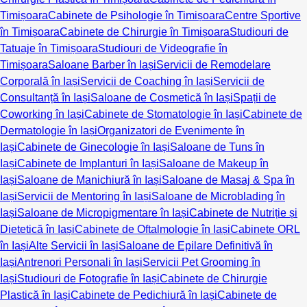
Timișoara
Cabinete de Psihologie în Timișoara
Centre Sportive
în Timișoara
Cabinete de Chirurgie în Timișoara
Studiouri de
Tatuaje în Timișoara
Studiouri de Videografie în
Timișoara
Saloane Barber în Iași
Servicii de Remodelare
Corporală în Iași
Servicii de Coaching în Iași
Servicii de
Consultanță în Iași
Saloane de Cosmetică în Iași
Spații de
Coworking în Iași
Cabinete de Stomatologie în Iași
Cabinete de
Dermatologie în Iași
Organizatori de Evenimente în
Iași
Cabinete de Ginecologie în Iași
Saloane de Tuns în
Iași
Cabinete de Implanturi în Iași
Saloane de Makeup în
Iași
Saloane de Manichiură în Iași
Saloane de Masaj & Spa în
Iași
Servicii de Mentoring în Iași
Saloane de Microblading în
Iași
Saloane de Micropigmentare în Iași
Cabinete de Nutriție și
Dietetică în Iași
Cabinete de Oftalmologie în Iași
Cabinete ORL
în Iași
Alte Servicii în Iași
Saloane de Epilare Definitivă în
Iași
Antrenori Personali în Iași
Servicii Pet Grooming în
Iași
Studiouri de Fotografie în Iași
Cabinete de Chirurgie
Plastică în Iași
Cabinete de Pedichiură în Iași
Cabinete de