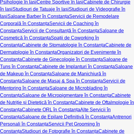
Psihologie în Iași
Centre Sportive în Iași
Cabinete de Chirurgie
în Iași
Studiouri de Tatuaje în Iași
Studiouri de Videografie în
Iași
Saloane Barber în Constanța
Servicii de Remodelare
Corporală în Constanța
Servicii de Coaching în
Constanța
Servicii de Consultanță în Constanța
Saloane de
Cosmetică în Constanța
Spații de Coworking în
Constanța
Cabinete de Stomatologie în Constanța
Cabinete de
Dermatologie în Constanța
Organizatori de Evenimente în
Constanța
Cabinete de Ginecologie în Constanța
Saloane de
Tuns în Constanța
Cabinete de Implanturi în Constanța
Saloane
de Makeup în Constanța
Saloane de Manichiură în
Constanța
Saloane de Masaj & Spa în Constanța
Servicii de
Mentoring în Constanța
Saloane de Microblading în
Constanța
Saloane de Micropigmentare în Constanța
Cabinete
de Nutriție și Dietetică în Constanța
Cabinete de Oftalmologie în
Constanța
Cabinete ORL în Constanța
Alte Servicii în
Constanța
Saloane de Epilare Definitivă în Constanța
Antrenori
Personali în Constanța
Servicii Pet Grooming în
Constanța
Studiouri de Fotografie în Constanța
Cabinete de