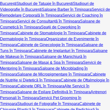
București
Studiouri de Tatuaje în București
Studiouri de
Videografie în București
Saloane Barber în Timișoara
Servicii de
Remodelare Corporală în Timișoara
Servicii de Coaching în
Timișoara
Servicii de Consultanță în Timișoara
Saloane de
Cosmetică în Timișoara
Spații de Coworking în
Timișoara
Cabinete de Stomatologie în Timișoara
Cabinete de
Dermatologie în Timișoara
Organizatori de Evenimente în
Timișoara
Cabinete de Ginecologie în Timișoara
Saloane de
Tuns în Timișoara
Cabinete de Implanturi în Timișoara
Saloane
de Makeup în Timișoara
Saloane de Manichiură în
Timișoara
Saloane de Masaj & Spa în Timișoara
Servicii de
Mentoring în Timișoara
Saloane de Microblading în
Timișoara
Saloane de Micropigmentare în Timișoara
Cabinete
de Nutriție și Dietetică în Timișoara
Cabinete de Oftalmologie în
Timișoara
Cabinete ORL în Timișoara
Alte Servicii în
Timișoara
Saloane de Epilare Definitivă în Timișoara
Antrenori
Personali în Timișoara
Servicii Pet Grooming în
Timișoara
Studiouri de Fotografie în Timișoara
Cabinete de
Chirurgie Plastică în Timișoara
Cabinete de Pedichiură în