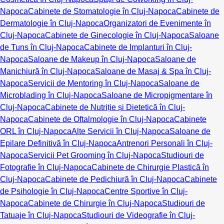
Napoca
Cabinete de Stomatologie în Cluj-Napoca
Cabinete de
Dermatologie în Cluj-Napoca
Organizatori de Evenimente în
Cluj-Napoca
Cabinete de Ginecologie în Cluj-Napoca
Saloane
de Tuns în Cluj-Napoca
Cabinete de Implanturi în Cluj-
Napoca
Saloane de Makeup în Cluj-Napoca
Saloane de
Manichiură în Cluj-Napoca
Saloane de Masaj & Spa în Cluj-
Napoca
Servicii de Mentoring în Cluj-Napoca
Saloane de
Microblading în Cluj-Napoca
Saloane de Micropigmentare în
Cluj-Napoca
Cabinete de Nutriție și Dietetică în Cluj-
Napoca
Cabinete de Oftalmologie în Cluj-Napoca
Cabinete
ORL în Cluj-Napoca
Alte Servicii în Cluj-Napoca
Saloane de
Epilare Definitivă în Cluj-Napoca
Antrenori Personali în Cluj-
Napoca
Servicii Pet Grooming în Cluj-Napoca
Studiouri de
Fotografie în Cluj-Napoca
Cabinete de Chirurgie Plastică în
Cluj-Napoca
Cabinete de Pedichiură în Cluj-Napoca
Cabinete
de Psihologie în Cluj-Napoca
Centre Sportive în Cluj-
Napoca
Cabinete de Chirurgie în Cluj-Napoca
Studiouri de
Tatuaje în Cluj-Napoca
Studiouri de Videografie în Cluj-