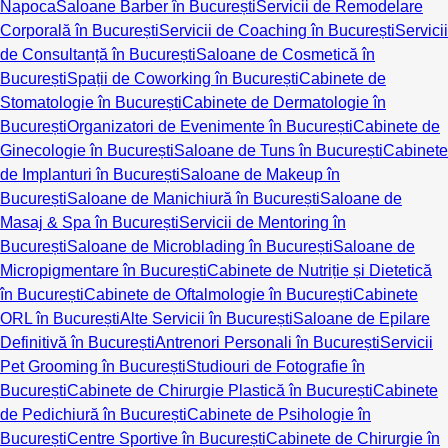
Napoca
Saloane Barber în București
Servicii de Remodelare
Corporală în București
Servicii de Coaching în București
Servicii
de Consultanță în București
Saloane de Cosmetică în
București
Spații de Coworking în București
Cabinete de
Stomatologie în București
Cabinete de Dermatologie în
București
Organizatori de Evenimente în București
Cabinete de
Ginecologie în București
Saloane de Tuns în București
Cabinete
de Implanturi în București
Saloane de Makeup în
București
Saloane de Manichiură în București
Saloane de
Masaj & Spa în București
Servicii de Mentoring în
București
Saloane de Microblading în București
Saloane de
Micropigmentare în București
Cabinete de Nutriție și Dietetică
în București
Cabinete de Oftalmologie în București
Cabinete
ORL în București
Alte Servicii în București
Saloane de Epilare
Definitivă în București
Antrenori Personali în București
Servicii
Pet Grooming în București
Studiouri de Fotografie în
București
Cabinete de Chirurgie Plastică în București
Cabinete
de Pedichiură în București
Cabinete de Psihologie în
București
Centre Sportive în București
Cabinete de Chirurgie în