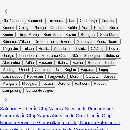
Cluj-Napoca
București
Timișoara
Iași
Constanța
Craiova
Brașov
Galați
Ploiești
Oradea
Brăila
Arad
Pitești
Sibiu
Bacău
Târgu Mureș
Baia Mare
Buzău
Botoșani
Satu Mare
Râmnicu Vâlcea
Drobeta-Turnu Severin
Suceava
Piatra Neamț
Târgu Jiu
Tulcea
Reșița
Alba Iulia
Bistrița
Călărași
Deva
Giurgiu
Hunedoara
Miercurea Ciuc
Sfântu Gheorghe
Slobozia
Alexandria
Zalău
Focșani
Slatina
Vaslui
Roman
Turda
Mediaș
Onești
Câmpina
Dej
Reghin
Făgăraș
Lugoj
Caransebeș
Petroșani
Târgoviște
Moreni
Caracal
Băilești
Mangalia
Medgidia
Tecuci
Dorohoi
Fălticeni
Rădăuți
Câmpulung
Curtea de Argeș
Saloane Barber în Cluj-Napoca
Servicii de Remodelare
Corporală în Cluj-Napoca
Servicii de Coaching în Cluj-
Napoca
Servicii de Consultanță în Cluj-Napoca
Saloane de
Cosmetică în Cluj-Napoca
Spații de Coworking în Cluj-