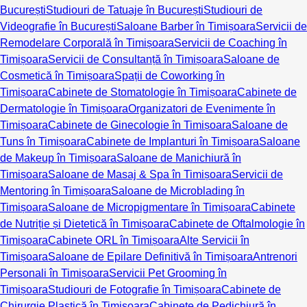
București
Studiouri de Tatuaje în București
Studiouri de
Videografie în București
Saloane Barber în Timișoara
Servicii de
Remodelare Corporală în Timișoara
Servicii de Coaching în
Timișoara
Servicii de Consultanță în Timișoara
Saloane de
Cosmetică în Timișoara
Spații de Coworking în
Timișoara
Cabinete de Stomatologie în Timișoara
Cabinete de
Dermatologie în Timișoara
Organizatori de Evenimente în
Timișoara
Cabinete de Ginecologie în Timișoara
Saloane de
Tuns în Timișoara
Cabinete de Implanturi în Timișoara
Saloane
de Makeup în Timișoara
Saloane de Manichiură în
Timișoara
Saloane de Masaj & Spa în Timișoara
Servicii de
Mentoring în Timișoara
Saloane de Microblading în
Timișoara
Saloane de Micropigmentare în Timișoara
Cabinete
de Nutriție și Dietetică în Timișoara
Cabinete de Oftalmologie în
Timișoara
Cabinete ORL în Timișoara
Alte Servicii în
Timișoara
Saloane de Epilare Definitivă în Timișoara
Antrenori
Personali în Timișoara
Servicii Pet Grooming în
Timișoara
Studiouri de Fotografie în Timișoara
Cabinete de
Chirurgie Plastică în Timișoara
Cabinete de Pedichiură în