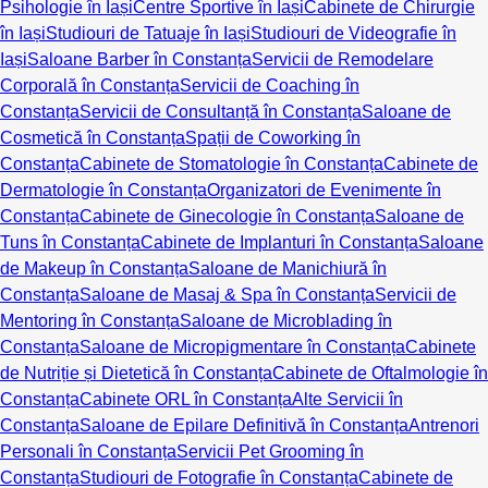
Psihologie în Iași
Centre Sportive în Iași
Cabinete de Chirurgie
în Iași
Studiouri de Tatuaje în Iași
Studiouri de Videografie în
Iași
Saloane Barber în Constanța
Servicii de Remodelare
Corporală în Constanța
Servicii de Coaching în
Constanța
Servicii de Consultanță în Constanța
Saloane de
Cosmetică în Constanța
Spații de Coworking în
Constanța
Cabinete de Stomatologie în Constanța
Cabinete de
Dermatologie în Constanța
Organizatori de Evenimente în
Constanța
Cabinete de Ginecologie în Constanța
Saloane de
Tuns în Constanța
Cabinete de Implanturi în Constanța
Saloane
de Makeup în Constanța
Saloane de Manichiură în
Constanța
Saloane de Masaj & Spa în Constanța
Servicii de
Mentoring în Constanța
Saloane de Microblading în
Constanța
Saloane de Micropigmentare în Constanța
Cabinete
de Nutriție și Dietetică în Constanța
Cabinete de Oftalmologie în
Constanța
Cabinete ORL în Constanța
Alte Servicii în
Constanța
Saloane de Epilare Definitivă în Constanța
Antrenori
Personali în Constanța
Servicii Pet Grooming în
Constanța
Studiouri de Fotografie în Constanța
Cabinete de