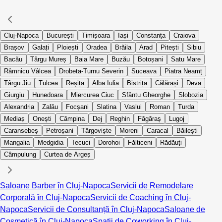
Cluj-Napoca
București
Timișoara
Iași
Constanța
Craiova
Brașov
Galați
Ploiești
Oradea
Brăila
Arad
Pitești
Sibiu
Bacău
Târgu Mureș
Baia Mare
Buzău
Botoșani
Satu Mare
Râmnicu Vâlcea
Drobeta-Turnu Severin
Suceava
Piatra Neamț
Târgu Jiu
Tulcea
Reșița
Alba Iulia
Bistrița
Călărași
Deva
Giurgiu
Hunedoara
Miercurea Ciuc
Sfântu Gheorghe
Slobozia
Alexandria
Zalău
Focșani
Slatina
Vaslui
Roman
Turda
Mediaș
Onești
Câmpina
Dej
Reghin
Făgăraș
Lugoj
Caransebeș
Petroșani
Târgoviște
Moreni
Caracal
Băilești
Mangalia
Medgidia
Tecuci
Dorohoi
Fălticeni
Rădăuți
Câmpulung
Curtea de Argeș
Saloane Barber în Cluj-Napoca
Servicii de Remodelare
Corporală în Cluj-Napoca
Servicii de Coaching în Cluj-
Napoca
Servicii de Consultanță în Cluj-Napoca
Saloane de
Cosmetică în Cluj-Napoca
Spații de Coworking în Cluj-