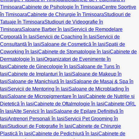
Timișoara
Cabinete de Psihologie în Timișoara
Centre Sportive
în Timișoara
Cabinete de Chirurgie în Timișoara
Studiouri de
Tatuaje în Timișoara
Studiouri de Videografie în
Timișoara
Saloane Barber în Iași
Servicii de Remodelare
Corporală în Iași
Servicii de Coaching în Iași
Servicii de
Consultanță în Iași
Saloane de Cosmetică în Iași
Spații de
Coworking în Iași
Cabinete de Stomatologie în Iași
Cabinete de
Dermatologie în Iași
Organizatori de Evenimente în
Iași
Cabinete de Ginecologie în Iași
Saloane de Tuns în
Iași
Cabinete de Implanturi în Iași
Saloane de Makeup în
Iași
Saloane de Manichiură în Iași
Saloane de Masaj & Spa în
Iași
Servicii de Mentoring în Iași
Saloane de Microblading în
Iași
Saloane de Micropigmentare în Iași
Cabinete de Nutriție și
Dietetică în Iași
Cabinete de Oftalmologie în Iași
Cabinete ORL
în Iași
Alte Servicii în Iași
Saloane de Epilare Definitivă în
Iași
Antrenori Personali în Iași
Servicii Pet Grooming în
Iași
Studiouri de Fotografie în Iași
Cabinete de Chirurgie
Plastică în Iași
Cabinete de Pedichiură în Iași
Cabinete de