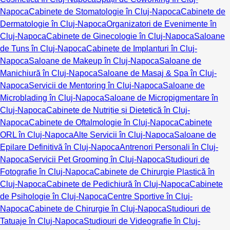
Napoca
Cabinete de Stomatologie în Cluj-Napoca
Cabinete de
Dermatologie în Cluj-Napoca
Organizatori de Evenimente în
Cluj-Napoca
Cabinete de Ginecologie în Cluj-Napoca
Saloane
de Tuns în Cluj-Napoca
Cabinete de Implanturi în Cluj-
Napoca
Saloane de Makeup în Cluj-Napoca
Saloane de
Manichiură în Cluj-Napoca
Saloane de Masaj & Spa în Cluj-
Napoca
Servicii de Mentoring în Cluj-Napoca
Saloane de
Microblading în Cluj-Napoca
Saloane de Micropigmentare în
Cluj-Napoca
Cabinete de Nutriție și Dietetică în Cluj-
Napoca
Cabinete de Oftalmologie în Cluj-Napoca
Cabinete
ORL în Cluj-Napoca
Alte Servicii în Cluj-Napoca
Saloane de
Epilare Definitivă în Cluj-Napoca
Antrenori Personali în Cluj-
Napoca
Servicii Pet Grooming în Cluj-Napoca
Studiouri de
Fotografie în Cluj-Napoca
Cabinete de Chirurgie Plastică în
Cluj-Napoca
Cabinete de Pedichiură în Cluj-Napoca
Cabinete
de Psihologie în Cluj-Napoca
Centre Sportive în Cluj-
Napoca
Cabinete de Chirurgie în Cluj-Napoca
Studiouri de
Tatuaje în Cluj-Napoca
Studiouri de Videografie în Cluj-