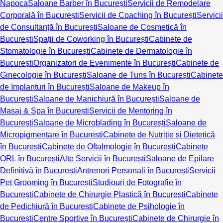
Napoca
Saloane Barber în București
Servicii de Remodelare
Corporală în București
Servicii de Coaching în București
Servicii
de Consultanță în București
Saloane de Cosmetică în
București
Spații de Coworking în București
Cabinete de
Stomatologie în București
Cabinete de Dermatologie în
București
Organizatori de Evenimente în București
Cabinete de
Ginecologie în București
Saloane de Tuns în București
Cabinete
de Implanturi în București
Saloane de Makeup în
București
Saloane de Manichiură în București
Saloane de
Masaj & Spa în București
Servicii de Mentoring în
București
Saloane de Microblading în București
Saloane de
Micropigmentare în București
Cabinete de Nutriție și Dietetică
în București
Cabinete de Oftalmologie în București
Cabinete
ORL în București
Alte Servicii în București
Saloane de Epilare
Definitivă în București
Antrenori Personali în București
Servicii
Pet Grooming în București
Studiouri de Fotografie în
București
Cabinete de Chirurgie Plastică în București
Cabinete
de Pedichiură în București
Cabinete de Psihologie în
București
Centre Sportive în București
Cabinete de Chirurgie în