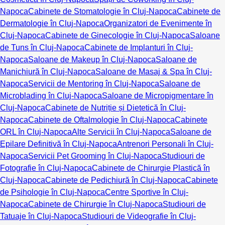
Napoca
Cabinete de Stomatologie în Cluj-Napoca
Cabinete de
Dermatologie în Cluj-Napoca
Organizatori de Evenimente în
Cluj-Napoca
Cabinete de Ginecologie în Cluj-Napoca
Saloane
de Tuns în Cluj-Napoca
Cabinete de Implanturi în Cluj-
Napoca
Saloane de Makeup în Cluj-Napoca
Saloane de
Manichiură în Cluj-Napoca
Saloane de Masaj & Spa în Cluj-
Napoca
Servicii de Mentoring în Cluj-Napoca
Saloane de
Microblading în Cluj-Napoca
Saloane de Micropigmentare în
Cluj-Napoca
Cabinete de Nutriție și Dietetică în Cluj-
Napoca
Cabinete de Oftalmologie în Cluj-Napoca
Cabinete
ORL în Cluj-Napoca
Alte Servicii în Cluj-Napoca
Saloane de
Epilare Definitivă în Cluj-Napoca
Antrenori Personali în Cluj-
Napoca
Servicii Pet Grooming în Cluj-Napoca
Studiouri de
Fotografie în Cluj-Napoca
Cabinete de Chirurgie Plastică în
Cluj-Napoca
Cabinete de Pedichiură în Cluj-Napoca
Cabinete
de Psihologie în Cluj-Napoca
Centre Sportive în Cluj-
Napoca
Cabinete de Chirurgie în Cluj-Napoca
Studiouri de
Tatuaje în Cluj-Napoca
Studiouri de Videografie în Cluj-