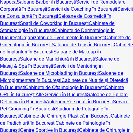
Napoca
Saloane Barber în București
Servicii de Remodelare
Corporală în București
Servicii de Coaching în București
Servicii
de Consultanță în București
Saloane de Cosmetică în
București
Spații de Coworking în București
Cabinete de
Stomatologie în București
Cabinete de Dermatologie în
București
Organizatori de Evenimente în București
Cabinete de
Ginecologie în București
Saloane de Tuns în București
Cabinete
de Implanturi în București
Saloane de Makeup în
București
Saloane de Manichiură în București
Saloane de
Masaj & Spa în București
Servicii de Mentoring în
București
Saloane de Microblading în București
Saloane de
Micropigmentare în București
Cabinete de Nutriție și Dietetică
în București
Cabinete de Oftalmologie în București
Cabinete
ORL în București
Alte Servicii în București
Saloane de Epilare
Definitivă în București
Antrenori Personali în București
Servicii
Pet Grooming în București
Studiouri de Fotografie în
București
Cabinete de Chirurgie Plastică în București
Cabinete
de Pedichiură în București
Cabinete de Psihologie în
București
Centre Sportive în București
Cabinete de Chirurgie în