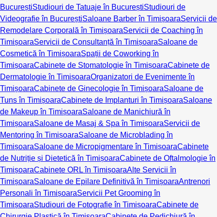
București
Studiouri de Tatuaje în București
Studiouri de
Videografie în București
Saloane Barber în Timișoara
Servicii de
Remodelare Corporală în Timișoara
Servicii de Coaching în
Timișoara
Servicii de Consultanță în Timișoara
Saloane de
Cosmetică în Timișoara
Spații de Coworking în
Timișoara
Cabinete de Stomatologie în Timișoara
Cabinete de
Dermatologie în Timișoara
Organizatori de Evenimente în
Timișoara
Cabinete de Ginecologie în Timișoara
Saloane de
Tuns în Timișoara
Cabinete de Implanturi în Timișoara
Saloane
de Makeup în Timișoara
Saloane de Manichiură în
Timișoara
Saloane de Masaj & Spa în Timișoara
Servicii de
Mentoring în Timișoara
Saloane de Microblading în
Timișoara
Saloane de Micropigmentare în Timișoara
Cabinete
de Nutriție și Dietetică în Timișoara
Cabinete de Oftalmologie în
Timișoara
Cabinete ORL în Timișoara
Alte Servicii în
Timișoara
Saloane de Epilare Definitivă în Timișoara
Antrenori
Personali în Timișoara
Servicii Pet Grooming în
Timișoara
Studiouri de Fotografie în Timișoara
Cabinete de
Chirurgie Plastică în Timișoara
Cabinete de Pedichiură în