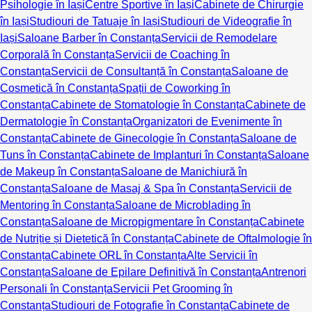
Psihologie în Iași
Centre Sportive în Iași
Cabinete de Chirurgie
în Iași
Studiouri de Tatuaje în Iași
Studiouri de Videografie în
Iași
Saloane Barber în Constanța
Servicii de Remodelare
Corporală în Constanța
Servicii de Coaching în
Constanța
Servicii de Consultanță în Constanța
Saloane de
Cosmetică în Constanța
Spații de Coworking în
Constanța
Cabinete de Stomatologie în Constanța
Cabinete de
Dermatologie în Constanța
Organizatori de Evenimente în
Constanța
Cabinete de Ginecologie în Constanța
Saloane de
Tuns în Constanța
Cabinete de Implanturi în Constanța
Saloane
de Makeup în Constanța
Saloane de Manichiură în
Constanța
Saloane de Masaj & Spa în Constanța
Servicii de
Mentoring în Constanța
Saloane de Microblading în
Constanța
Saloane de Micropigmentare în Constanța
Cabinete
de Nutriție și Dietetică în Constanța
Cabinete de Oftalmologie în
Constanța
Cabinete ORL în Constanța
Alte Servicii în
Constanța
Saloane de Epilare Definitivă în Constanța
Antrenori
Personali în Constanța
Servicii Pet Grooming în
Constanța
Studiouri de Fotografie în Constanța
Cabinete de