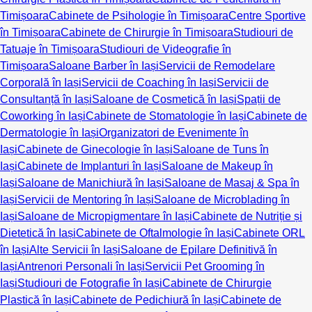
Timișoara
Cabinete de Psihologie în Timișoara
Centre Sportive
în Timișoara
Cabinete de Chirurgie în Timișoara
Studiouri de
Tatuaje în Timișoara
Studiouri de Videografie în
Timișoara
Saloane Barber în Iași
Servicii de Remodelare
Corporală în Iași
Servicii de Coaching în Iași
Servicii de
Consultanță în Iași
Saloane de Cosmetică în Iași
Spații de
Coworking în Iași
Cabinete de Stomatologie în Iași
Cabinete de
Dermatologie în Iași
Organizatori de Evenimente în
Iași
Cabinete de Ginecologie în Iași
Saloane de Tuns în
Iași
Cabinete de Implanturi în Iași
Saloane de Makeup în
Iași
Saloane de Manichiură în Iași
Saloane de Masaj & Spa în
Iași
Servicii de Mentoring în Iași
Saloane de Microblading în
Iași
Saloane de Micropigmentare în Iași
Cabinete de Nutriție și
Dietetică în Iași
Cabinete de Oftalmologie în Iași
Cabinete ORL
în Iași
Alte Servicii în Iași
Saloane de Epilare Definitivă în
Iași
Antrenori Personali în Iași
Servicii Pet Grooming în
Iași
Studiouri de Fotografie în Iași
Cabinete de Chirurgie
Plastică în Iași
Cabinete de Pedichiură în Iași
Cabinete de