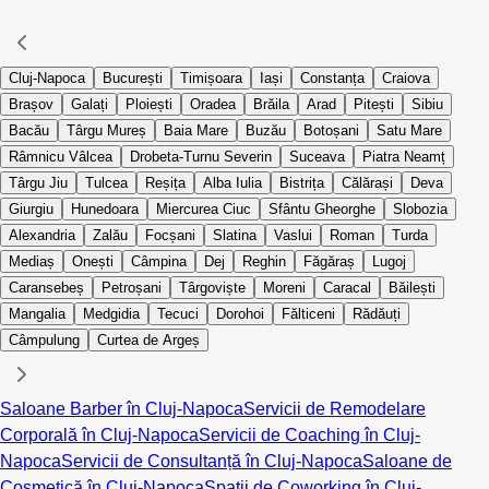
Cluj-Napoca
București
Timișoara
Iași
Constanța
Craiova
Brașov
Galați
Ploiești
Oradea
Brăila
Arad
Pitești
Sibiu
Bacău
Târgu Mureș
Baia Mare
Buzău
Botoșani
Satu Mare
Râmnicu Vâlcea
Drobeta-Turnu Severin
Suceava
Piatra Neamț
Târgu Jiu
Tulcea
Reșița
Alba Iulia
Bistrița
Călărași
Deva
Giurgiu
Hunedoara
Miercurea Ciuc
Sfântu Gheorghe
Slobozia
Alexandria
Zalău
Focșani
Slatina
Vaslui
Roman
Turda
Mediaș
Onești
Câmpina
Dej
Reghin
Făgăraș
Lugoj
Caransebeș
Petroșani
Târgoviște
Moreni
Caracal
Băilești
Mangalia
Medgidia
Tecuci
Dorohoi
Fălticeni
Rădăuți
Câmpulung
Curtea de Argeș
Saloane Barber în Cluj-Napoca
Servicii de Remodelare
Corporală în Cluj-Napoca
Servicii de Coaching în Cluj-
Napoca
Servicii de Consultanță în Cluj-Napoca
Saloane de
Cosmetică în Cluj-Napoca
Spații de Coworking în Cluj-