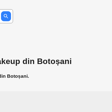
akeup din Botoșani
din Botoșani.