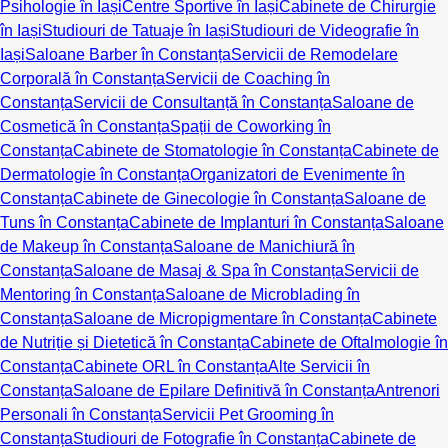
Psihologie în Iași
Centre Sportive în Iași
Cabinete de Chirurgie
în Iași
Studiouri de Tatuaje în Iași
Studiouri de Videografie în
Iași
Saloane Barber în Constanța
Servicii de Remodelare
Corporală în Constanța
Servicii de Coaching în
Constanța
Servicii de Consultanță în Constanța
Saloane de
Cosmetică în Constanța
Spații de Coworking în
Constanța
Cabinete de Stomatologie în Constanța
Cabinete de
Dermatologie în Constanța
Organizatori de Evenimente în
Constanța
Cabinete de Ginecologie în Constanța
Saloane de
Tuns în Constanța
Cabinete de Implanturi în Constanța
Saloane
de Makeup în Constanța
Saloane de Manichiură în
Constanța
Saloane de Masaj & Spa în Constanța
Servicii de
Mentoring în Constanța
Saloane de Microblading în
Constanța
Saloane de Micropigmentare în Constanța
Cabinete
de Nutriție și Dietetică în Constanța
Cabinete de Oftalmologie în
Constanța
Cabinete ORL în Constanța
Alte Servicii în
Constanța
Saloane de Epilare Definitivă în Constanța
Antrenori
Personali în Constanța
Servicii Pet Grooming în
Constanța
Studiouri de Fotografie în Constanța
Cabinete de