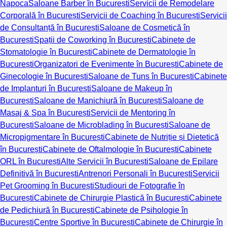
Napoca
Saloane Barber în București
Servicii de Remodelare
Corporală în București
Servicii de Coaching în București
Servicii
de Consultanță în București
Saloane de Cosmetică în
București
Spații de Coworking în București
Cabinete de
Stomatologie în București
Cabinete de Dermatologie în
București
Organizatori de Evenimente în București
Cabinete de
Ginecologie în București
Saloane de Tuns în București
Cabinete
de Implanturi în București
Saloane de Makeup în
București
Saloane de Manichiură în București
Saloane de
Masaj & Spa în București
Servicii de Mentoring în
București
Saloane de Microblading în București
Saloane de
Micropigmentare în București
Cabinete de Nutriție și Dietetică
în București
Cabinete de Oftalmologie în București
Cabinete
ORL în București
Alte Servicii în București
Saloane de Epilare
Definitivă în București
Antrenori Personali în București
Servicii
Pet Grooming în București
Studiouri de Fotografie în
București
Cabinete de Chirurgie Plastică în București
Cabinete
de Pedichiură în București
Cabinete de Psihologie în
București
Centre Sportive în București
Cabinete de Chirurgie în