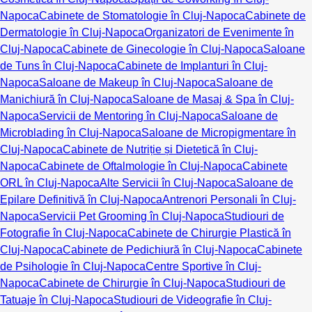
Napoca
Cabinete de Stomatologie în Cluj-Napoca
Cabinete de
Dermatologie în Cluj-Napoca
Organizatori de Evenimente în
Cluj-Napoca
Cabinete de Ginecologie în Cluj-Napoca
Saloane
de Tuns în Cluj-Napoca
Cabinete de Implanturi în Cluj-
Napoca
Saloane de Makeup în Cluj-Napoca
Saloane de
Manichiură în Cluj-Napoca
Saloane de Masaj & Spa în Cluj-
Napoca
Servicii de Mentoring în Cluj-Napoca
Saloane de
Microblading în Cluj-Napoca
Saloane de Micropigmentare în
Cluj-Napoca
Cabinete de Nutriție și Dietetică în Cluj-
Napoca
Cabinete de Oftalmologie în Cluj-Napoca
Cabinete
ORL în Cluj-Napoca
Alte Servicii în Cluj-Napoca
Saloane de
Epilare Definitivă în Cluj-Napoca
Antrenori Personali în Cluj-
Napoca
Servicii Pet Grooming în Cluj-Napoca
Studiouri de
Fotografie în Cluj-Napoca
Cabinete de Chirurgie Plastică în
Cluj-Napoca
Cabinete de Pedichiură în Cluj-Napoca
Cabinete
de Psihologie în Cluj-Napoca
Centre Sportive în Cluj-
Napoca
Cabinete de Chirurgie în Cluj-Napoca
Studiouri de
Tatuaje în Cluj-Napoca
Studiouri de Videografie în Cluj-