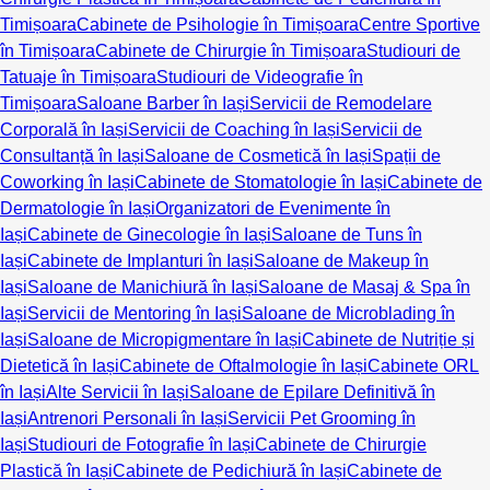
Timișoara
Cabinete de Psihologie în Timișoara
Centre Sportive
în Timișoara
Cabinete de Chirurgie în Timișoara
Studiouri de
Tatuaje în Timișoara
Studiouri de Videografie în
Timișoara
Saloane Barber în Iași
Servicii de Remodelare
Corporală în Iași
Servicii de Coaching în Iași
Servicii de
Consultanță în Iași
Saloane de Cosmetică în Iași
Spații de
Coworking în Iași
Cabinete de Stomatologie în Iași
Cabinete de
Dermatologie în Iași
Organizatori de Evenimente în
Iași
Cabinete de Ginecologie în Iași
Saloane de Tuns în
Iași
Cabinete de Implanturi în Iași
Saloane de Makeup în
Iași
Saloane de Manichiură în Iași
Saloane de Masaj & Spa în
Iași
Servicii de Mentoring în Iași
Saloane de Microblading în
Iași
Saloane de Micropigmentare în Iași
Cabinete de Nutriție și
Dietetică în Iași
Cabinete de Oftalmologie în Iași
Cabinete ORL
în Iași
Alte Servicii în Iași
Saloane de Epilare Definitivă în
Iași
Antrenori Personali în Iași
Servicii Pet Grooming în
Iași
Studiouri de Fotografie în Iași
Cabinete de Chirurgie
Plastică în Iași
Cabinete de Pedichiură în Iași
Cabinete de