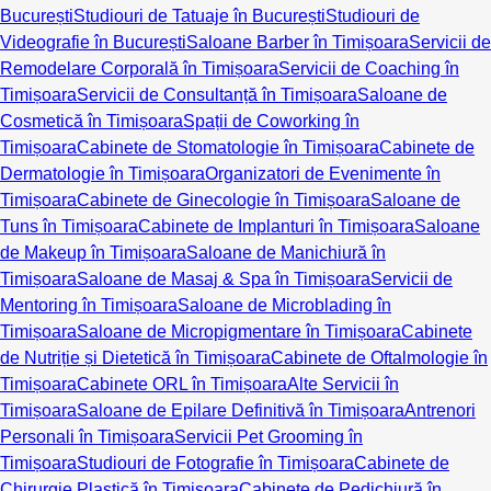
București
Studiouri de Tatuaje în București
Studiouri de
Videografie în București
Saloane Barber în Timișoara
Servicii de
Remodelare Corporală în Timișoara
Servicii de Coaching în
Timișoara
Servicii de Consultanță în Timișoara
Saloane de
Cosmetică în Timișoara
Spații de Coworking în
Timișoara
Cabinete de Stomatologie în Timișoara
Cabinete de
Dermatologie în Timișoara
Organizatori de Evenimente în
Timișoara
Cabinete de Ginecologie în Timișoara
Saloane de
Tuns în Timișoara
Cabinete de Implanturi în Timișoara
Saloane
de Makeup în Timișoara
Saloane de Manichiură în
Timișoara
Saloane de Masaj & Spa în Timișoara
Servicii de
Mentoring în Timișoara
Saloane de Microblading în
Timișoara
Saloane de Micropigmentare în Timișoara
Cabinete
de Nutriție și Dietetică în Timișoara
Cabinete de Oftalmologie în
Timișoara
Cabinete ORL în Timișoara
Alte Servicii în
Timișoara
Saloane de Epilare Definitivă în Timișoara
Antrenori
Personali în Timișoara
Servicii Pet Grooming în
Timișoara
Studiouri de Fotografie în Timișoara
Cabinete de
Chirurgie Plastică în Timișoara
Cabinete de Pedichiură în