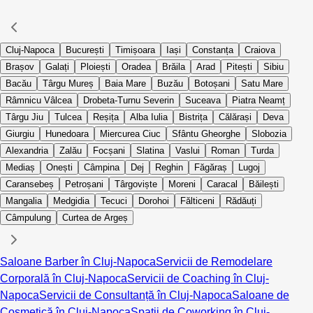
Cluj-Napoca
București
Timișoara
Iași
Constanța
Craiova
Brașov
Galați
Ploiești
Oradea
Brăila
Arad
Pitești
Sibiu
Bacău
Târgu Mureș
Baia Mare
Buzău
Botoșani
Satu Mare
Râmnicu Vâlcea
Drobeta-Turnu Severin
Suceava
Piatra Neamț
Târgu Jiu
Tulcea
Reșița
Alba Iulia
Bistrița
Călărași
Deva
Giurgiu
Hunedoara
Miercurea Ciuc
Sfântu Gheorghe
Slobozia
Alexandria
Zalău
Focșani
Slatina
Vaslui
Roman
Turda
Mediaș
Onești
Câmpina
Dej
Reghin
Făgăraș
Lugoj
Caransebeș
Petroșani
Târgoviște
Moreni
Caracal
Băilești
Mangalia
Medgidia
Tecuci
Dorohoi
Fălticeni
Rădăuți
Câmpulung
Curtea de Argeș
Saloane Barber în Cluj-Napoca
Servicii de Remodelare
Corporală în Cluj-Napoca
Servicii de Coaching în Cluj-
Napoca
Servicii de Consultanță în Cluj-Napoca
Saloane de
Cosmetică în Cluj-Napoca
Spații de Coworking în Cluj-