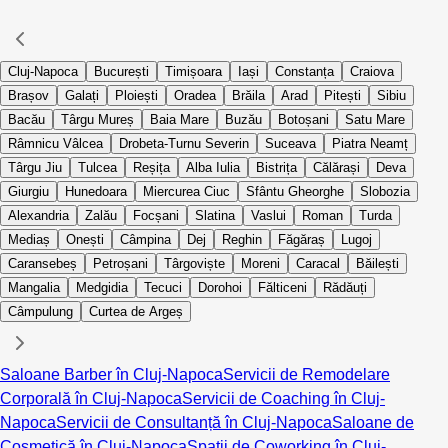
Cluj-Napoca
București
Timișoara
Iași
Constanța
Craiova
Brașov
Galați
Ploiești
Oradea
Brăila
Arad
Pitești
Sibiu
Bacău
Târgu Mureș
Baia Mare
Buzău
Botoșani
Satu Mare
Râmnicu Vâlcea
Drobeta-Turnu Severin
Suceava
Piatra Neamț
Târgu Jiu
Tulcea
Reșița
Alba Iulia
Bistrița
Călărași
Deva
Giurgiu
Hunedoara
Miercurea Ciuc
Sfântu Gheorghe
Slobozia
Alexandria
Zalău
Focșani
Slatina
Vaslui
Roman
Turda
Mediaș
Onești
Câmpina
Dej
Reghin
Făgăraș
Lugoj
Caransebeș
Petroșani
Târgoviște
Moreni
Caracal
Băilești
Mangalia
Medgidia
Tecuci
Dorohoi
Fălticeni
Rădăuți
Câmpulung
Curtea de Argeș
Saloane Barber în Cluj-Napoca
Servicii de Remodelare
Corporală în Cluj-Napoca
Servicii de Coaching în Cluj-
Napoca
Servicii de Consultanță în Cluj-Napoca
Saloane de
Cosmetică în Cluj-Napoca
Spații de Coworking în Cluj-