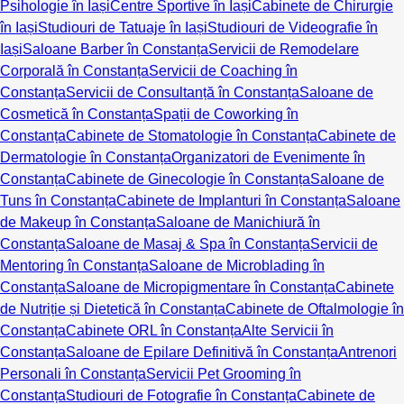
Psihologie în Iași
Centre Sportive în Iași
Cabinete de Chirurgie
în Iași
Studiouri de Tatuaje în Iași
Studiouri de Videografie în
Iași
Saloane Barber în Constanța
Servicii de Remodelare
Corporală în Constanța
Servicii de Coaching în
Constanța
Servicii de Consultanță în Constanța
Saloane de
Cosmetică în Constanța
Spații de Coworking în
Constanța
Cabinete de Stomatologie în Constanța
Cabinete de
Dermatologie în Constanța
Organizatori de Evenimente în
Constanța
Cabinete de Ginecologie în Constanța
Saloane de
Tuns în Constanța
Cabinete de Implanturi în Constanța
Saloane
de Makeup în Constanța
Saloane de Manichiură în
Constanța
Saloane de Masaj & Spa în Constanța
Servicii de
Mentoring în Constanța
Saloane de Microblading în
Constanța
Saloane de Micropigmentare în Constanța
Cabinete
de Nutriție și Dietetică în Constanța
Cabinete de Oftalmologie în
Constanța
Cabinete ORL în Constanța
Alte Servicii în
Constanța
Saloane de Epilare Definitivă în Constanța
Antrenori
Personali în Constanța
Servicii Pet Grooming în
Constanța
Studiouri de Fotografie în Constanța
Cabinete de