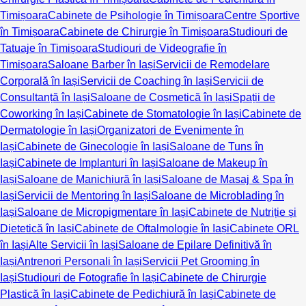
Timișoara
Cabinete de Psihologie în Timișoara
Centre Sportive
în Timișoara
Cabinete de Chirurgie în Timișoara
Studiouri de
Tatuaje în Timișoara
Studiouri de Videografie în
Timișoara
Saloane Barber în Iași
Servicii de Remodelare
Corporală în Iași
Servicii de Coaching în Iași
Servicii de
Consultanță în Iași
Saloane de Cosmetică în Iași
Spații de
Coworking în Iași
Cabinete de Stomatologie în Iași
Cabinete de
Dermatologie în Iași
Organizatori de Evenimente în
Iași
Cabinete de Ginecologie în Iași
Saloane de Tuns în
Iași
Cabinete de Implanturi în Iași
Saloane de Makeup în
Iași
Saloane de Manichiură în Iași
Saloane de Masaj & Spa în
Iași
Servicii de Mentoring în Iași
Saloane de Microblading în
Iași
Saloane de Micropigmentare în Iași
Cabinete de Nutriție și
Dietetică în Iași
Cabinete de Oftalmologie în Iași
Cabinete ORL
în Iași
Alte Servicii în Iași
Saloane de Epilare Definitivă în
Iași
Antrenori Personali în Iași
Servicii Pet Grooming în
Iași
Studiouri de Fotografie în Iași
Cabinete de Chirurgie
Plastică în Iași
Cabinete de Pedichiură în Iași
Cabinete de