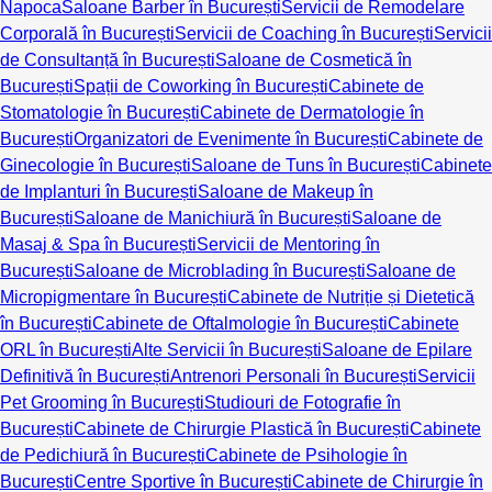
Napoca
Saloane Barber în București
Servicii de Remodelare
Corporală în București
Servicii de Coaching în București
Servicii
de Consultanță în București
Saloane de Cosmetică în
București
Spații de Coworking în București
Cabinete de
Stomatologie în București
Cabinete de Dermatologie în
București
Organizatori de Evenimente în București
Cabinete de
Ginecologie în București
Saloane de Tuns în București
Cabinete
de Implanturi în București
Saloane de Makeup în
București
Saloane de Manichiură în București
Saloane de
Masaj & Spa în București
Servicii de Mentoring în
București
Saloane de Microblading în București
Saloane de
Micropigmentare în București
Cabinete de Nutriție și Dietetică
în București
Cabinete de Oftalmologie în București
Cabinete
ORL în București
Alte Servicii în București
Saloane de Epilare
Definitivă în București
Antrenori Personali în București
Servicii
Pet Grooming în București
Studiouri de Fotografie în
București
Cabinete de Chirurgie Plastică în București
Cabinete
de Pedichiură în București
Cabinete de Psihologie în
București
Centre Sportive în București
Cabinete de Chirurgie în