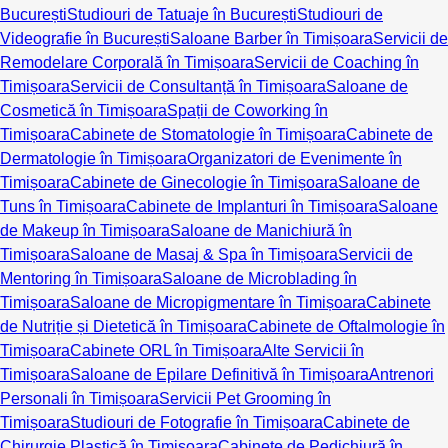
București
Studiouri de Tatuaje în București
Studiouri de
Videografie în București
Saloane Barber în Timișoara
Servicii de
Remodelare Corporală în Timișoara
Servicii de Coaching în
Timișoara
Servicii de Consultanță în Timișoara
Saloane de
Cosmetică în Timișoara
Spații de Coworking în
Timișoara
Cabinete de Stomatologie în Timișoara
Cabinete de
Dermatologie în Timișoara
Organizatori de Evenimente în
Timișoara
Cabinete de Ginecologie în Timișoara
Saloane de
Tuns în Timișoara
Cabinete de Implanturi în Timișoara
Saloane
de Makeup în Timișoara
Saloane de Manichiură în
Timișoara
Saloane de Masaj & Spa în Timișoara
Servicii de
Mentoring în Timișoara
Saloane de Microblading în
Timișoara
Saloane de Micropigmentare în Timișoara
Cabinete
de Nutriție și Dietetică în Timișoara
Cabinete de Oftalmologie în
Timișoara
Cabinete ORL în Timișoara
Alte Servicii în
Timișoara
Saloane de Epilare Definitivă în Timișoara
Antrenori
Personali în Timișoara
Servicii Pet Grooming în
Timișoara
Studiouri de Fotografie în Timișoara
Cabinete de
Chirurgie Plastică în Timișoara
Cabinete de Pedichiură în