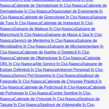
Napoca
Cabinete de Stomatologie în Cluj-Napoca
Cabinete de
Dermatologie în Cluj-Napoca
Organizatori de Evenimente în
Cluj-Napoca
Cabinete de Ginecologie în Cluj-Napoca
Saloane
de Tuns în Cluj-Napoca
Cabinete de Implanturi în Cluj-
Napoca
Saloane de Makeup în Cluj-Napoca
Saloane de
Manichiură în Cluj-Napoca
Saloane de Masaj & Spa în Cluj-
Napoca
Servicii de Mentoring în Cluj-Napoca
Saloane de
Microblading în Cluj-Napoca
Saloane de Micropigmentare în
Cluj-Napoca
Cabinete de Nutriție și Dietetică în Cluj-
Napoca
Cabinete de Oftalmologie în Cluj-Napoca
Cabinete
ORL în Cluj-Napoca
Alte Servicii în Cluj-Napoca
Saloane de
Epilare Definitivă în Cluj-Napoca
Antrenori Personali în Cluj-
Napoca
Servicii Pet Grooming în Cluj-Napoca
Studiouri de
Fotografie în Cluj-Napoca
Cabinete de Chirurgie Plastică în
Cluj-Napoca
Cabinete de Pedichiură în Cluj-Napoca
Cabinete
de Psihologie în Cluj-Napoca
Centre Sportive în Cluj-
Napoca
Cabinete de Chirurgie în Cluj-Napoca
Studiouri de
Tatuaje în Cluj-Napoca
Studiouri de Videografie în Cluj-