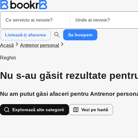
Ce serviciu ai nevoie?
Unde ai nevoie?
Listează-ți afacerea
Sa începem
Acasă
Antrenor personal
Reghin
Nu s-au găsit rezultate pent
Nu am putut găsi afaceri pentru Antrenor personal
Explorează alte categorii
Vezi pe hartă