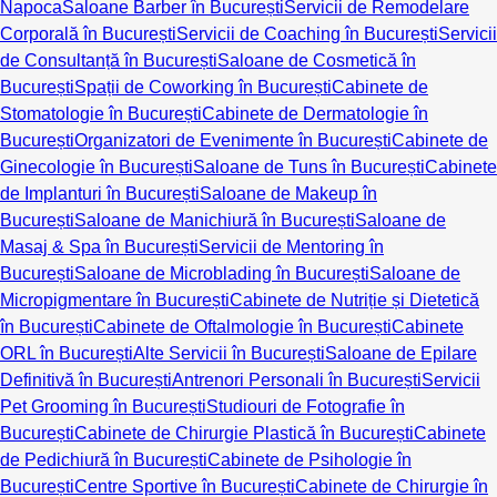
Napoca
Saloane Barber în București
Servicii de Remodelare
Corporală în București
Servicii de Coaching în București
Servicii
de Consultanță în București
Saloane de Cosmetică în
București
Spații de Coworking în București
Cabinete de
Stomatologie în București
Cabinete de Dermatologie în
București
Organizatori de Evenimente în București
Cabinete de
Ginecologie în București
Saloane de Tuns în București
Cabinete
de Implanturi în București
Saloane de Makeup în
București
Saloane de Manichiură în București
Saloane de
Masaj & Spa în București
Servicii de Mentoring în
București
Saloane de Microblading în București
Saloane de
Micropigmentare în București
Cabinete de Nutriție și Dietetică
în București
Cabinete de Oftalmologie în București
Cabinete
ORL în București
Alte Servicii în București
Saloane de Epilare
Definitivă în București
Antrenori Personali în București
Servicii
Pet Grooming în București
Studiouri de Fotografie în
București
Cabinete de Chirurgie Plastică în București
Cabinete
de Pedichiură în București
Cabinete de Psihologie în
București
Centre Sportive în București
Cabinete de Chirurgie în