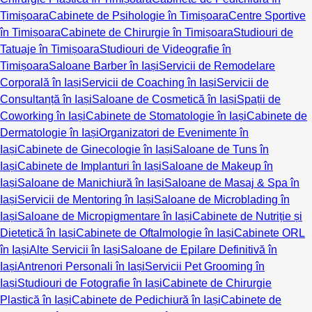
Timișoara
Cabinete de Psihologie în Timișoara
Centre Sportive
în Timișoara
Cabinete de Chirurgie în Timișoara
Studiouri de
Tatuaje în Timișoara
Studiouri de Videografie în
Timișoara
Saloane Barber în Iași
Servicii de Remodelare
Corporală în Iași
Servicii de Coaching în Iași
Servicii de
Consultanță în Iași
Saloane de Cosmetică în Iași
Spații de
Coworking în Iași
Cabinete de Stomatologie în Iași
Cabinete de
Dermatologie în Iași
Organizatori de Evenimente în
Iași
Cabinete de Ginecologie în Iași
Saloane de Tuns în
Iași
Cabinete de Implanturi în Iași
Saloane de Makeup în
Iași
Saloane de Manichiură în Iași
Saloane de Masaj & Spa în
Iași
Servicii de Mentoring în Iași
Saloane de Microblading în
Iași
Saloane de Micropigmentare în Iași
Cabinete de Nutriție și
Dietetică în Iași
Cabinete de Oftalmologie în Iași
Cabinete ORL
în Iași
Alte Servicii în Iași
Saloane de Epilare Definitivă în
Iași
Antrenori Personali în Iași
Servicii Pet Grooming în
Iași
Studiouri de Fotografie în Iași
Cabinete de Chirurgie
Plastică în Iași
Cabinete de Pedichiură în Iași
Cabinete de