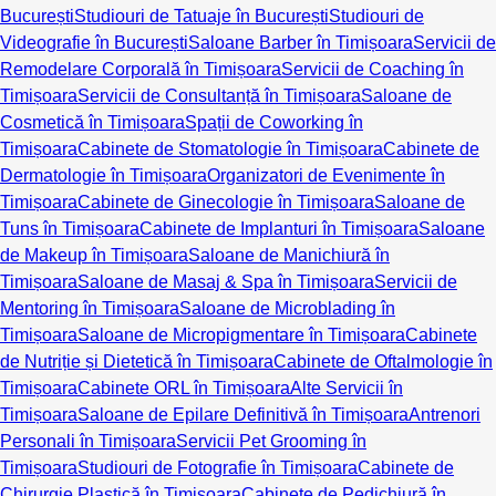
București
Studiouri de Tatuaje în București
Studiouri de
Videografie în București
Saloane Barber în Timișoara
Servicii de
Remodelare Corporală în Timișoara
Servicii de Coaching în
Timișoara
Servicii de Consultanță în Timișoara
Saloane de
Cosmetică în Timișoara
Spații de Coworking în
Timișoara
Cabinete de Stomatologie în Timișoara
Cabinete de
Dermatologie în Timișoara
Organizatori de Evenimente în
Timișoara
Cabinete de Ginecologie în Timișoara
Saloane de
Tuns în Timișoara
Cabinete de Implanturi în Timișoara
Saloane
de Makeup în Timișoara
Saloane de Manichiură în
Timișoara
Saloane de Masaj & Spa în Timișoara
Servicii de
Mentoring în Timișoara
Saloane de Microblading în
Timișoara
Saloane de Micropigmentare în Timișoara
Cabinete
de Nutriție și Dietetică în Timișoara
Cabinete de Oftalmologie în
Timișoara
Cabinete ORL în Timișoara
Alte Servicii în
Timișoara
Saloane de Epilare Definitivă în Timișoara
Antrenori
Personali în Timișoara
Servicii Pet Grooming în
Timișoara
Studiouri de Fotografie în Timișoara
Cabinete de
Chirurgie Plastică în Timișoara
Cabinete de Pedichiură în