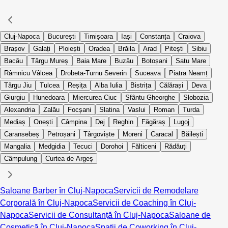
Cluj-Napoca
București
Timișoara
Iași
Constanța
Craiova
Brașov
Galați
Ploiești
Oradea
Brăila
Arad
Pitești
Sibiu
Bacău
Târgu Mureș
Baia Mare
Buzău
Botoșani
Satu Mare
Râmnicu Vâlcea
Drobeta-Turnu Severin
Suceava
Piatra Neamț
Târgu Jiu
Tulcea
Reșița
Alba Iulia
Bistrița
Călărași
Deva
Giurgiu
Hunedoara
Miercurea Ciuc
Sfântu Gheorghe
Slobozia
Alexandria
Zalău
Focșani
Slatina
Vaslui
Roman
Turda
Mediaș
Onești
Câmpina
Dej
Reghin
Făgăraș
Lugoj
Caransebeș
Petroșani
Târgoviște
Moreni
Caracal
Băilești
Mangalia
Medgidia
Tecuci
Dorohoi
Fălticeni
Rădăuți
Câmpulung
Curtea de Argeș
Saloane Barber în Cluj-Napoca
Servicii de Remodelare
Corporală în Cluj-Napoca
Servicii de Coaching în Cluj-
Napoca
Servicii de Consultanță în Cluj-Napoca
Saloane de
Cosmetică în Cluj-Napoca
Spații de Coworking în Cluj-