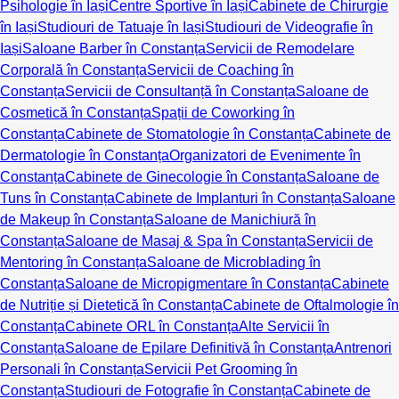
Psihologie în Iași
Centre Sportive în Iași
Cabinete de Chirurgie
în Iași
Studiouri de Tatuaje în Iași
Studiouri de Videografie în
Iași
Saloane Barber în Constanța
Servicii de Remodelare
Corporală în Constanța
Servicii de Coaching în
Constanța
Servicii de Consultanță în Constanța
Saloane de
Cosmetică în Constanța
Spații de Coworking în
Constanța
Cabinete de Stomatologie în Constanța
Cabinete de
Dermatologie în Constanța
Organizatori de Evenimente în
Constanța
Cabinete de Ginecologie în Constanța
Saloane de
Tuns în Constanța
Cabinete de Implanturi în Constanța
Saloane
de Makeup în Constanța
Saloane de Manichiură în
Constanța
Saloane de Masaj & Spa în Constanța
Servicii de
Mentoring în Constanța
Saloane de Microblading în
Constanța
Saloane de Micropigmentare în Constanța
Cabinete
de Nutriție și Dietetică în Constanța
Cabinete de Oftalmologie în
Constanța
Cabinete ORL în Constanța
Alte Servicii în
Constanța
Saloane de Epilare Definitivă în Constanța
Antrenori
Personali în Constanța
Servicii Pet Grooming în
Constanța
Studiouri de Fotografie în Constanța
Cabinete de