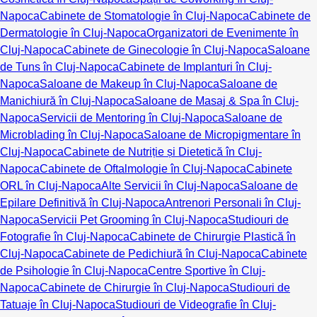
Napoca
Cabinete de Stomatologie în Cluj-Napoca
Cabinete de
Dermatologie în Cluj-Napoca
Organizatori de Evenimente în
Cluj-Napoca
Cabinete de Ginecologie în Cluj-Napoca
Saloane
de Tuns în Cluj-Napoca
Cabinete de Implanturi în Cluj-
Napoca
Saloane de Makeup în Cluj-Napoca
Saloane de
Manichiură în Cluj-Napoca
Saloane de Masaj & Spa în Cluj-
Napoca
Servicii de Mentoring în Cluj-Napoca
Saloane de
Microblading în Cluj-Napoca
Saloane de Micropigmentare în
Cluj-Napoca
Cabinete de Nutriție și Dietetică în Cluj-
Napoca
Cabinete de Oftalmologie în Cluj-Napoca
Cabinete
ORL în Cluj-Napoca
Alte Servicii în Cluj-Napoca
Saloane de
Epilare Definitivă în Cluj-Napoca
Antrenori Personali în Cluj-
Napoca
Servicii Pet Grooming în Cluj-Napoca
Studiouri de
Fotografie în Cluj-Napoca
Cabinete de Chirurgie Plastică în
Cluj-Napoca
Cabinete de Pedichiură în Cluj-Napoca
Cabinete
de Psihologie în Cluj-Napoca
Centre Sportive în Cluj-
Napoca
Cabinete de Chirurgie în Cluj-Napoca
Studiouri de
Tatuaje în Cluj-Napoca
Studiouri de Videografie în Cluj-