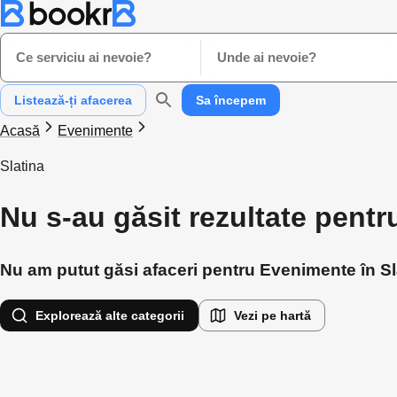
Ce serviciu ai nevoie?
Unde ai nevoie?
Listează-ți afacerea
Sa începem
Acasă
Evenimente
Slatina
Nu s-au găsit rezultate pentr
Nu am putut găsi afaceri pentru Evenimente în Slat
Explorează alte categorii
Vezi pe hartă