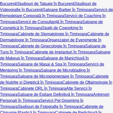
București
Studiouri de Tatuaje în București
Studiouri de
Videografie în București
Saloane Barber în Timișoara
Servicii de
Remodelare Corporală în Timișoara
Servicii de Coaching în
Timișoara
Servicii de Consultanță în Timișoara
Saloane de
Cosmetică în Timișoara
Spații de Coworking în
Timișoara
Cabinete de Stomatologie în Timișoara
Cabinete de
Dermatologie în Timișoara
Organizatori de Evenimente în
Timișoara
Cabinete de Ginecologie în Timișoara
Saloane de
Tuns în Timișoara
Cabinete de Implanturi în Timișoara
Saloane
de Makeup în Timișoara
Saloane de Manichiură în
Timișoara
Saloane de Masaj & Spa în Timișoara
Servicii de
Mentoring în Timișoara
Saloane de Microblading în
Timișoara
Saloane de Micropigmentare în Timișoara
Cabinete
de Nutriție și Dietetică în Timișoara
Cabinete de Oftalmologie în
Timișoara
Cabinete ORL în Timișoara
Alte Servicii în
Timișoara
Saloane de Epilare Definitivă în Timișoara
Antrenori
Personali în Timișoara
Servicii Pet Grooming în
Timișoara
Studiouri de Fotografie în Timișoara
Cabinete de
Chirurgie Plastică în Timișoara
Cabinete de Pedichiură în