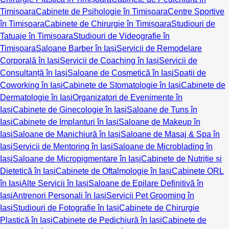
Timișoara
Cabinete de Psihologie în Timișoara
Centre Sportive
în Timișoara
Cabinete de Chirurgie în Timișoara
Studiouri de
Tatuaje în Timișoara
Studiouri de Videografie în
Timișoara
Saloane Barber în Iași
Servicii de Remodelare
Corporală în Iași
Servicii de Coaching în Iași
Servicii de
Consultanță în Iași
Saloane de Cosmetică în Iași
Spații de
Coworking în Iași
Cabinete de Stomatologie în Iași
Cabinete de
Dermatologie în Iași
Organizatori de Evenimente în
Iași
Cabinete de Ginecologie în Iași
Saloane de Tuns în
Iași
Cabinete de Implanturi în Iași
Saloane de Makeup în
Iași
Saloane de Manichiură în Iași
Saloane de Masaj & Spa în
Iași
Servicii de Mentoring în Iași
Saloane de Microblading în
Iași
Saloane de Micropigmentare în Iași
Cabinete de Nutriție și
Dietetică în Iași
Cabinete de Oftalmologie în Iași
Cabinete ORL
în Iași
Alte Servicii în Iași
Saloane de Epilare Definitivă în
Iași
Antrenori Personali în Iași
Servicii Pet Grooming în
Iași
Studiouri de Fotografie în Iași
Cabinete de Chirurgie
Plastică în Iași
Cabinete de Pedichiură în Iași
Cabinete de