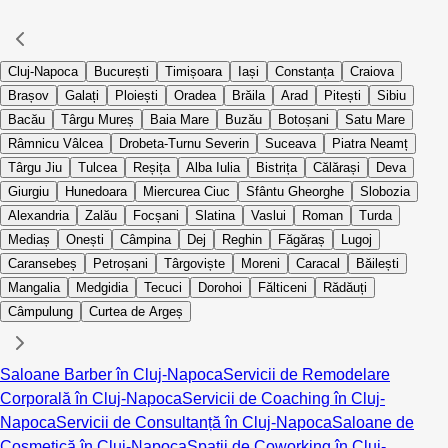
Cluj-Napoca
București
Timișoara
Iași
Constanța
Craiova
Brașov
Galați
Ploiești
Oradea
Brăila
Arad
Pitești
Sibiu
Bacău
Târgu Mureș
Baia Mare
Buzău
Botoșani
Satu Mare
Râmnicu Vâlcea
Drobeta-Turnu Severin
Suceava
Piatra Neamț
Târgu Jiu
Tulcea
Reșița
Alba Iulia
Bistrița
Călărași
Deva
Giurgiu
Hunedoara
Miercurea Ciuc
Sfântu Gheorghe
Slobozia
Alexandria
Zalău
Focșani
Slatina
Vaslui
Roman
Turda
Mediaș
Onești
Câmpina
Dej
Reghin
Făgăraș
Lugoj
Caransebeș
Petroșani
Târgoviște
Moreni
Caracal
Băilești
Mangalia
Medgidia
Tecuci
Dorohoi
Fălticeni
Rădăuți
Câmpulung
Curtea de Argeș
Saloane Barber în Cluj-Napoca
Servicii de Remodelare
Corporală în Cluj-Napoca
Servicii de Coaching în Cluj-
Napoca
Servicii de Consultanță în Cluj-Napoca
Saloane de
Cosmetică în Cluj-Napoca
Spații de Coworking în Cluj-