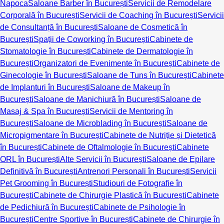
Napoca
Saloane Barber în București
Servicii de Remodelare
Corporală în București
Servicii de Coaching în București
Servicii
de Consultanță în București
Saloane de Cosmetică în
București
Spații de Coworking în București
Cabinete de
Stomatologie în București
Cabinete de Dermatologie în
București
Organizatori de Evenimente în București
Cabinete de
Ginecologie în București
Saloane de Tuns în București
Cabinete
de Implanturi în București
Saloane de Makeup în
București
Saloane de Manichiură în București
Saloane de
Masaj & Spa în București
Servicii de Mentoring în
București
Saloane de Microblading în București
Saloane de
Micropigmentare în București
Cabinete de Nutriție și Dietetică
în București
Cabinete de Oftalmologie în București
Cabinete
ORL în București
Alte Servicii în București
Saloane de Epilare
Definitivă în București
Antrenori Personali în București
Servicii
Pet Grooming în București
Studiouri de Fotografie în
București
Cabinete de Chirurgie Plastică în București
Cabinete
de Pedichiură în București
Cabinete de Psihologie în
București
Centre Sportive în București
Cabinete de Chirurgie în