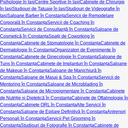
Psihologie în Iași
Centre Sportive în Iași
Cabinete de Chirurgie
în Iași
Studiouri de Tatuaje în Iași
Studiouri de Videografie în
Iași
Saloane Barber în Constanța
Servicii de Remodelare
Corporală în Constanța
Servicii de Coaching în
Constanța
Servicii de Consultanță în Constanța
Saloane de
Cosmetică în Constanța
Spații de Coworking în
Constanța
Cabinete de Stomatologie în Constanța
Cabinete de
Dermatologie în Constanța
Organizatori de Evenimente în
Constanța
Cabinete de Ginecologie în Constanța
Saloane de
Tuns în Constanța
Cabinete de Implanturi în Constanța
Saloane
de Makeup în Constanța
Saloane de Manichiură în
Constanța
Saloane de Masaj & Spa în Constanța
Servicii de
Mentoring în Constanța
Saloane de Microblading în
Constanța
Saloane de Micropigmentare în Constanța
Cabinete
de Nutriție și Dietetică în Constanța
Cabinete de Oftalmologie în
Constanța
Cabinete ORL în Constanța
Alte Servicii în
Constanța
Saloane de Epilare Definitivă în Constanța
Antrenori
Personali în Constanța
Servicii Pet Grooming în
Constanța
Studiouri de Fotografie în Constanța
Cabinete de