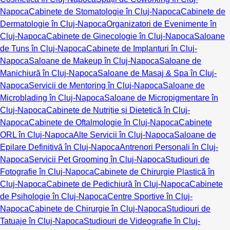
Napoca
Cabinete de Stomatologie în Cluj-Napoca
Cabinete de
Dermatologie în Cluj-Napoca
Organizatori de Evenimente în
Cluj-Napoca
Cabinete de Ginecologie în Cluj-Napoca
Saloane
de Tuns în Cluj-Napoca
Cabinete de Implanturi în Cluj-
Napoca
Saloane de Makeup în Cluj-Napoca
Saloane de
Manichiură în Cluj-Napoca
Saloane de Masaj & Spa în Cluj-
Napoca
Servicii de Mentoring în Cluj-Napoca
Saloane de
Microblading în Cluj-Napoca
Saloane de Micropigmentare în
Cluj-Napoca
Cabinete de Nutriție și Dietetică în Cluj-
Napoca
Cabinete de Oftalmologie în Cluj-Napoca
Cabinete
ORL în Cluj-Napoca
Alte Servicii în Cluj-Napoca
Saloane de
Epilare Definitivă în Cluj-Napoca
Antrenori Personali în Cluj-
Napoca
Servicii Pet Grooming în Cluj-Napoca
Studiouri de
Fotografie în Cluj-Napoca
Cabinete de Chirurgie Plastică în
Cluj-Napoca
Cabinete de Pedichiură în Cluj-Napoca
Cabinete
de Psihologie în Cluj-Napoca
Centre Sportive în Cluj-
Napoca
Cabinete de Chirurgie în Cluj-Napoca
Studiouri de
Tatuaje în Cluj-Napoca
Studiouri de Videografie în Cluj-