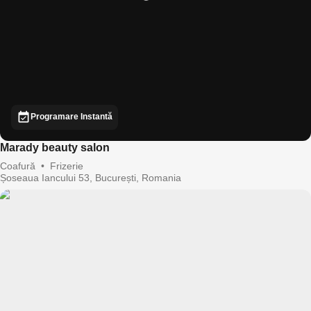
Programare Instantă
Marady beauty salon
Coafură
•
Frizerie
Șoseaua Iancului 53, București, Romania