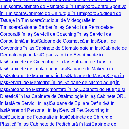
Timișoara
Cabinete de Psihologie în Timișoara
Centre Sportive
în Timișoara
Cabinete de Chirurgie în Timișoara
Studiouri de
Tatuaje în Timișoara
Studiouri de Videografie în
Timișoara
Saloane Barber în Iași
Servicii de Remodelare
Corporală în Iași
Servicii de Coaching în Iași
Servicii de
Consultanță în Iași
Saloane de Cosmetică în Iași
Spații de
Coworking în Iași
Cabinete de Stomatologie în Iași
Cabinete de
Dermatologie în Iași
Organizatori de Evenimente în
Iași
Cabinete de Ginecologie în Iași
Saloane de Tuns în
Iași
Cabinete de Implanturi în Iași
Saloane de Makeup în
Iași
Saloane de Manichiură în Iași
Saloane de Masaj & Spa în
Iași
Servicii de Mentoring în Iași
Saloane de Microblading în
Iași
Saloane de Micropigmentare în Iași
Cabinete de Nutriție și
Dietetică în Iași
Cabinete de Oftalmologie în Iași
Cabinete ORL
în Iași
Alte Servicii în Iași
Saloane de Epilare Definitivă în
Iași
Antrenori Personali în Iași
Servicii Pet Grooming în
Iași
Studiouri de Fotografie în Iași
Cabinete de Chirurgie
Plastică în Iași
Cabinete de Pedichiură în Iași
Cabinete de