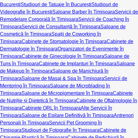
București
Studiouri de Tatuaje în București
Studiouri de
Videografie în București
Saloane Barber în Timișoara
Servicii de
Remodelare Corporală în Timișoara
Servicii de Coaching în
Timișoara
Servicii de Consultanță în Timișoara
Saloane de
Cosmetică în Timișoara
Spații de Coworking în
Timișoara
Cabinete de Stomatologie în Timișoara
Cabinete de
Dermatologie în Timișoara
Organizatori de Evenimente în
Timișoara
Cabinete de Ginecologie în Timișoara
Saloane de
Tuns în Timișoara
Cabinete de Implanturi în Timișoara
Saloane
de Makeup în Timișoara
Saloane de Manichiură în
Timișoara
Saloane de Masaj & Spa în Timișoara
Servicii de
Mentoring în Timișoara
Saloane de Microblading în
Timișoara
Saloane de Micropigmentare în Timișoara
Cabinete
de Nutriție și Dietetică în Timișoara
Cabinete de Oftalmologie în
Timișoara
Cabinete ORL în Timișoara
Alte Servicii în
Timișoara
Saloane de Epilare Definitivă în Timișoara
Antrenori
Personali în Timișoara
Servicii Pet Grooming în
Timișoara
Studiouri de Fotografie în Timișoara
Cabinete de
Chirurgie Plastică în Timișoara
Cabinete de Pedichiură în