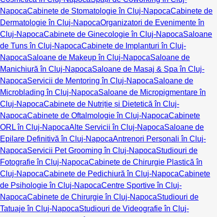
Napoca
Cabinete de Stomatologie în Cluj-Napoca
Cabinete de
Dermatologie în Cluj-Napoca
Organizatori de Evenimente în
Cluj-Napoca
Cabinete de Ginecologie în Cluj-Napoca
Saloane
de Tuns în Cluj-Napoca
Cabinete de Implanturi în Cluj-
Napoca
Saloane de Makeup în Cluj-Napoca
Saloane de
Manichiură în Cluj-Napoca
Saloane de Masaj & Spa în Cluj-
Napoca
Servicii de Mentoring în Cluj-Napoca
Saloane de
Microblading în Cluj-Napoca
Saloane de Micropigmentare în
Cluj-Napoca
Cabinete de Nutriție și Dietetică în Cluj-
Napoca
Cabinete de Oftalmologie în Cluj-Napoca
Cabinete
ORL în Cluj-Napoca
Alte Servicii în Cluj-Napoca
Saloane de
Epilare Definitivă în Cluj-Napoca
Antrenori Personali în Cluj-
Napoca
Servicii Pet Grooming în Cluj-Napoca
Studiouri de
Fotografie în Cluj-Napoca
Cabinete de Chirurgie Plastică în
Cluj-Napoca
Cabinete de Pedichiură în Cluj-Napoca
Cabinete
de Psihologie în Cluj-Napoca
Centre Sportive în Cluj-
Napoca
Cabinete de Chirurgie în Cluj-Napoca
Studiouri de
Tatuaje în Cluj-Napoca
Studiouri de Videografie în Cluj-