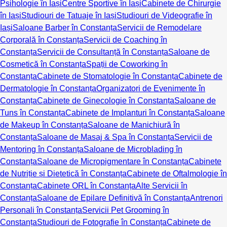
Psihologie în Iași
Centre Sportive în Iași
Cabinete de Chirurgie
în Iași
Studiouri de Tatuaje în Iași
Studiouri de Videografie în
Iași
Saloane Barber în Constanța
Servicii de Remodelare
Corporală în Constanța
Servicii de Coaching în
Constanța
Servicii de Consultanță în Constanța
Saloane de
Cosmetică în Constanța
Spații de Coworking în
Constanța
Cabinete de Stomatologie în Constanța
Cabinete de
Dermatologie în Constanța
Organizatori de Evenimente în
Constanța
Cabinete de Ginecologie în Constanța
Saloane de
Tuns în Constanța
Cabinete de Implanturi în Constanța
Saloane
de Makeup în Constanța
Saloane de Manichiură în
Constanța
Saloane de Masaj & Spa în Constanța
Servicii de
Mentoring în Constanța
Saloane de Microblading în
Constanța
Saloane de Micropigmentare în Constanța
Cabinete
de Nutriție și Dietetică în Constanța
Cabinete de Oftalmologie în
Constanța
Cabinete ORL în Constanța
Alte Servicii în
Constanța
Saloane de Epilare Definitivă în Constanța
Antrenori
Personali în Constanța
Servicii Pet Grooming în
Constanța
Studiouri de Fotografie în Constanța
Cabinete de