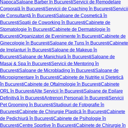
Napoca
Saloane Barber în București
Servicii de Remodelare
Corporală în București
Servicii de Coaching în București
Servicii
de Consultanță în București
Saloane de Cosmetică în
București
Spații de Coworking în București
Cabinete de
Stomatologie în București
Cabinete de Dermatologie în
București
Organizatori de Evenimente în București
Cabinete de
Ginecologie în București
Saloane de Tuns în București
Cabinete
de Implanturi în București
Saloane de Makeup în
București
Saloane de Manichiură în București
Saloane de
Masaj & Spa în București
Servicii de Mentoring în
București
Saloane de Microblading în București
Saloane de
Micropigmentare în București
Cabinete de Nutriție și Dietetică
în București
Cabinete de Oftalmologie în București
Cabinete
ORL în București
Alte Servicii în București
Saloane de Epilare
Definitivă în București
Antrenori Personali în București
Servicii
Pet Grooming în București
Studiouri de Fotografie în
București
Cabinete de Chirurgie Plastică în București
Cabinete
de Pedichiură în București
Cabinete de Psihologie în
București
Centre Sportive în București
Cabinete de Chirurgie în