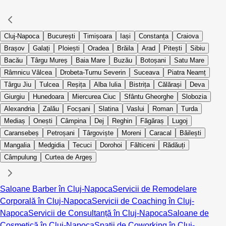
Cluj-Napoca
București
Timișoara
Iași
Constanța
Craiova
Brașov
Galați
Ploiești
Oradea
Brăila
Arad
Pitești
Sibiu
Bacău
Târgu Mureș
Baia Mare
Buzău
Botoșani
Satu Mare
Râmnicu Vâlcea
Drobeta-Turnu Severin
Suceava
Piatra Neamț
Târgu Jiu
Tulcea
Reșița
Alba Iulia
Bistrița
Călărași
Deva
Giurgiu
Hunedoara
Miercurea Ciuc
Sfântu Gheorghe
Slobozia
Alexandria
Zalău
Focșani
Slatina
Vaslui
Roman
Turda
Mediaș
Onești
Câmpina
Dej
Reghin
Făgăraș
Lugoj
Caransebeș
Petroșani
Târgoviște
Moreni
Caracal
Băilești
Mangalia
Medgidia
Tecuci
Dorohoi
Fălticeni
Rădăuți
Câmpulung
Curtea de Argeș
Saloane Barber în Cluj-Napoca
Servicii de Remodelare
Corporală în Cluj-Napoca
Servicii de Coaching în Cluj-
Napoca
Servicii de Consultanță în Cluj-Napoca
Saloane de
Cosmetică în Cluj-Napoca
Spații de Coworking în Cluj-