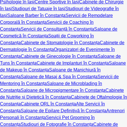
Psihologie în Iași
Centre Sportive în Iași
Cabinete de Chirurgie
în Iași
Studiouri de Tatuaje în Iași
Studiouri de Videografie în
Iași
Saloane Barber în Constanța
Servicii de Remodelare
Corporală în Constanța
Servicii de Coaching în
Constanța
Servicii de Consultanță în Constanța
Saloane de
Cosmetică în Constanța
Spații de Coworking în
Constanța
Cabinete de Stomatologie în Constanța
Cabinete de
Dermatologie în Constanța
Organizatori de Evenimente în
Constanța
Cabinete de Ginecologie în Constanța
Saloane de
Tuns în Constanța
Cabinete de Implanturi în Constanța
Saloane
de Makeup în Constanța
Saloane de Manichiură în
Constanța
Saloane de Masaj & Spa în Constanța
Servicii de
Mentoring în Constanța
Saloane de Microblading în
Constanța
Saloane de Micropigmentare în Constanța
Cabinete
de Nutriție și Dietetică în Constanța
Cabinete de Oftalmologie în
Constanța
Cabinete ORL în Constanța
Alte Servicii în
Constanța
Saloane de Epilare Definitivă în Constanța
Antrenori
Personali în Constanța
Servicii Pet Grooming în
Constanța
Studiouri de Fotografie în Constanța
Cabinete de