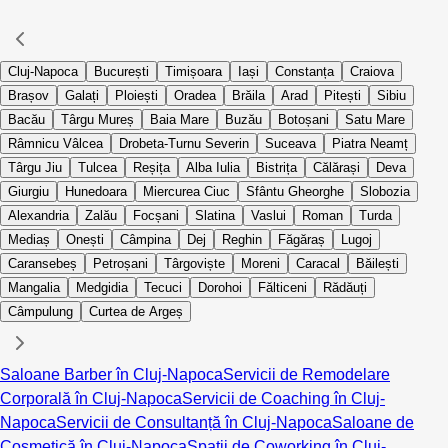
Cluj-Napoca
București
Timișoara
Iași
Constanța
Craiova
Brașov
Galați
Ploiești
Oradea
Brăila
Arad
Pitești
Sibiu
Bacău
Târgu Mureș
Baia Mare
Buzău
Botoșani
Satu Mare
Râmnicu Vâlcea
Drobeta-Turnu Severin
Suceava
Piatra Neamț
Târgu Jiu
Tulcea
Reșița
Alba Iulia
Bistrița
Călărași
Deva
Giurgiu
Hunedoara
Miercurea Ciuc
Sfântu Gheorghe
Slobozia
Alexandria
Zalău
Focșani
Slatina
Vaslui
Roman
Turda
Mediaș
Onești
Câmpina
Dej
Reghin
Făgăraș
Lugoj
Caransebeș
Petroșani
Târgoviște
Moreni
Caracal
Băilești
Mangalia
Medgidia
Tecuci
Dorohoi
Fălticeni
Rădăuți
Câmpulung
Curtea de Argeș
Saloane Barber în Cluj-Napoca
Servicii de Remodelare
Corporală în Cluj-Napoca
Servicii de Coaching în Cluj-
Napoca
Servicii de Consultanță în Cluj-Napoca
Saloane de
Cosmetică în Cluj-Napoca
Spații de Coworking în Cluj-