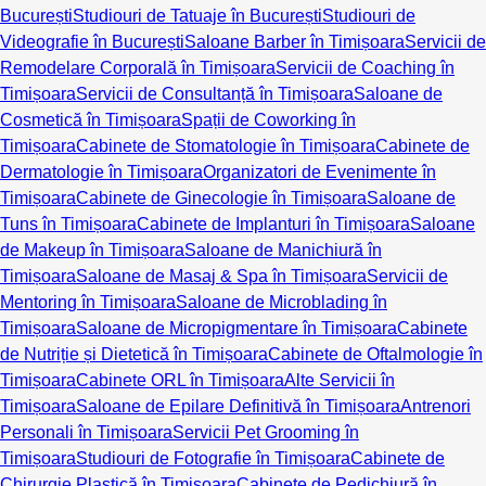
București
Studiouri de Tatuaje în București
Studiouri de
Videografie în București
Saloane Barber în Timișoara
Servicii de
Remodelare Corporală în Timișoara
Servicii de Coaching în
Timișoara
Servicii de Consultanță în Timișoara
Saloane de
Cosmetică în Timișoara
Spații de Coworking în
Timișoara
Cabinete de Stomatologie în Timișoara
Cabinete de
Dermatologie în Timișoara
Organizatori de Evenimente în
Timișoara
Cabinete de Ginecologie în Timișoara
Saloane de
Tuns în Timișoara
Cabinete de Implanturi în Timișoara
Saloane
de Makeup în Timișoara
Saloane de Manichiură în
Timișoara
Saloane de Masaj & Spa în Timișoara
Servicii de
Mentoring în Timișoara
Saloane de Microblading în
Timișoara
Saloane de Micropigmentare în Timișoara
Cabinete
de Nutriție și Dietetică în Timișoara
Cabinete de Oftalmologie în
Timișoara
Cabinete ORL în Timișoara
Alte Servicii în
Timișoara
Saloane de Epilare Definitivă în Timișoara
Antrenori
Personali în Timișoara
Servicii Pet Grooming în
Timișoara
Studiouri de Fotografie în Timișoara
Cabinete de
Chirurgie Plastică în Timișoara
Cabinete de Pedichiură în