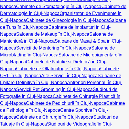
Napoca
Cabinete de Stomatologie în Cluj-Napoca
Cabinete de
Dermatologie în Cluj-Napoca
Organizatori de Evenimente în
Cluj-Napoca
Cabinete de Ginecologie în Cluj-Napoca
Saloane
de Tuns în Cluj-Napoca
Cabinete de Implanturi în Cluj-
Napoca
Saloane de Makeup în Cluj-Napoca
Saloane de
Manichiură în Cluj-Napoca
Saloane de Masaj & Spa în Cluj-
Napoca
Servicii de Mentoring în Cluj-Napoca
Saloane de
Microblading în Cluj-Napoca
Saloane de Micropigmentare în
Cluj-Napoca
Cabinete de Nutriție și Dietetică în Cluj-
Napoca
Cabinete de Oftalmologie în Cluj-Napoca
Cabinete
ORL în Cluj-Napoca
Alte Servicii în Cluj-Napoca
Saloane de
Epilare Definitivă în Cluj-Napoca
Antrenori Personali în Cluj-
Napoca
Servicii Pet Grooming în Cluj-Napoca
Studiouri de
Fotografie în Cluj-Napoca
Cabinete de Chirurgie Plastică în
Cluj-Napoca
Cabinete de Pedichiură în Cluj-Napoca
Cabinete
de Psihologie în Cluj-Napoca
Centre Sportive în Cluj-
Napoca
Cabinete de Chirurgie în Cluj-Napoca
Studiouri de
Tatuaje în Cluj-Napoca
Studiouri de Videografie în Cluj-