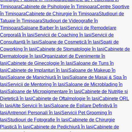
Timișoara
Cabinete de Psihologie în Timișoara
Centre Sportive
în Timișoara
Cabinete de Chirurgie în Timișoara
Studiouri de
Tatuaje în Timișoara
Studiouri de Videografie în
Timișoara
Saloane Barber în Iași
Servicii de Remodelare
Corporală în Iași
Servicii de Coaching în Iași
Servicii de
Consultanță în Iași
Saloane de Cosmetică în Iași
Spații de
Coworking în Iași
Cabinete de Stomatologie în Iași
Cabinete de
Dermatologie în Iași
Organizatori de Evenimente în
Iași
Cabinete de Ginecologie în Iași
Saloane de Tuns în
Iași
Cabinete de Implanturi în Iași
Saloane de Makeup în
Iași
Saloane de Manichiură în Iași
Saloane de Masaj & Spa în
Iași
Servicii de Mentoring în Iași
Saloane de Microblading în
Iași
Saloane de Micropigmentare în Iași
Cabinete de Nutriție și
Dietetică în Iași
Cabinete de Oftalmologie în Iași
Cabinete ORL
în Iași
Alte Servicii în Iași
Saloane de Epilare Definitivă în
Iași
Antrenori Personali în Iași
Servicii Pet Grooming în
Iași
Studiouri de Fotografie în Iași
Cabinete de Chirurgie
Plastică în Iași
Cabinete de Pedichiură în Iași
Cabinete de