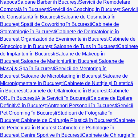
Napoca
Saloane Barber în București
Servicii de Remodelare
Corporală în București
Servicii de Coaching în București
Servicii
de Consultanță în București
Saloane de Cosmetică în
București
Spații de Coworking în București
Cabinete de
Stomatologie în București
Cabinete de Dermatologie în
București
Organizatori de Evenimente în București
Cabinete de
Ginecologie în București
Saloane de Tuns în București
Cabinete
de Implanturi în București
Saloane de Makeup în
București
Saloane de Manichiură în București
Saloane de
Masaj & Spa în București
Servicii de Mentoring în
București
Saloane de Microblading în București
Saloane de
Micropigmentare în București
Cabinete de Nutriție și Dietetică
în București
Cabinete de Oftalmologie în București
Cabinete
ORL în București
Alte Servicii în București
Saloane de Epilare
Definitivă în București
Antrenori Personali în București
Servicii
Pet Grooming în București
Studiouri de Fotografie în
București
Cabinete de Chirurgie Plastică în București
Cabinete
de Pedichiură în București
Cabinete de Psihologie în
București
Centre Sportive în București
Cabinete de Chirurgie în