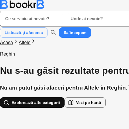
Ce serviciu ai nevoie?
Unde ai nevoie?
Listează-ți afacerea
Sa începem
Acasă
Altele
Reghin
Nu s-au găsit rezultate pentr
Nu am putut găsi afaceri pentru Altele în Reghin. 
Explorează alte categorii
Vezi pe hartă