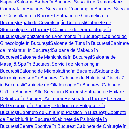
Napoca
Saloane Barber în București
Servicii de Remodelare
Corporală în București
Servicii de Coaching în București
Servicii
de Consultanță în București
Saloane de Cosmetică în
București
Spații de Coworking în București
Cabinete de
Stomatologie în București
Cabinete de Dermatologie în
București
Organizatori de Evenimente în București
Cabinete de
Ginecologie în București
Saloane de Tuns în București
Cabinete
de Implanturi în București
Saloane de Makeup în
București
Saloane de Manichiură în București
Saloane de
Masaj & Spa în București
Servicii de Mentoring în
București
Saloane de Microblading în București
Saloane de
Micropigmentare în București
Cabinete de Nutriție și Dietetică
în București
Cabinete de Oftalmologie în București
Cabinete
ORL în București
Alte Servicii în București
Saloane de Epilare
Definitivă în București
Antrenori Personali în București
Servicii
Pet Grooming în București
Studiouri de Fotografie în
București
Cabinete de Chirurgie Plastică în București
Cabinete
de Pedichiură în București
Cabinete de Psihologie în
București
Centre Sportive în București
Cabinete de Chirurgie în