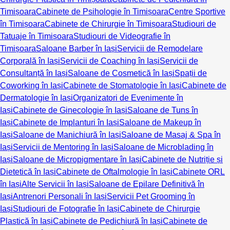
Timișoara
Cabinete de Psihologie în Timișoara
Centre Sportive
în Timișoara
Cabinete de Chirurgie în Timișoara
Studiouri de
Tatuaje în Timișoara
Studiouri de Videografie în
Timișoara
Saloane Barber în Iași
Servicii de Remodelare
Corporală în Iași
Servicii de Coaching în Iași
Servicii de
Consultanță în Iași
Saloane de Cosmetică în Iași
Spații de
Coworking în Iași
Cabinete de Stomatologie în Iași
Cabinete de
Dermatologie în Iași
Organizatori de Evenimente în
Iași
Cabinete de Ginecologie în Iași
Saloane de Tuns în
Iași
Cabinete de Implanturi în Iași
Saloane de Makeup în
Iași
Saloane de Manichiură în Iași
Saloane de Masaj & Spa în
Iași
Servicii de Mentoring în Iași
Saloane de Microblading în
Iași
Saloane de Micropigmentare în Iași
Cabinete de Nutriție și
Dietetică în Iași
Cabinete de Oftalmologie în Iași
Cabinete ORL
în Iași
Alte Servicii în Iași
Saloane de Epilare Definitivă în
Iași
Antrenori Personali în Iași
Servicii Pet Grooming în
Iași
Studiouri de Fotografie în Iași
Cabinete de Chirurgie
Plastică în Iași
Cabinete de Pedichiură în Iași
Cabinete de