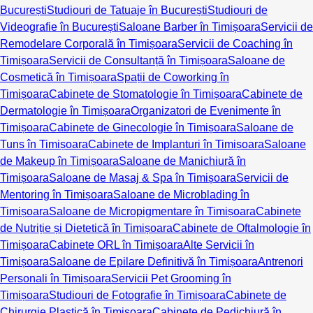
București
Studiouri de Tatuaje în București
Studiouri de
Videografie în București
Saloane Barber în Timișoara
Servicii de
Remodelare Corporală în Timișoara
Servicii de Coaching în
Timișoara
Servicii de Consultanță în Timișoara
Saloane de
Cosmetică în Timișoara
Spații de Coworking în
Timișoara
Cabinete de Stomatologie în Timișoara
Cabinete de
Dermatologie în Timișoara
Organizatori de Evenimente în
Timișoara
Cabinete de Ginecologie în Timișoara
Saloane de
Tuns în Timișoara
Cabinete de Implanturi în Timișoara
Saloane
de Makeup în Timișoara
Saloane de Manichiură în
Timișoara
Saloane de Masaj & Spa în Timișoara
Servicii de
Mentoring în Timișoara
Saloane de Microblading în
Timișoara
Saloane de Micropigmentare în Timișoara
Cabinete
de Nutriție și Dietetică în Timișoara
Cabinete de Oftalmologie în
Timișoara
Cabinete ORL în Timișoara
Alte Servicii în
Timișoara
Saloane de Epilare Definitivă în Timișoara
Antrenori
Personali în Timișoara
Servicii Pet Grooming în
Timișoara
Studiouri de Fotografie în Timișoara
Cabinete de
Chirurgie Plastică în Timișoara
Cabinete de Pedichiură în