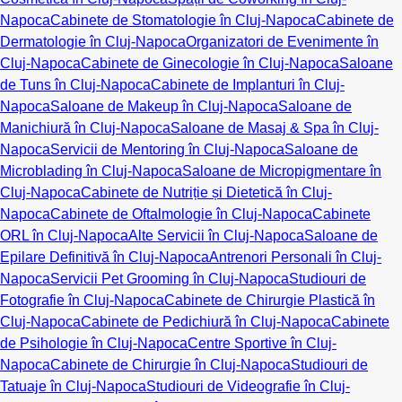
Napoca
Cabinete de Stomatologie în Cluj-Napoca
Cabinete de
Dermatologie în Cluj-Napoca
Organizatori de Evenimente în
Cluj-Napoca
Cabinete de Ginecologie în Cluj-Napoca
Saloane
de Tuns în Cluj-Napoca
Cabinete de Implanturi în Cluj-
Napoca
Saloane de Makeup în Cluj-Napoca
Saloane de
Manichiură în Cluj-Napoca
Saloane de Masaj & Spa în Cluj-
Napoca
Servicii de Mentoring în Cluj-Napoca
Saloane de
Microblading în Cluj-Napoca
Saloane de Micropigmentare în
Cluj-Napoca
Cabinete de Nutriție și Dietetică în Cluj-
Napoca
Cabinete de Oftalmologie în Cluj-Napoca
Cabinete
ORL în Cluj-Napoca
Alte Servicii în Cluj-Napoca
Saloane de
Epilare Definitivă în Cluj-Napoca
Antrenori Personali în Cluj-
Napoca
Servicii Pet Grooming în Cluj-Napoca
Studiouri de
Fotografie în Cluj-Napoca
Cabinete de Chirurgie Plastică în
Cluj-Napoca
Cabinete de Pedichiură în Cluj-Napoca
Cabinete
de Psihologie în Cluj-Napoca
Centre Sportive în Cluj-
Napoca
Cabinete de Chirurgie în Cluj-Napoca
Studiouri de
Tatuaje în Cluj-Napoca
Studiouri de Videografie în Cluj-