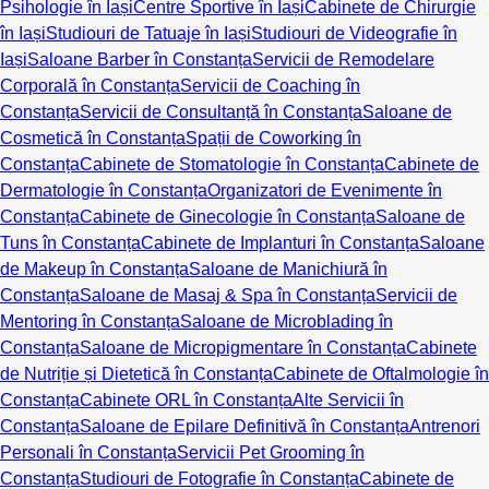
Psihologie în Iași
Centre Sportive în Iași
Cabinete de Chirurgie
în Iași
Studiouri de Tatuaje în Iași
Studiouri de Videografie în
Iași
Saloane Barber în Constanța
Servicii de Remodelare
Corporală în Constanța
Servicii de Coaching în
Constanța
Servicii de Consultanță în Constanța
Saloane de
Cosmetică în Constanța
Spații de Coworking în
Constanța
Cabinete de Stomatologie în Constanța
Cabinete de
Dermatologie în Constanța
Organizatori de Evenimente în
Constanța
Cabinete de Ginecologie în Constanța
Saloane de
Tuns în Constanța
Cabinete de Implanturi în Constanța
Saloane
de Makeup în Constanța
Saloane de Manichiură în
Constanța
Saloane de Masaj & Spa în Constanța
Servicii de
Mentoring în Constanța
Saloane de Microblading în
Constanța
Saloane de Micropigmentare în Constanța
Cabinete
de Nutriție și Dietetică în Constanța
Cabinete de Oftalmologie în
Constanța
Cabinete ORL în Constanța
Alte Servicii în
Constanța
Saloane de Epilare Definitivă în Constanța
Antrenori
Personali în Constanța
Servicii Pet Grooming în
Constanța
Studiouri de Fotografie în Constanța
Cabinete de