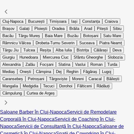
Cluj-Napoca
București
Timișoara
Iași
Constanța
Craiova
Brașov
Galați
Ploiești
Oradea
Brăila
Arad
Pitești
Sibiu
Bacău
Târgu Mureș
Baia Mare
Buzău
Botoșani
Satu Mare
Râmnicu Vâlcea
Drobeta-Turnu Severin
Suceava
Piatra Neamț
Târgu Jiu
Tulcea
Reșița
Alba Iulia
Bistrița
Călărași
Deva
Giurgiu
Hunedoara
Miercurea Ciuc
Sfântu Gheorghe
Slobozia
Alexandria
Zalău
Focșani
Slatina
Vaslui
Roman
Turda
Mediaș
Onești
Câmpina
Dej
Reghin
Făgăraș
Lugoj
Caransebeș
Petroșani
Târgoviște
Moreni
Caracal
Băilești
Mangalia
Medgidia
Tecuci
Dorohoi
Fălticeni
Rădăuți
Câmpulung
Curtea de Argeș
Saloane Barber în Cluj-Napoca
Servicii de Remodelare
Corporală în Cluj-Napoca
Servicii de Coaching în Cluj-
Napoca
Servicii de Consultanță în Cluj-Napoca
Saloane de
Cosmetică în Cluj-Napoca
Spații de Coworking în Cluj-