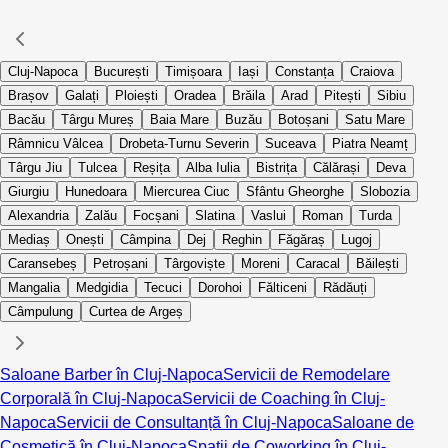
Cluj-Napoca
București
Timișoara
Iași
Constanța
Craiova
Brașov
Galați
Ploiești
Oradea
Brăila
Arad
Pitești
Sibiu
Bacău
Târgu Mureș
Baia Mare
Buzău
Botoșani
Satu Mare
Râmnicu Vâlcea
Drobeta-Turnu Severin
Suceava
Piatra Neamț
Târgu Jiu
Tulcea
Reșița
Alba Iulia
Bistrița
Călărași
Deva
Giurgiu
Hunedoara
Miercurea Ciuc
Sfântu Gheorghe
Slobozia
Alexandria
Zalău
Focșani
Slatina
Vaslui
Roman
Turda
Mediaș
Onești
Câmpina
Dej
Reghin
Făgăraș
Lugoj
Caransebeș
Petroșani
Târgoviște
Moreni
Caracal
Băilești
Mangalia
Medgidia
Tecuci
Dorohoi
Fălticeni
Rădăuți
Câmpulung
Curtea de Argeș
Saloane Barber în Cluj-Napoca
Servicii de Remodelare
Corporală în Cluj-Napoca
Servicii de Coaching în Cluj-
Napoca
Servicii de Consultanță în Cluj-Napoca
Saloane de
Cosmetică în Cluj-Napoca
Spații de Coworking în Cluj-