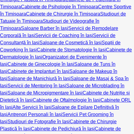
Timișoara
Cabinete de Psihologie în Timișoara
Centre Sportive
în Timișoara
Cabinete de Chirurgie în Timișoara
Studiouri de
Tatuaje în Timișoara
Studiouri de Videografie în
Timișoara
Saloane Barber în Iași
Servicii de Remodelare
Corporală în Iași
Servicii de Coaching în Iași
Servicii de
Consultanță în Iași
Saloane de Cosmetică în Iași
Spații de
Coworking în Iași
Cabinete de Stomatologie în Iași
Cabinete de
Dermatologie în Iași
Organizatori de Evenimente în
Iași
Cabinete de Ginecologie în Iași
Saloane de Tuns în
Iași
Cabinete de Implanturi în Iași
Saloane de Makeup în
Iași
Saloane de Manichiură în Iași
Saloane de Masaj & Spa în
Iași
Servicii de Mentoring în Iași
Saloane de Microblading în
Iași
Saloane de Micropigmentare în Iași
Cabinete de Nutriție și
Dietetică în Iași
Cabinete de Oftalmologie în Iași
Cabinete ORL
în Iași
Alte Servicii în Iași
Saloane de Epilare Definitivă în
Iași
Antrenori Personali în Iași
Servicii Pet Grooming în
Iași
Studiouri de Fotografie în Iași
Cabinete de Chirurgie
Plastică în Iași
Cabinete de Pedichiură în Iași
Cabinete de