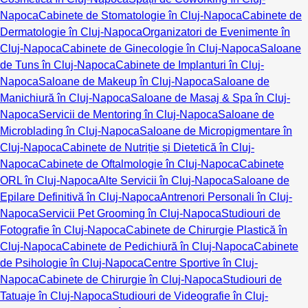
Napoca
Cabinete de Stomatologie în Cluj-Napoca
Cabinete de
Dermatologie în Cluj-Napoca
Organizatori de Evenimente în
Cluj-Napoca
Cabinete de Ginecologie în Cluj-Napoca
Saloane
de Tuns în Cluj-Napoca
Cabinete de Implanturi în Cluj-
Napoca
Saloane de Makeup în Cluj-Napoca
Saloane de
Manichiură în Cluj-Napoca
Saloane de Masaj & Spa în Cluj-
Napoca
Servicii de Mentoring în Cluj-Napoca
Saloane de
Microblading în Cluj-Napoca
Saloane de Micropigmentare în
Cluj-Napoca
Cabinete de Nutriție și Dietetică în Cluj-
Napoca
Cabinete de Oftalmologie în Cluj-Napoca
Cabinete
ORL în Cluj-Napoca
Alte Servicii în Cluj-Napoca
Saloane de
Epilare Definitivă în Cluj-Napoca
Antrenori Personali în Cluj-
Napoca
Servicii Pet Grooming în Cluj-Napoca
Studiouri de
Fotografie în Cluj-Napoca
Cabinete de Chirurgie Plastică în
Cluj-Napoca
Cabinete de Pedichiură în Cluj-Napoca
Cabinete
de Psihologie în Cluj-Napoca
Centre Sportive în Cluj-
Napoca
Cabinete de Chirurgie în Cluj-Napoca
Studiouri de
Tatuaje în Cluj-Napoca
Studiouri de Videografie în Cluj-