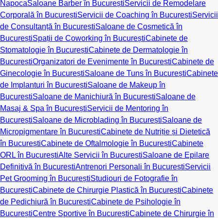
Napoca
Saloane Barber în București
Servicii de Remodelare
Corporală în București
Servicii de Coaching în București
Servicii
de Consultanță în București
Saloane de Cosmetică în
București
Spații de Coworking în București
Cabinete de
Stomatologie în București
Cabinete de Dermatologie în
București
Organizatori de Evenimente în București
Cabinete de
Ginecologie în București
Saloane de Tuns în București
Cabinete
de Implanturi în București
Saloane de Makeup în
București
Saloane de Manichiură în București
Saloane de
Masaj & Spa în București
Servicii de Mentoring în
București
Saloane de Microblading în București
Saloane de
Micropigmentare în București
Cabinete de Nutriție și Dietetică
în București
Cabinete de Oftalmologie în București
Cabinete
ORL în București
Alte Servicii în București
Saloane de Epilare
Definitivă în București
Antrenori Personali în București
Servicii
Pet Grooming în București
Studiouri de Fotografie în
București
Cabinete de Chirurgie Plastică în București
Cabinete
de Pedichiură în București
Cabinete de Psihologie în
București
Centre Sportive în București
Cabinete de Chirurgie în