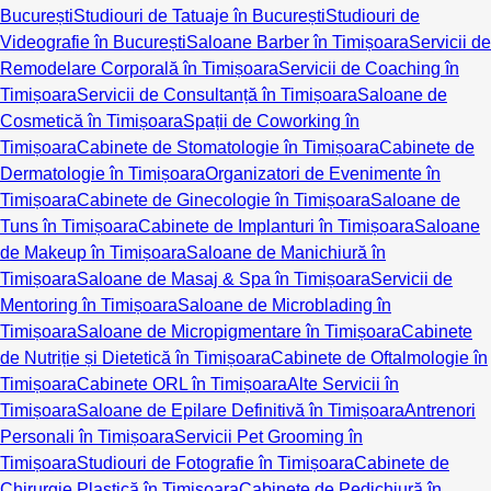
București
Studiouri de Tatuaje în București
Studiouri de
Videografie în București
Saloane Barber în Timișoara
Servicii de
Remodelare Corporală în Timișoara
Servicii de Coaching în
Timișoara
Servicii de Consultanță în Timișoara
Saloane de
Cosmetică în Timișoara
Spații de Coworking în
Timișoara
Cabinete de Stomatologie în Timișoara
Cabinete de
Dermatologie în Timișoara
Organizatori de Evenimente în
Timișoara
Cabinete de Ginecologie în Timișoara
Saloane de
Tuns în Timișoara
Cabinete de Implanturi în Timișoara
Saloane
de Makeup în Timișoara
Saloane de Manichiură în
Timișoara
Saloane de Masaj & Spa în Timișoara
Servicii de
Mentoring în Timișoara
Saloane de Microblading în
Timișoara
Saloane de Micropigmentare în Timișoara
Cabinete
de Nutriție și Dietetică în Timișoara
Cabinete de Oftalmologie în
Timișoara
Cabinete ORL în Timișoara
Alte Servicii în
Timișoara
Saloane de Epilare Definitivă în Timișoara
Antrenori
Personali în Timișoara
Servicii Pet Grooming în
Timișoara
Studiouri de Fotografie în Timișoara
Cabinete de
Chirurgie Plastică în Timișoara
Cabinete de Pedichiură în