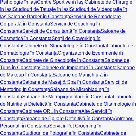
Psihologie în Iași
Centre Sportive în Iași
Cabinete de Chirurgie
în Iași
Studiouri de Tatuaje în Iași
Studiouri de Videografie în
Iași
Saloane Barber în Constanța
Servicii de Remodelare
Corporală în Constanța
Servicii de Coaching în
Constanța
Servicii de Consultanță în Constanța
Saloane de
Cosmetică în Constanța
Spații de Coworking în
Constanța
Cabinete de Stomatologie în Constanța
Cabinete de
Dermatologie în Constanța
Organizatori de Evenimente în
Constanța
Cabinete de Ginecologie în Constanța
Saloane de
Tuns în Constanța
Cabinete de Implanturi în Constanța
Saloane
de Makeup în Constanța
Saloane de Manichiură în
Constanța
Saloane de Masaj & Spa în Constanța
Servicii de
Mentoring în Constanța
Saloane de Microblading în
Constanța
Saloane de Micropigmentare în Constanța
Cabinete
de Nutriție și Dietetică în Constanța
Cabinete de Oftalmologie în
Constanța
Cabinete ORL în Constanța
Alte Servicii în
Constanța
Saloane de Epilare Definitivă în Constanța
Antrenori
Personali în Constanța
Servicii Pet Grooming în
Constanța
Studiouri de Fotografie în Constanța
Cabinete de