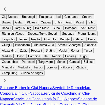
Cluj-Napoca
București
Timișoara
Iași
Constanța
Craiova
Brașov
Galați
Ploiești
Oradea
Brăila
Arad
Pitești
Sibiu
Bacău
Târgu Mureș
Baia Mare
Buzău
Botoșani
Satu Mare
Râmnicu Vâlcea
Drobeta-Turnu Severin
Suceava
Piatra Neamț
Târgu Jiu
Tulcea
Reșița
Alba Iulia
Bistrița
Călărași
Deva
Giurgiu
Hunedoara
Miercurea Ciuc
Sfântu Gheorghe
Slobozia
Alexandria
Zalău
Focșani
Slatina
Vaslui
Roman
Turda
Mediaș
Onești
Câmpina
Dej
Reghin
Făgăraș
Lugoj
Caransebeș
Petroșani
Târgoviște
Moreni
Caracal
Băilești
Mangalia
Medgidia
Tecuci
Dorohoi
Fălticeni
Rădăuți
Câmpulung
Curtea de Argeș
Saloane Barber în Cluj-Napoca
Servicii de Remodelare
Corporală în Cluj-Napoca
Servicii de Coaching în Cluj-
Napoca
Servicii de Consultanță în Cluj-Napoca
Saloane de
Cosmetică în Cluj-Napoca
Spații de Coworking în Cluj-