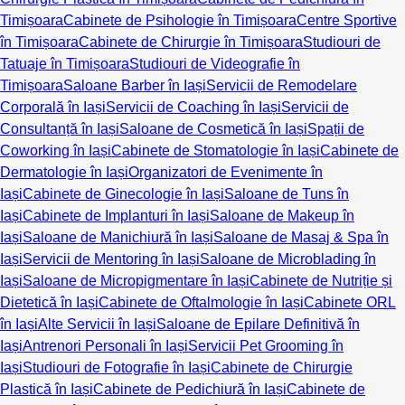
Timișoara
Cabinete de Psihologie în Timișoara
Centre Sportive
în Timișoara
Cabinete de Chirurgie în Timișoara
Studiouri de
Tatuaje în Timișoara
Studiouri de Videografie în
Timișoara
Saloane Barber în Iași
Servicii de Remodelare
Corporală în Iași
Servicii de Coaching în Iași
Servicii de
Consultanță în Iași
Saloane de Cosmetică în Iași
Spații de
Coworking în Iași
Cabinete de Stomatologie în Iași
Cabinete de
Dermatologie în Iași
Organizatori de Evenimente în
Iași
Cabinete de Ginecologie în Iași
Saloane de Tuns în
Iași
Cabinete de Implanturi în Iași
Saloane de Makeup în
Iași
Saloane de Manichiură în Iași
Saloane de Masaj & Spa în
Iași
Servicii de Mentoring în Iași
Saloane de Microblading în
Iași
Saloane de Micropigmentare în Iași
Cabinete de Nutriție și
Dietetică în Iași
Cabinete de Oftalmologie în Iași
Cabinete ORL
în Iași
Alte Servicii în Iași
Saloane de Epilare Definitivă în
Iași
Antrenori Personali în Iași
Servicii Pet Grooming în
Iași
Studiouri de Fotografie în Iași
Cabinete de Chirurgie
Plastică în Iași
Cabinete de Pedichiură în Iași
Cabinete de