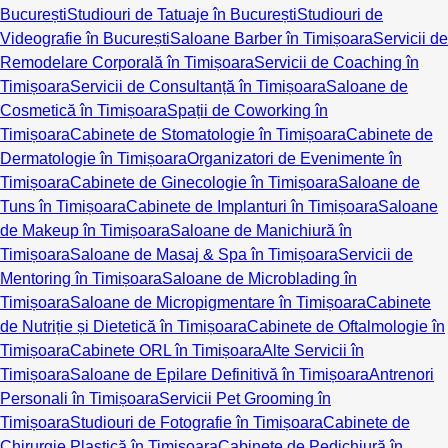
București
Studiouri de Tatuaje în București
Studiouri de
Videografie în București
Saloane Barber în Timișoara
Servicii de
Remodelare Corporală în Timișoara
Servicii de Coaching în
Timișoara
Servicii de Consultanță în Timișoara
Saloane de
Cosmetică în Timișoara
Spații de Coworking în
Timișoara
Cabinete de Stomatologie în Timișoara
Cabinete de
Dermatologie în Timișoara
Organizatori de Evenimente în
Timișoara
Cabinete de Ginecologie în Timișoara
Saloane de
Tuns în Timișoara
Cabinete de Implanturi în Timișoara
Saloane
de Makeup în Timișoara
Saloane de Manichiură în
Timișoara
Saloane de Masaj & Spa în Timișoara
Servicii de
Mentoring în Timișoara
Saloane de Microblading în
Timișoara
Saloane de Micropigmentare în Timișoara
Cabinete
de Nutriție și Dietetică în Timișoara
Cabinete de Oftalmologie în
Timișoara
Cabinete ORL în Timișoara
Alte Servicii în
Timișoara
Saloane de Epilare Definitivă în Timișoara
Antrenori
Personali în Timișoara
Servicii Pet Grooming în
Timișoara
Studiouri de Fotografie în Timișoara
Cabinete de
Chirurgie Plastică în Timișoara
Cabinete de Pedichiură în