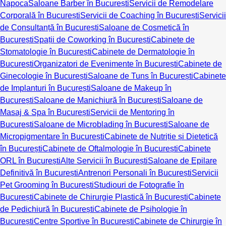
Napoca
Saloane Barber în București
Servicii de Remodelare
Corporală în București
Servicii de Coaching în București
Servicii
de Consultanță în București
Saloane de Cosmetică în
București
Spații de Coworking în București
Cabinete de
Stomatologie în București
Cabinete de Dermatologie în
București
Organizatori de Evenimente în București
Cabinete de
Ginecologie în București
Saloane de Tuns în București
Cabinete
de Implanturi în București
Saloane de Makeup în
București
Saloane de Manichiură în București
Saloane de
Masaj & Spa în București
Servicii de Mentoring în
București
Saloane de Microblading în București
Saloane de
Micropigmentare în București
Cabinete de Nutriție și Dietetică
în București
Cabinete de Oftalmologie în București
Cabinete
ORL în București
Alte Servicii în București
Saloane de Epilare
Definitivă în București
Antrenori Personali în București
Servicii
Pet Grooming în București
Studiouri de Fotografie în
București
Cabinete de Chirurgie Plastică în București
Cabinete
de Pedichiură în București
Cabinete de Psihologie în
București
Centre Sportive în București
Cabinete de Chirurgie în