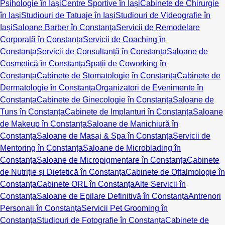
Psihologie în Iași
Centre Sportive în Iași
Cabinete de Chirurgie
în Iași
Studiouri de Tatuaje în Iași
Studiouri de Videografie în
Iași
Saloane Barber în Constanța
Servicii de Remodelare
Corporală în Constanța
Servicii de Coaching în
Constanța
Servicii de Consultanță în Constanța
Saloane de
Cosmetică în Constanța
Spații de Coworking în
Constanța
Cabinete de Stomatologie în Constanța
Cabinete de
Dermatologie în Constanța
Organizatori de Evenimente în
Constanța
Cabinete de Ginecologie în Constanța
Saloane de
Tuns în Constanța
Cabinete de Implanturi în Constanța
Saloane
de Makeup în Constanța
Saloane de Manichiură în
Constanța
Saloane de Masaj & Spa în Constanța
Servicii de
Mentoring în Constanța
Saloane de Microblading în
Constanța
Saloane de Micropigmentare în Constanța
Cabinete
de Nutriție și Dietetică în Constanța
Cabinete de Oftalmologie în
Constanța
Cabinete ORL în Constanța
Alte Servicii în
Constanța
Saloane de Epilare Definitivă în Constanța
Antrenori
Personali în Constanța
Servicii Pet Grooming în
Constanța
Studiouri de Fotografie în Constanța
Cabinete de