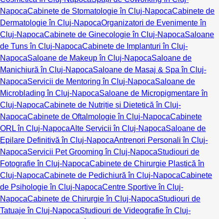
Napoca
Cabinete de Stomatologie în Cluj-Napoca
Cabinete de
Dermatologie în Cluj-Napoca
Organizatori de Evenimente în
Cluj-Napoca
Cabinete de Ginecologie în Cluj-Napoca
Saloane
de Tuns în Cluj-Napoca
Cabinete de Implanturi în Cluj-
Napoca
Saloane de Makeup în Cluj-Napoca
Saloane de
Manichiură în Cluj-Napoca
Saloane de Masaj & Spa în Cluj-
Napoca
Servicii de Mentoring în Cluj-Napoca
Saloane de
Microblading în Cluj-Napoca
Saloane de Micropigmentare în
Cluj-Napoca
Cabinete de Nutriție și Dietetică în Cluj-
Napoca
Cabinete de Oftalmologie în Cluj-Napoca
Cabinete
ORL în Cluj-Napoca
Alte Servicii în Cluj-Napoca
Saloane de
Epilare Definitivă în Cluj-Napoca
Antrenori Personali în Cluj-
Napoca
Servicii Pet Grooming în Cluj-Napoca
Studiouri de
Fotografie în Cluj-Napoca
Cabinete de Chirurgie Plastică în
Cluj-Napoca
Cabinete de Pedichiură în Cluj-Napoca
Cabinete
de Psihologie în Cluj-Napoca
Centre Sportive în Cluj-
Napoca
Cabinete de Chirurgie în Cluj-Napoca
Studiouri de
Tatuaje în Cluj-Napoca
Studiouri de Videografie în Cluj-