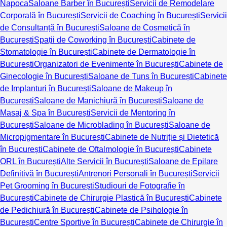
Napoca
Saloane Barber în București
Servicii de Remodelare
Corporală în București
Servicii de Coaching în București
Servicii
de Consultanță în București
Saloane de Cosmetică în
București
Spații de Coworking în București
Cabinete de
Stomatologie în București
Cabinete de Dermatologie în
București
Organizatori de Evenimente în București
Cabinete de
Ginecologie în București
Saloane de Tuns în București
Cabinete
de Implanturi în București
Saloane de Makeup în
București
Saloane de Manichiură în București
Saloane de
Masaj & Spa în București
Servicii de Mentoring în
București
Saloane de Microblading în București
Saloane de
Micropigmentare în București
Cabinete de Nutriție și Dietetică
în București
Cabinete de Oftalmologie în București
Cabinete
ORL în București
Alte Servicii în București
Saloane de Epilare
Definitivă în București
Antrenori Personali în București
Servicii
Pet Grooming în București
Studiouri de Fotografie în
București
Cabinete de Chirurgie Plastică în București
Cabinete
de Pedichiură în București
Cabinete de Psihologie în
București
Centre Sportive în București
Cabinete de Chirurgie în