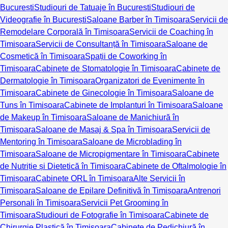
București
Studiouri de Tatuaje în București
Studiouri de
Videografie în București
Saloane Barber în Timișoara
Servicii de
Remodelare Corporală în Timișoara
Servicii de Coaching în
Timișoara
Servicii de Consultanță în Timișoara
Saloane de
Cosmetică în Timișoara
Spații de Coworking în
Timișoara
Cabinete de Stomatologie în Timișoara
Cabinete de
Dermatologie în Timișoara
Organizatori de Evenimente în
Timișoara
Cabinete de Ginecologie în Timișoara
Saloane de
Tuns în Timișoara
Cabinete de Implanturi în Timișoara
Saloane
de Makeup în Timișoara
Saloane de Manichiură în
Timișoara
Saloane de Masaj & Spa în Timișoara
Servicii de
Mentoring în Timișoara
Saloane de Microblading în
Timișoara
Saloane de Micropigmentare în Timișoara
Cabinete
de Nutriție și Dietetică în Timișoara
Cabinete de Oftalmologie în
Timișoara
Cabinete ORL în Timișoara
Alte Servicii în
Timișoara
Saloane de Epilare Definitivă în Timișoara
Antrenori
Personali în Timișoara
Servicii Pet Grooming în
Timișoara
Studiouri de Fotografie în Timișoara
Cabinete de
Chirurgie Plastică în Timișoara
Cabinete de Pedichiură în