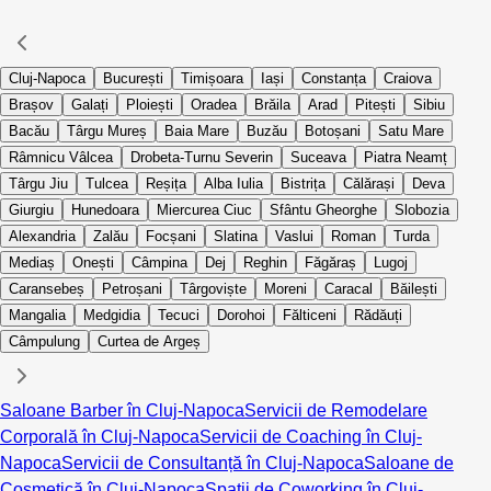
Cluj-Napoca
București
Timișoara
Iași
Constanța
Craiova
Brașov
Galați
Ploiești
Oradea
Brăila
Arad
Pitești
Sibiu
Bacău
Târgu Mureș
Baia Mare
Buzău
Botoșani
Satu Mare
Râmnicu Vâlcea
Drobeta-Turnu Severin
Suceava
Piatra Neamț
Târgu Jiu
Tulcea
Reșița
Alba Iulia
Bistrița
Călărași
Deva
Giurgiu
Hunedoara
Miercurea Ciuc
Sfântu Gheorghe
Slobozia
Alexandria
Zalău
Focșani
Slatina
Vaslui
Roman
Turda
Mediaș
Onești
Câmpina
Dej
Reghin
Făgăraș
Lugoj
Caransebeș
Petroșani
Târgoviște
Moreni
Caracal
Băilești
Mangalia
Medgidia
Tecuci
Dorohoi
Fălticeni
Rădăuți
Câmpulung
Curtea de Argeș
Saloane Barber în Cluj-Napoca
Servicii de Remodelare
Corporală în Cluj-Napoca
Servicii de Coaching în Cluj-
Napoca
Servicii de Consultanță în Cluj-Napoca
Saloane de
Cosmetică în Cluj-Napoca
Spații de Coworking în Cluj-