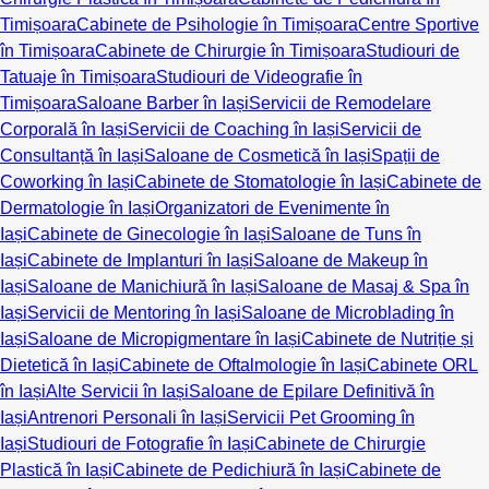
Timișoara
Cabinete de Psihologie în Timișoara
Centre Sportive
în Timișoara
Cabinete de Chirurgie în Timișoara
Studiouri de
Tatuaje în Timișoara
Studiouri de Videografie în
Timișoara
Saloane Barber în Iași
Servicii de Remodelare
Corporală în Iași
Servicii de Coaching în Iași
Servicii de
Consultanță în Iași
Saloane de Cosmetică în Iași
Spații de
Coworking în Iași
Cabinete de Stomatologie în Iași
Cabinete de
Dermatologie în Iași
Organizatori de Evenimente în
Iași
Cabinete de Ginecologie în Iași
Saloane de Tuns în
Iași
Cabinete de Implanturi în Iași
Saloane de Makeup în
Iași
Saloane de Manichiură în Iași
Saloane de Masaj & Spa în
Iași
Servicii de Mentoring în Iași
Saloane de Microblading în
Iași
Saloane de Micropigmentare în Iași
Cabinete de Nutriție și
Dietetică în Iași
Cabinete de Oftalmologie în Iași
Cabinete ORL
în Iași
Alte Servicii în Iași
Saloane de Epilare Definitivă în
Iași
Antrenori Personali în Iași
Servicii Pet Grooming în
Iași
Studiouri de Fotografie în Iași
Cabinete de Chirurgie
Plastică în Iași
Cabinete de Pedichiură în Iași
Cabinete de