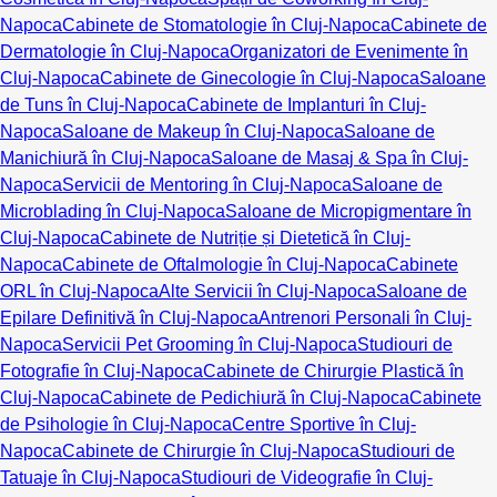
Napoca
Cabinete de Stomatologie în Cluj-Napoca
Cabinete de
Dermatologie în Cluj-Napoca
Organizatori de Evenimente în
Cluj-Napoca
Cabinete de Ginecologie în Cluj-Napoca
Saloane
de Tuns în Cluj-Napoca
Cabinete de Implanturi în Cluj-
Napoca
Saloane de Makeup în Cluj-Napoca
Saloane de
Manichiură în Cluj-Napoca
Saloane de Masaj & Spa în Cluj-
Napoca
Servicii de Mentoring în Cluj-Napoca
Saloane de
Microblading în Cluj-Napoca
Saloane de Micropigmentare în
Cluj-Napoca
Cabinete de Nutriție și Dietetică în Cluj-
Napoca
Cabinete de Oftalmologie în Cluj-Napoca
Cabinete
ORL în Cluj-Napoca
Alte Servicii în Cluj-Napoca
Saloane de
Epilare Definitivă în Cluj-Napoca
Antrenori Personali în Cluj-
Napoca
Servicii Pet Grooming în Cluj-Napoca
Studiouri de
Fotografie în Cluj-Napoca
Cabinete de Chirurgie Plastică în
Cluj-Napoca
Cabinete de Pedichiură în Cluj-Napoca
Cabinete
de Psihologie în Cluj-Napoca
Centre Sportive în Cluj-
Napoca
Cabinete de Chirurgie în Cluj-Napoca
Studiouri de
Tatuaje în Cluj-Napoca
Studiouri de Videografie în Cluj-