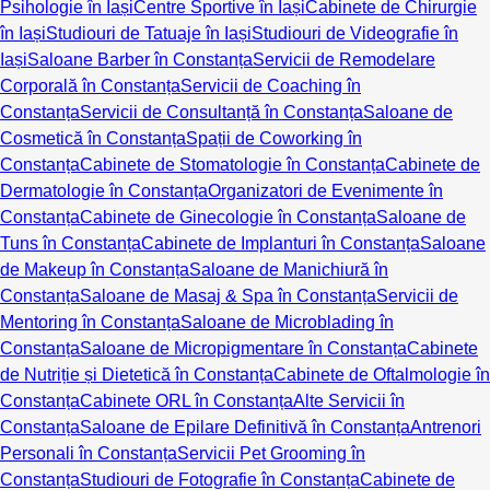
Psihologie în Iași
Centre Sportive în Iași
Cabinete de Chirurgie
în Iași
Studiouri de Tatuaje în Iași
Studiouri de Videografie în
Iași
Saloane Barber în Constanța
Servicii de Remodelare
Corporală în Constanța
Servicii de Coaching în
Constanța
Servicii de Consultanță în Constanța
Saloane de
Cosmetică în Constanța
Spații de Coworking în
Constanța
Cabinete de Stomatologie în Constanța
Cabinete de
Dermatologie în Constanța
Organizatori de Evenimente în
Constanța
Cabinete de Ginecologie în Constanța
Saloane de
Tuns în Constanța
Cabinete de Implanturi în Constanța
Saloane
de Makeup în Constanța
Saloane de Manichiură în
Constanța
Saloane de Masaj & Spa în Constanța
Servicii de
Mentoring în Constanța
Saloane de Microblading în
Constanța
Saloane de Micropigmentare în Constanța
Cabinete
de Nutriție și Dietetică în Constanța
Cabinete de Oftalmologie în
Constanța
Cabinete ORL în Constanța
Alte Servicii în
Constanța
Saloane de Epilare Definitivă în Constanța
Antrenori
Personali în Constanța
Servicii Pet Grooming în
Constanța
Studiouri de Fotografie în Constanța
Cabinete de