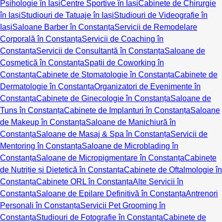
Psihologie în Iași
Centre Sportive în Iași
Cabinete de Chirurgie
în Iași
Studiouri de Tatuaje în Iași
Studiouri de Videografie în
Iași
Saloane Barber în Constanța
Servicii de Remodelare
Corporală în Constanța
Servicii de Coaching în
Constanța
Servicii de Consultanță în Constanța
Saloane de
Cosmetică în Constanța
Spații de Coworking în
Constanța
Cabinete de Stomatologie în Constanța
Cabinete de
Dermatologie în Constanța
Organizatori de Evenimente în
Constanța
Cabinete de Ginecologie în Constanța
Saloane de
Tuns în Constanța
Cabinete de Implanturi în Constanța
Saloane
de Makeup în Constanța
Saloane de Manichiură în
Constanța
Saloane de Masaj & Spa în Constanța
Servicii de
Mentoring în Constanța
Saloane de Microblading în
Constanța
Saloane de Micropigmentare în Constanța
Cabinete
de Nutriție și Dietetică în Constanța
Cabinete de Oftalmologie în
Constanța
Cabinete ORL în Constanța
Alte Servicii în
Constanța
Saloane de Epilare Definitivă în Constanța
Antrenori
Personali în Constanța
Servicii Pet Grooming în
Constanța
Studiouri de Fotografie în Constanța
Cabinete de