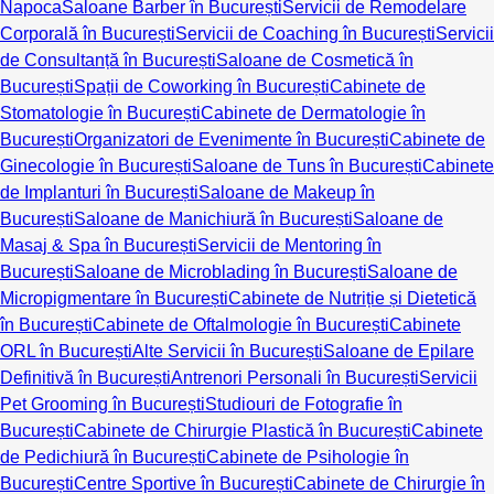
Napoca
Saloane Barber în București
Servicii de Remodelare
Corporală în București
Servicii de Coaching în București
Servicii
de Consultanță în București
Saloane de Cosmetică în
București
Spații de Coworking în București
Cabinete de
Stomatologie în București
Cabinete de Dermatologie în
București
Organizatori de Evenimente în București
Cabinete de
Ginecologie în București
Saloane de Tuns în București
Cabinete
de Implanturi în București
Saloane de Makeup în
București
Saloane de Manichiură în București
Saloane de
Masaj & Spa în București
Servicii de Mentoring în
București
Saloane de Microblading în București
Saloane de
Micropigmentare în București
Cabinete de Nutriție și Dietetică
în București
Cabinete de Oftalmologie în București
Cabinete
ORL în București
Alte Servicii în București
Saloane de Epilare
Definitivă în București
Antrenori Personali în București
Servicii
Pet Grooming în București
Studiouri de Fotografie în
București
Cabinete de Chirurgie Plastică în București
Cabinete
de Pedichiură în București
Cabinete de Psihologie în
București
Centre Sportive în București
Cabinete de Chirurgie în