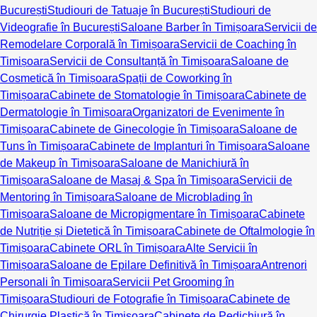
București
Studiouri de Tatuaje în București
Studiouri de
Videografie în București
Saloane Barber în Timișoara
Servicii de
Remodelare Corporală în Timișoara
Servicii de Coaching în
Timișoara
Servicii de Consultanță în Timișoara
Saloane de
Cosmetică în Timișoara
Spații de Coworking în
Timișoara
Cabinete de Stomatologie în Timișoara
Cabinete de
Dermatologie în Timișoara
Organizatori de Evenimente în
Timișoara
Cabinete de Ginecologie în Timișoara
Saloane de
Tuns în Timișoara
Cabinete de Implanturi în Timișoara
Saloane
de Makeup în Timișoara
Saloane de Manichiură în
Timișoara
Saloane de Masaj & Spa în Timișoara
Servicii de
Mentoring în Timișoara
Saloane de Microblading în
Timișoara
Saloane de Micropigmentare în Timișoara
Cabinete
de Nutriție și Dietetică în Timișoara
Cabinete de Oftalmologie în
Timișoara
Cabinete ORL în Timișoara
Alte Servicii în
Timișoara
Saloane de Epilare Definitivă în Timișoara
Antrenori
Personali în Timișoara
Servicii Pet Grooming în
Timișoara
Studiouri de Fotografie în Timișoara
Cabinete de
Chirurgie Plastică în Timișoara
Cabinete de Pedichiură în