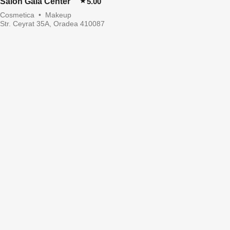
Salon Gala Center
5.00
Cosmetica
•
Makeup
Str. Ceyrat 35A, Oradea 410087