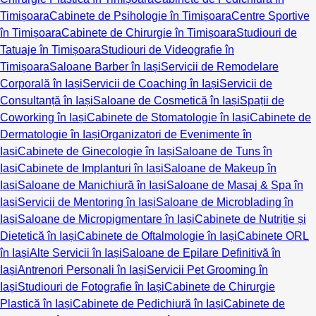
Timișoara
Cabinete de Psihologie în Timișoara
Centre Sportive
în Timișoara
Cabinete de Chirurgie în Timișoara
Studiouri de
Tatuaje în Timișoara
Studiouri de Videografie în
Timișoara
Saloane Barber în Iași
Servicii de Remodelare
Corporală în Iași
Servicii de Coaching în Iași
Servicii de
Consultanță în Iași
Saloane de Cosmetică în Iași
Spații de
Coworking în Iași
Cabinete de Stomatologie în Iași
Cabinete de
Dermatologie în Iași
Organizatori de Evenimente în
Iași
Cabinete de Ginecologie în Iași
Saloane de Tuns în
Iași
Cabinete de Implanturi în Iași
Saloane de Makeup în
Iași
Saloane de Manichiură în Iași
Saloane de Masaj & Spa în
Iași
Servicii de Mentoring în Iași
Saloane de Microblading în
Iași
Saloane de Micropigmentare în Iași
Cabinete de Nutriție și
Dietetică în Iași
Cabinete de Oftalmologie în Iași
Cabinete ORL
în Iași
Alte Servicii în Iași
Saloane de Epilare Definitivă în
Iași
Antrenori Personali în Iași
Servicii Pet Grooming în
Iași
Studiouri de Fotografie în Iași
Cabinete de Chirurgie
Plastică în Iași
Cabinete de Pedichiură în Iași
Cabinete de