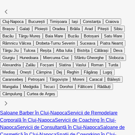
Cluj-Napoca
București
Timișoara
Iași
Constanța
Craiova
Brașov
Galați
Ploiești
Oradea
Brăila
Arad
Pitești
Sibiu
Bacău
Târgu Mureș
Baia Mare
Buzău
Botoșani
Satu Mare
Râmnicu Vâlcea
Drobeta-Turnu Severin
Suceava
Piatra Neamț
Târgu Jiu
Tulcea
Reșița
Alba Iulia
Bistrița
Călărași
Deva
Giurgiu
Hunedoara
Miercurea Ciuc
Sfântu Gheorghe
Slobozia
Alexandria
Zalău
Focșani
Slatina
Vaslui
Roman
Turda
Mediaș
Onești
Câmpina
Dej
Reghin
Făgăraș
Lugoj
Caransebeș
Petroșani
Târgoviște
Moreni
Caracal
Băilești
Mangalia
Medgidia
Tecuci
Dorohoi
Fălticeni
Rădăuți
Câmpulung
Curtea de Argeș
Saloane Barber în Cluj-Napoca
Servicii de Remodelare
Corporală în Cluj-Napoca
Servicii de Coaching în Cluj-
Napoca
Servicii de Consultanță în Cluj-Napoca
Saloane de
Cosmetică în Cluj-Napoca
Spații de Coworking în Cluj-