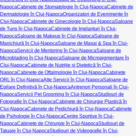
Napoca
Cabinete de Stomatologie în Cluj-Napoca
Cabinete de
Dermatologie în Cluj-Napoca
Organizatori de Evenimente în
Cluj-Napoca
Cabinete de Ginecologie în Cluj-Napoca
Saloane
de Tuns în Cluj-Napoca
Cabinete de Implanturi în Cluj-
Napoca
Saloane de Makeup în Cluj-Napoca
Saloane de
Manichiură în Cluj-Napoca
Saloane de Masaj & Spa în Cluj-
Napoca
Servicii de Mentoring în Cluj-Napoca
Saloane de
Microblading în Cluj-Napoca
Saloane de Micropigmentare în
Cluj-Napoca
Cabinete de Nutriție și Dietetică în Cluj-
Napoca
Cabinete de Oftalmologie în Cluj-Napoca
Cabinete
ORL în Cluj-Napoca
Alte Servicii în Cluj-Napoca
Saloane de
Epilare Definitivă în Cluj-Napoca
Antrenori Personali în Cluj-
Napoca
Servicii Pet Grooming în Cluj-Napoca
Studiouri de
Fotografie în Cluj-Napoca
Cabinete de Chirurgie Plastică în
Cluj-Napoca
Cabinete de Pedichiură în Cluj-Napoca
Cabinete
de Psihologie în Cluj-Napoca
Centre Sportive în Cluj-
Napoca
Cabinete de Chirurgie în Cluj-Napoca
Studiouri de
Tatuaje în Cluj-Napoca
Studiouri de Videografie în Cluj-