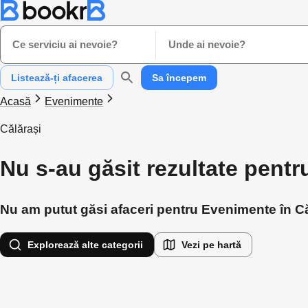
Ce serviciu ai nevoie?
Unde ai nevoie?
Listează-ți afacerea
Sa începem
Acasă
Evenimente
Călărași
Nu s-au găsit rezultate pentr
Nu am putut găsi afaceri pentru Evenimente în Căl
Explorează alte categorii
Vezi pe hartă