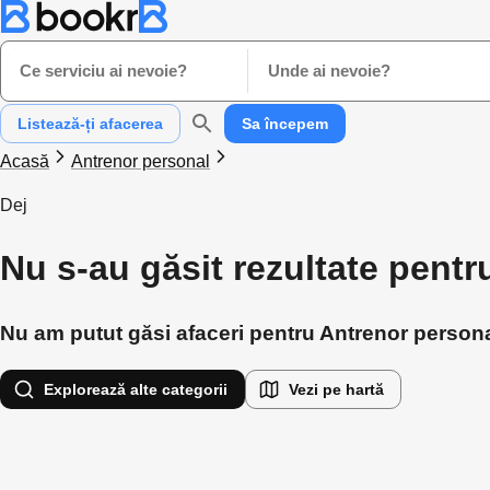
Ce serviciu ai nevoie?
Unde ai nevoie?
Listează-ți afacerea
Sa începem
Acasă
Antrenor personal
Dej
Nu s-au găsit rezultate pentr
Nu am putut găsi afaceri pentru Antrenor personal 
Explorează alte categorii
Vezi pe hartă