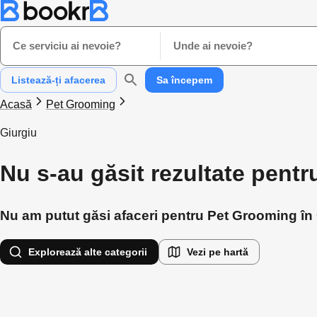
Ce serviciu ai nevoie?
Unde ai nevoie?
Listează-ți afacerea
Sa începem
Acasă
Pet Grooming
Giurgiu
Nu s-au găsit rezultate pent
Nu am putut găsi afaceri pentru Pet Grooming în G
Explorează alte categorii
Vezi pe hartă