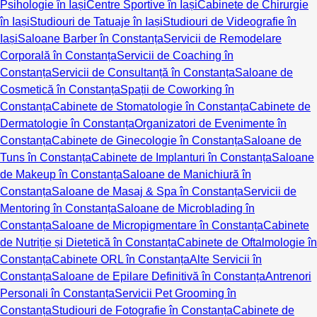
Psihologie în Iași
Centre Sportive în Iași
Cabinete de Chirurgie
în Iași
Studiouri de Tatuaje în Iași
Studiouri de Videografie în
Iași
Saloane Barber în Constanța
Servicii de Remodelare
Corporală în Constanța
Servicii de Coaching în
Constanța
Servicii de Consultanță în Constanța
Saloane de
Cosmetică în Constanța
Spații de Coworking în
Constanța
Cabinete de Stomatologie în Constanța
Cabinete de
Dermatologie în Constanța
Organizatori de Evenimente în
Constanța
Cabinete de Ginecologie în Constanța
Saloane de
Tuns în Constanța
Cabinete de Implanturi în Constanța
Saloane
de Makeup în Constanța
Saloane de Manichiură în
Constanța
Saloane de Masaj & Spa în Constanța
Servicii de
Mentoring în Constanța
Saloane de Microblading în
Constanța
Saloane de Micropigmentare în Constanța
Cabinete
de Nutriție și Dietetică în Constanța
Cabinete de Oftalmologie în
Constanța
Cabinete ORL în Constanța
Alte Servicii în
Constanța
Saloane de Epilare Definitivă în Constanța
Antrenori
Personali în Constanța
Servicii Pet Grooming în
Constanța
Studiouri de Fotografie în Constanța
Cabinete de