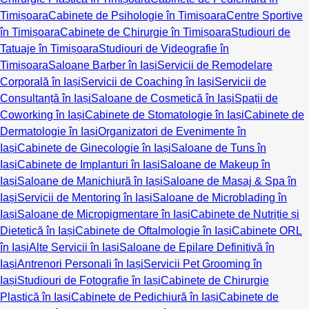
Timișoara
Cabinete de Psihologie în Timișoara
Centre Sportive
în Timișoara
Cabinete de Chirurgie în Timișoara
Studiouri de
Tatuaje în Timișoara
Studiouri de Videografie în
Timișoara
Saloane Barber în Iași
Servicii de Remodelare
Corporală în Iași
Servicii de Coaching în Iași
Servicii de
Consultanță în Iași
Saloane de Cosmetică în Iași
Spații de
Coworking în Iași
Cabinete de Stomatologie în Iași
Cabinete de
Dermatologie în Iași
Organizatori de Evenimente în
Iași
Cabinete de Ginecologie în Iași
Saloane de Tuns în
Iași
Cabinete de Implanturi în Iași
Saloane de Makeup în
Iași
Saloane de Manichiură în Iași
Saloane de Masaj & Spa în
Iași
Servicii de Mentoring în Iași
Saloane de Microblading în
Iași
Saloane de Micropigmentare în Iași
Cabinete de Nutriție și
Dietetică în Iași
Cabinete de Oftalmologie în Iași
Cabinete ORL
în Iași
Alte Servicii în Iași
Saloane de Epilare Definitivă în
Iași
Antrenori Personali în Iași
Servicii Pet Grooming în
Iași
Studiouri de Fotografie în Iași
Cabinete de Chirurgie
Plastică în Iași
Cabinete de Pedichiură în Iași
Cabinete de