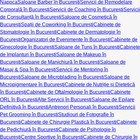
Napoca
Saloane Barber în București
Servicii de Remodelare
Corporală în București
Servicii de Coaching în București
Servicii
de Consultanță în București
Saloane de Cosmetică în
București
Spații de Coworking în București
Cabinete de
Stomatologie în București
Cabinete de Dermatologie în
București
Organizatori de Evenimente în București
Cabinete de
Ginecologie în București
Saloane de Tuns în București
Cabinete
de Implanturi în București
Saloane de Makeup în
București
Saloane de Manichiură în București
Saloane de
Masaj & Spa în București
Servicii de Mentoring în
București
Saloane de Microblading în București
Saloane de
Micropigmentare în București
Cabinete de Nutriție și Dietetică
în București
Cabinete de Oftalmologie în București
Cabinete
ORL în București
Alte Servicii în București
Saloane de Epilare
Definitivă în București
Antrenori Personali în București
Servicii
Pet Grooming în București
Studiouri de Fotografie în
București
Cabinete de Chirurgie Plastică în București
Cabinete
de Pedichiură în București
Cabinete de Psihologie în
București
Centre Sportive în București
Cabinete de Chirurgie în