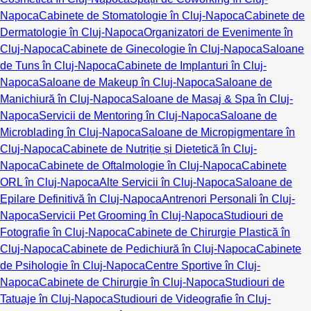
Napoca
Cabinete de Stomatologie în Cluj-Napoca
Cabinete de
Dermatologie în Cluj-Napoca
Organizatori de Evenimente în
Cluj-Napoca
Cabinete de Ginecologie în Cluj-Napoca
Saloane
de Tuns în Cluj-Napoca
Cabinete de Implanturi în Cluj-
Napoca
Saloane de Makeup în Cluj-Napoca
Saloane de
Manichiură în Cluj-Napoca
Saloane de Masaj & Spa în Cluj-
Napoca
Servicii de Mentoring în Cluj-Napoca
Saloane de
Microblading în Cluj-Napoca
Saloane de Micropigmentare în
Cluj-Napoca
Cabinete de Nutriție și Dietetică în Cluj-
Napoca
Cabinete de Oftalmologie în Cluj-Napoca
Cabinete
ORL în Cluj-Napoca
Alte Servicii în Cluj-Napoca
Saloane de
Epilare Definitivă în Cluj-Napoca
Antrenori Personali în Cluj-
Napoca
Servicii Pet Grooming în Cluj-Napoca
Studiouri de
Fotografie în Cluj-Napoca
Cabinete de Chirurgie Plastică în
Cluj-Napoca
Cabinete de Pedichiură în Cluj-Napoca
Cabinete
de Psihologie în Cluj-Napoca
Centre Sportive în Cluj-
Napoca
Cabinete de Chirurgie în Cluj-Napoca
Studiouri de
Tatuaje în Cluj-Napoca
Studiouri de Videografie în Cluj-