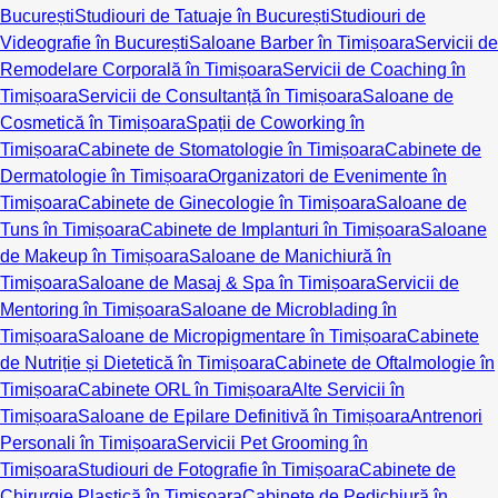
București
Studiouri de Tatuaje în București
Studiouri de
Videografie în București
Saloane Barber în Timișoara
Servicii de
Remodelare Corporală în Timișoara
Servicii de Coaching în
Timișoara
Servicii de Consultanță în Timișoara
Saloane de
Cosmetică în Timișoara
Spații de Coworking în
Timișoara
Cabinete de Stomatologie în Timișoara
Cabinete de
Dermatologie în Timișoara
Organizatori de Evenimente în
Timișoara
Cabinete de Ginecologie în Timișoara
Saloane de
Tuns în Timișoara
Cabinete de Implanturi în Timișoara
Saloane
de Makeup în Timișoara
Saloane de Manichiură în
Timișoara
Saloane de Masaj & Spa în Timișoara
Servicii de
Mentoring în Timișoara
Saloane de Microblading în
Timișoara
Saloane de Micropigmentare în Timișoara
Cabinete
de Nutriție și Dietetică în Timișoara
Cabinete de Oftalmologie în
Timișoara
Cabinete ORL în Timișoara
Alte Servicii în
Timișoara
Saloane de Epilare Definitivă în Timișoara
Antrenori
Personali în Timișoara
Servicii Pet Grooming în
Timișoara
Studiouri de Fotografie în Timișoara
Cabinete de
Chirurgie Plastică în Timișoara
Cabinete de Pedichiură în