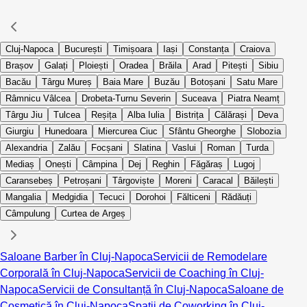
Cluj-Napoca
București
Timișoara
Iași
Constanța
Craiova
Brașov
Galați
Ploiești
Oradea
Brăila
Arad
Pitești
Sibiu
Bacău
Târgu Mureș
Baia Mare
Buzău
Botoșani
Satu Mare
Râmnicu Vâlcea
Drobeta-Turnu Severin
Suceava
Piatra Neamț
Târgu Jiu
Tulcea
Reșița
Alba Iulia
Bistrița
Călărași
Deva
Giurgiu
Hunedoara
Miercurea Ciuc
Sfântu Gheorghe
Slobozia
Alexandria
Zalău
Focșani
Slatina
Vaslui
Roman
Turda
Mediaș
Onești
Câmpina
Dej
Reghin
Făgăraș
Lugoj
Caransebeș
Petroșani
Târgoviște
Moreni
Caracal
Băilești
Mangalia
Medgidia
Tecuci
Dorohoi
Fălticeni
Rădăuți
Câmpulung
Curtea de Argeș
Saloane Barber în Cluj-Napoca
Servicii de Remodelare
Corporală în Cluj-Napoca
Servicii de Coaching în Cluj-
Napoca
Servicii de Consultanță în Cluj-Napoca
Saloane de
Cosmetică în Cluj-Napoca
Spații de Coworking în Cluj-