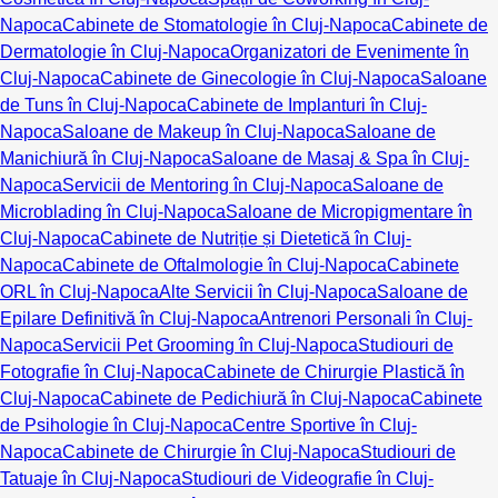
Napoca
Cabinete de Stomatologie în Cluj-Napoca
Cabinete de
Dermatologie în Cluj-Napoca
Organizatori de Evenimente în
Cluj-Napoca
Cabinete de Ginecologie în Cluj-Napoca
Saloane
de Tuns în Cluj-Napoca
Cabinete de Implanturi în Cluj-
Napoca
Saloane de Makeup în Cluj-Napoca
Saloane de
Manichiură în Cluj-Napoca
Saloane de Masaj & Spa în Cluj-
Napoca
Servicii de Mentoring în Cluj-Napoca
Saloane de
Microblading în Cluj-Napoca
Saloane de Micropigmentare în
Cluj-Napoca
Cabinete de Nutriție și Dietetică în Cluj-
Napoca
Cabinete de Oftalmologie în Cluj-Napoca
Cabinete
ORL în Cluj-Napoca
Alte Servicii în Cluj-Napoca
Saloane de
Epilare Definitivă în Cluj-Napoca
Antrenori Personali în Cluj-
Napoca
Servicii Pet Grooming în Cluj-Napoca
Studiouri de
Fotografie în Cluj-Napoca
Cabinete de Chirurgie Plastică în
Cluj-Napoca
Cabinete de Pedichiură în Cluj-Napoca
Cabinete
de Psihologie în Cluj-Napoca
Centre Sportive în Cluj-
Napoca
Cabinete de Chirurgie în Cluj-Napoca
Studiouri de
Tatuaje în Cluj-Napoca
Studiouri de Videografie în Cluj-