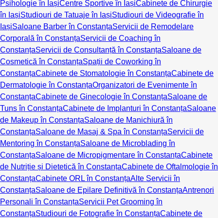
Psihologie în Iași
Centre Sportive în Iași
Cabinete de Chirurgie
în Iași
Studiouri de Tatuaje în Iași
Studiouri de Videografie în
Iași
Saloane Barber în Constanța
Servicii de Remodelare
Corporală în Constanța
Servicii de Coaching în
Constanța
Servicii de Consultanță în Constanța
Saloane de
Cosmetică în Constanța
Spații de Coworking în
Constanța
Cabinete de Stomatologie în Constanța
Cabinete de
Dermatologie în Constanța
Organizatori de Evenimente în
Constanța
Cabinete de Ginecologie în Constanța
Saloane de
Tuns în Constanța
Cabinete de Implanturi în Constanța
Saloane
de Makeup în Constanța
Saloane de Manichiură în
Constanța
Saloane de Masaj & Spa în Constanța
Servicii de
Mentoring în Constanța
Saloane de Microblading în
Constanța
Saloane de Micropigmentare în Constanța
Cabinete
de Nutriție și Dietetică în Constanța
Cabinete de Oftalmologie în
Constanța
Cabinete ORL în Constanța
Alte Servicii în
Constanța
Saloane de Epilare Definitivă în Constanța
Antrenori
Personali în Constanța
Servicii Pet Grooming în
Constanța
Studiouri de Fotografie în Constanța
Cabinete de