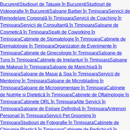
București
Studiouri de Tatuaje în București
Studiouri de
Videografie în București
Saloane Barber în Timișoara
Servicii de
Remodelare Corporală în Timișoara
Servicii de Coaching în
Timișoara
Servicii de Consultanță în Timișoara
Saloane de
Cosmetică în Timișoara
Spații de Coworking în
Timișoara
Cabinete de Stomatologie în Timișoara
Cabinete de
Dermatologie în Timișoara
Organizatori de Evenimente în
Timișoara
Cabinete de Ginecologie în Timișoara
Saloane de
Tuns în Timișoara
Cabinete de Implanturi în Timișoara
Saloane
de Makeup în Timișoara
Saloane de Manichiură în
Timișoara
Saloane de Masaj & Spa în Timișoara
Servicii de
Mentoring în Timișoara
Saloane de Microblading în
Timișoara
Saloane de Micropigmentare în Timișoara
Cabinete
de Nutriție și Dietetică în Timișoara
Cabinete de Oftalmologie în
Timișoara
Cabinete ORL în Timișoara
Alte Servicii în
Timișoara
Saloane de Epilare Definitivă în Timișoara
Antrenori
Personali în Timișoara
Servicii Pet Grooming în
Timișoara
Studiouri de Fotografie în Timișoara
Cabinete de
Chirurgie Plastică în Timișoara
Cabinete de Pedichiură în