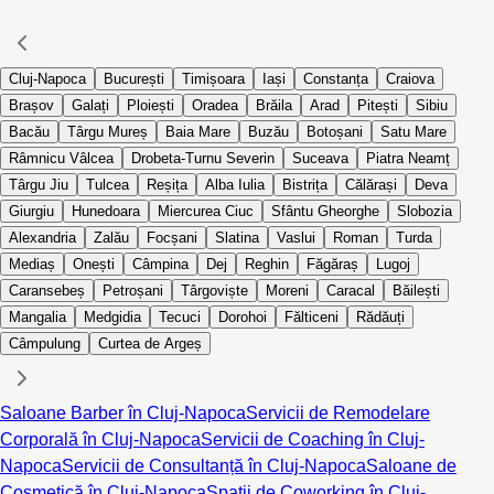
Cluj-Napoca
București
Timișoara
Iași
Constanța
Craiova
Brașov
Galați
Ploiești
Oradea
Brăila
Arad
Pitești
Sibiu
Bacău
Târgu Mureș
Baia Mare
Buzău
Botoșani
Satu Mare
Râmnicu Vâlcea
Drobeta-Turnu Severin
Suceava
Piatra Neamț
Târgu Jiu
Tulcea
Reșița
Alba Iulia
Bistrița
Călărași
Deva
Giurgiu
Hunedoara
Miercurea Ciuc
Sfântu Gheorghe
Slobozia
Alexandria
Zalău
Focșani
Slatina
Vaslui
Roman
Turda
Mediaș
Onești
Câmpina
Dej
Reghin
Făgăraș
Lugoj
Caransebeș
Petroșani
Târgoviște
Moreni
Caracal
Băilești
Mangalia
Medgidia
Tecuci
Dorohoi
Fălticeni
Rădăuți
Câmpulung
Curtea de Argeș
Saloane Barber în Cluj-Napoca
Servicii de Remodelare
Corporală în Cluj-Napoca
Servicii de Coaching în Cluj-
Napoca
Servicii de Consultanță în Cluj-Napoca
Saloane de
Cosmetică în Cluj-Napoca
Spații de Coworking în Cluj-