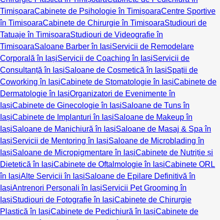
Timișoara
Cabinete de Psihologie în Timișoara
Centre Sportive
în Timișoara
Cabinete de Chirurgie în Timișoara
Studiouri de
Tatuaje în Timișoara
Studiouri de Videografie în
Timișoara
Saloane Barber în Iași
Servicii de Remodelare
Corporală în Iași
Servicii de Coaching în Iași
Servicii de
Consultanță în Iași
Saloane de Cosmetică în Iași
Spații de
Coworking în Iași
Cabinete de Stomatologie în Iași
Cabinete de
Dermatologie în Iași
Organizatori de Evenimente în
Iași
Cabinete de Ginecologie în Iași
Saloane de Tuns în
Iași
Cabinete de Implanturi în Iași
Saloane de Makeup în
Iași
Saloane de Manichiură în Iași
Saloane de Masaj & Spa în
Iași
Servicii de Mentoring în Iași
Saloane de Microblading în
Iași
Saloane de Micropigmentare în Iași
Cabinete de Nutriție și
Dietetică în Iași
Cabinete de Oftalmologie în Iași
Cabinete ORL
în Iași
Alte Servicii în Iași
Saloane de Epilare Definitivă în
Iași
Antrenori Personali în Iași
Servicii Pet Grooming în
Iași
Studiouri de Fotografie în Iași
Cabinete de Chirurgie
Plastică în Iași
Cabinete de Pedichiură în Iași
Cabinete de