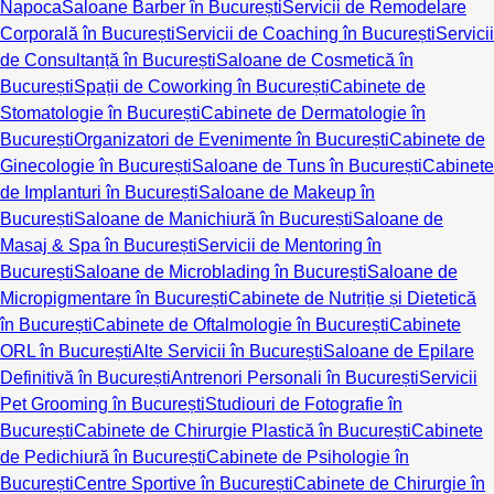
Napoca
Saloane Barber în București
Servicii de Remodelare
Corporală în București
Servicii de Coaching în București
Servicii
de Consultanță în București
Saloane de Cosmetică în
București
Spații de Coworking în București
Cabinete de
Stomatologie în București
Cabinete de Dermatologie în
București
Organizatori de Evenimente în București
Cabinete de
Ginecologie în București
Saloane de Tuns în București
Cabinete
de Implanturi în București
Saloane de Makeup în
București
Saloane de Manichiură în București
Saloane de
Masaj & Spa în București
Servicii de Mentoring în
București
Saloane de Microblading în București
Saloane de
Micropigmentare în București
Cabinete de Nutriție și Dietetică
în București
Cabinete de Oftalmologie în București
Cabinete
ORL în București
Alte Servicii în București
Saloane de Epilare
Definitivă în București
Antrenori Personali în București
Servicii
Pet Grooming în București
Studiouri de Fotografie în
București
Cabinete de Chirurgie Plastică în București
Cabinete
de Pedichiură în București
Cabinete de Psihologie în
București
Centre Sportive în București
Cabinete de Chirurgie în