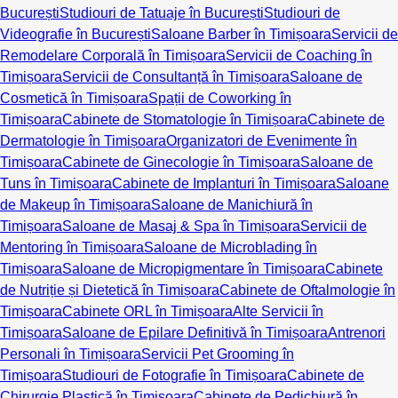
București
Studiouri de Tatuaje în București
Studiouri de
Videografie în București
Saloane Barber în Timișoara
Servicii de
Remodelare Corporală în Timișoara
Servicii de Coaching în
Timișoara
Servicii de Consultanță în Timișoara
Saloane de
Cosmetică în Timișoara
Spații de Coworking în
Timișoara
Cabinete de Stomatologie în Timișoara
Cabinete de
Dermatologie în Timișoara
Organizatori de Evenimente în
Timișoara
Cabinete de Ginecologie în Timișoara
Saloane de
Tuns în Timișoara
Cabinete de Implanturi în Timișoara
Saloane
de Makeup în Timișoara
Saloane de Manichiură în
Timișoara
Saloane de Masaj & Spa în Timișoara
Servicii de
Mentoring în Timișoara
Saloane de Microblading în
Timișoara
Saloane de Micropigmentare în Timișoara
Cabinete
de Nutriție și Dietetică în Timișoara
Cabinete de Oftalmologie în
Timișoara
Cabinete ORL în Timișoara
Alte Servicii în
Timișoara
Saloane de Epilare Definitivă în Timișoara
Antrenori
Personali în Timișoara
Servicii Pet Grooming în
Timișoara
Studiouri de Fotografie în Timișoara
Cabinete de
Chirurgie Plastică în Timișoara
Cabinete de Pedichiură în