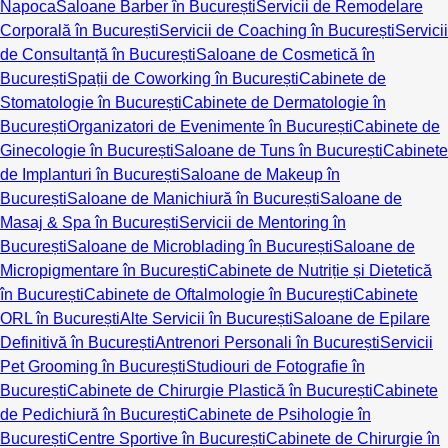
Napoca
Saloane Barber în București
Servicii de Remodelare
Corporală în București
Servicii de Coaching în București
Servicii
de Consultanță în București
Saloane de Cosmetică în
București
Spații de Coworking în București
Cabinete de
Stomatologie în București
Cabinete de Dermatologie în
București
Organizatori de Evenimente în București
Cabinete de
Ginecologie în București
Saloane de Tuns în București
Cabinete
de Implanturi în București
Saloane de Makeup în
București
Saloane de Manichiură în București
Saloane de
Masaj & Spa în București
Servicii de Mentoring în
București
Saloane de Microblading în București
Saloane de
Micropigmentare în București
Cabinete de Nutriție și Dietetică
în București
Cabinete de Oftalmologie în București
Cabinete
ORL în București
Alte Servicii în București
Saloane de Epilare
Definitivă în București
Antrenori Personali în București
Servicii
Pet Grooming în București
Studiouri de Fotografie în
București
Cabinete de Chirurgie Plastică în București
Cabinete
de Pedichiură în București
Cabinete de Psihologie în
București
Centre Sportive în București
Cabinete de Chirurgie în