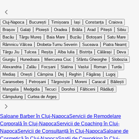
Cluj-Napoca
București
Timișoara
Iași
Constanța
Craiova
Brașov
Galați
Ploiești
Oradea
Brăila
Arad
Pitești
Sibiu
Bacău
Târgu Mureș
Baia Mare
Buzău
Botoșani
Satu Mare
Râmnicu Vâlcea
Drobeta-Turnu Severin
Suceava
Piatra Neamț
Târgu Jiu
Tulcea
Reșița
Alba Iulia
Bistrița
Călărași
Deva
Giurgiu
Hunedoara
Miercurea Ciuc
Sfântu Gheorghe
Slobozia
Alexandria
Zalău
Focșani
Slatina
Vaslui
Roman
Turda
Mediaș
Onești
Câmpina
Dej
Reghin
Făgăraș
Lugoj
Caransebeș
Petroșani
Târgoviște
Moreni
Caracal
Băilești
Mangalia
Medgidia
Tecuci
Dorohoi
Fălticeni
Rădăuți
Câmpulung
Curtea de Argeș
Saloane Barber în Cluj-Napoca
Servicii de Remodelare
Corporală în Cluj-Napoca
Servicii de Coaching în Cluj-
Napoca
Servicii de Consultanță în Cluj-Napoca
Saloane de
Cosmetică în Cluj-Napoca
Spații de Coworking în Cluj-