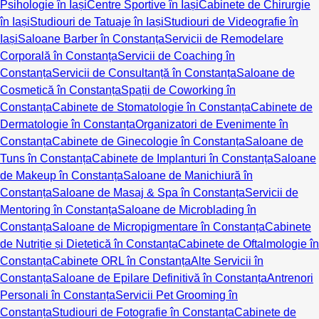
Psihologie în Iași
Centre Sportive în Iași
Cabinete de Chirurgie
în Iași
Studiouri de Tatuaje în Iași
Studiouri de Videografie în
Iași
Saloane Barber în Constanța
Servicii de Remodelare
Corporală în Constanța
Servicii de Coaching în
Constanța
Servicii de Consultanță în Constanța
Saloane de
Cosmetică în Constanța
Spații de Coworking în
Constanța
Cabinete de Stomatologie în Constanța
Cabinete de
Dermatologie în Constanța
Organizatori de Evenimente în
Constanța
Cabinete de Ginecologie în Constanța
Saloane de
Tuns în Constanța
Cabinete de Implanturi în Constanța
Saloane
de Makeup în Constanța
Saloane de Manichiură în
Constanța
Saloane de Masaj & Spa în Constanța
Servicii de
Mentoring în Constanța
Saloane de Microblading în
Constanța
Saloane de Micropigmentare în Constanța
Cabinete
de Nutriție și Dietetică în Constanța
Cabinete de Oftalmologie în
Constanța
Cabinete ORL în Constanța
Alte Servicii în
Constanța
Saloane de Epilare Definitivă în Constanța
Antrenori
Personali în Constanța
Servicii Pet Grooming în
Constanța
Studiouri de Fotografie în Constanța
Cabinete de