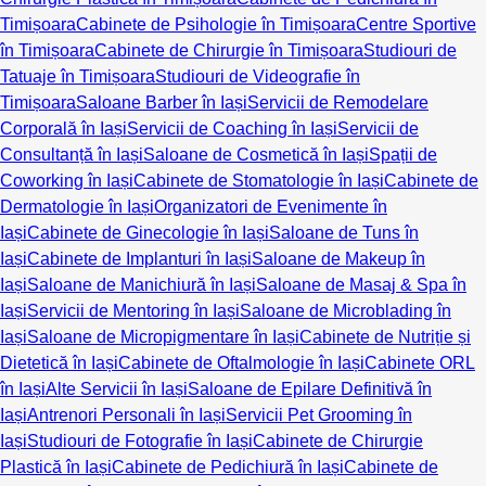
Timișoara
Cabinete de Psihologie în Timișoara
Centre Sportive
în Timișoara
Cabinete de Chirurgie în Timișoara
Studiouri de
Tatuaje în Timișoara
Studiouri de Videografie în
Timișoara
Saloane Barber în Iași
Servicii de Remodelare
Corporală în Iași
Servicii de Coaching în Iași
Servicii de
Consultanță în Iași
Saloane de Cosmetică în Iași
Spații de
Coworking în Iași
Cabinete de Stomatologie în Iași
Cabinete de
Dermatologie în Iași
Organizatori de Evenimente în
Iași
Cabinete de Ginecologie în Iași
Saloane de Tuns în
Iași
Cabinete de Implanturi în Iași
Saloane de Makeup în
Iași
Saloane de Manichiură în Iași
Saloane de Masaj & Spa în
Iași
Servicii de Mentoring în Iași
Saloane de Microblading în
Iași
Saloane de Micropigmentare în Iași
Cabinete de Nutriție și
Dietetică în Iași
Cabinete de Oftalmologie în Iași
Cabinete ORL
în Iași
Alte Servicii în Iași
Saloane de Epilare Definitivă în
Iași
Antrenori Personali în Iași
Servicii Pet Grooming în
Iași
Studiouri de Fotografie în Iași
Cabinete de Chirurgie
Plastică în Iași
Cabinete de Pedichiură în Iași
Cabinete de