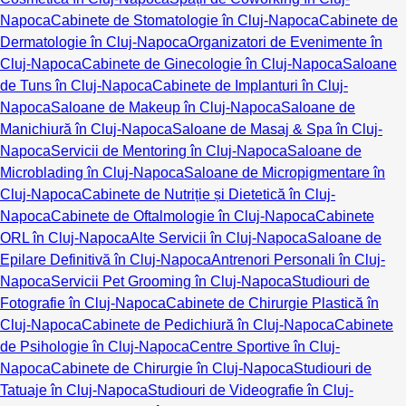
Napoca
Cabinete de Stomatologie în Cluj-Napoca
Cabinete de
Dermatologie în Cluj-Napoca
Organizatori de Evenimente în
Cluj-Napoca
Cabinete de Ginecologie în Cluj-Napoca
Saloane
de Tuns în Cluj-Napoca
Cabinete de Implanturi în Cluj-
Napoca
Saloane de Makeup în Cluj-Napoca
Saloane de
Manichiură în Cluj-Napoca
Saloane de Masaj & Spa în Cluj-
Napoca
Servicii de Mentoring în Cluj-Napoca
Saloane de
Microblading în Cluj-Napoca
Saloane de Micropigmentare în
Cluj-Napoca
Cabinete de Nutriție și Dietetică în Cluj-
Napoca
Cabinete de Oftalmologie în Cluj-Napoca
Cabinete
ORL în Cluj-Napoca
Alte Servicii în Cluj-Napoca
Saloane de
Epilare Definitivă în Cluj-Napoca
Antrenori Personali în Cluj-
Napoca
Servicii Pet Grooming în Cluj-Napoca
Studiouri de
Fotografie în Cluj-Napoca
Cabinete de Chirurgie Plastică în
Cluj-Napoca
Cabinete de Pedichiură în Cluj-Napoca
Cabinete
de Psihologie în Cluj-Napoca
Centre Sportive în Cluj-
Napoca
Cabinete de Chirurgie în Cluj-Napoca
Studiouri de
Tatuaje în Cluj-Napoca
Studiouri de Videografie în Cluj-