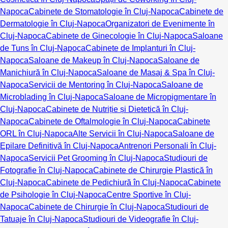
Napoca
Cabinete de Stomatologie în Cluj-Napoca
Cabinete de
Dermatologie în Cluj-Napoca
Organizatori de Evenimente în
Cluj-Napoca
Cabinete de Ginecologie în Cluj-Napoca
Saloane
de Tuns în Cluj-Napoca
Cabinete de Implanturi în Cluj-
Napoca
Saloane de Makeup în Cluj-Napoca
Saloane de
Manichiură în Cluj-Napoca
Saloane de Masaj & Spa în Cluj-
Napoca
Servicii de Mentoring în Cluj-Napoca
Saloane de
Microblading în Cluj-Napoca
Saloane de Micropigmentare în
Cluj-Napoca
Cabinete de Nutriție și Dietetică în Cluj-
Napoca
Cabinete de Oftalmologie în Cluj-Napoca
Cabinete
ORL în Cluj-Napoca
Alte Servicii în Cluj-Napoca
Saloane de
Epilare Definitivă în Cluj-Napoca
Antrenori Personali în Cluj-
Napoca
Servicii Pet Grooming în Cluj-Napoca
Studiouri de
Fotografie în Cluj-Napoca
Cabinete de Chirurgie Plastică în
Cluj-Napoca
Cabinete de Pedichiură în Cluj-Napoca
Cabinete
de Psihologie în Cluj-Napoca
Centre Sportive în Cluj-
Napoca
Cabinete de Chirurgie în Cluj-Napoca
Studiouri de
Tatuaje în Cluj-Napoca
Studiouri de Videografie în Cluj-