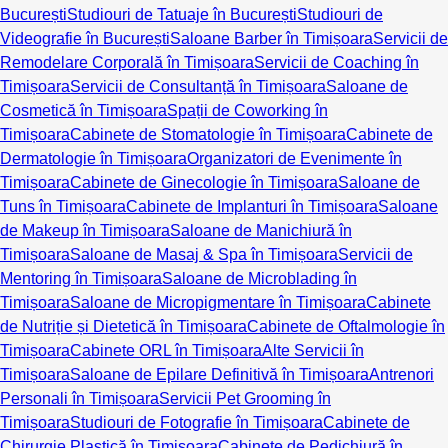
București
Studiouri de Tatuaje în București
Studiouri de
Videografie în București
Saloane Barber în Timișoara
Servicii de
Remodelare Corporală în Timișoara
Servicii de Coaching în
Timișoara
Servicii de Consultanță în Timișoara
Saloane de
Cosmetică în Timișoara
Spații de Coworking în
Timișoara
Cabinete de Stomatologie în Timișoara
Cabinete de
Dermatologie în Timișoara
Organizatori de Evenimente în
Timișoara
Cabinete de Ginecologie în Timișoara
Saloane de
Tuns în Timișoara
Cabinete de Implanturi în Timișoara
Saloane
de Makeup în Timișoara
Saloane de Manichiură în
Timișoara
Saloane de Masaj & Spa în Timișoara
Servicii de
Mentoring în Timișoara
Saloane de Microblading în
Timișoara
Saloane de Micropigmentare în Timișoara
Cabinete
de Nutriție și Dietetică în Timișoara
Cabinete de Oftalmologie în
Timișoara
Cabinete ORL în Timișoara
Alte Servicii în
Timișoara
Saloane de Epilare Definitivă în Timișoara
Antrenori
Personali în Timișoara
Servicii Pet Grooming în
Timișoara
Studiouri de Fotografie în Timișoara
Cabinete de
Chirurgie Plastică în Timișoara
Cabinete de Pedichiură în