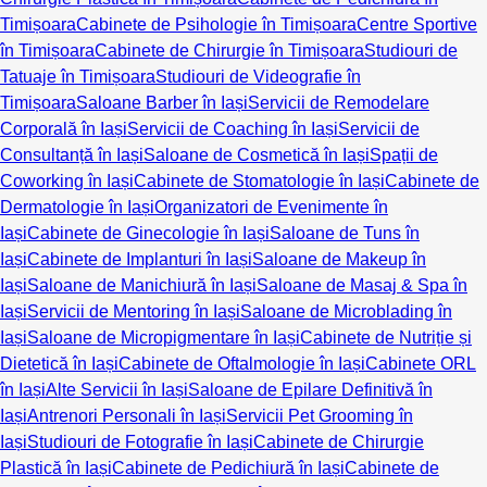
Timișoara
Cabinete de Psihologie în Timișoara
Centre Sportive
în Timișoara
Cabinete de Chirurgie în Timișoara
Studiouri de
Tatuaje în Timișoara
Studiouri de Videografie în
Timișoara
Saloane Barber în Iași
Servicii de Remodelare
Corporală în Iași
Servicii de Coaching în Iași
Servicii de
Consultanță în Iași
Saloane de Cosmetică în Iași
Spații de
Coworking în Iași
Cabinete de Stomatologie în Iași
Cabinete de
Dermatologie în Iași
Organizatori de Evenimente în
Iași
Cabinete de Ginecologie în Iași
Saloane de Tuns în
Iași
Cabinete de Implanturi în Iași
Saloane de Makeup în
Iași
Saloane de Manichiură în Iași
Saloane de Masaj & Spa în
Iași
Servicii de Mentoring în Iași
Saloane de Microblading în
Iași
Saloane de Micropigmentare în Iași
Cabinete de Nutriție și
Dietetică în Iași
Cabinete de Oftalmologie în Iași
Cabinete ORL
în Iași
Alte Servicii în Iași
Saloane de Epilare Definitivă în
Iași
Antrenori Personali în Iași
Servicii Pet Grooming în
Iași
Studiouri de Fotografie în Iași
Cabinete de Chirurgie
Plastică în Iași
Cabinete de Pedichiură în Iași
Cabinete de