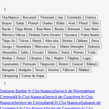
Cluj-Napoca
București
Timișoara
Iași
Constanța
Craiova
Brașov
Galați
Ploiești
Oradea
Brăila
Arad
Pitești
Sibiu
Bacău
Târgu Mureș
Baia Mare
Buzău
Botoșani
Satu Mare
Râmnicu Vâlcea
Drobeta-Turnu Severin
Suceava
Piatra Neamț
Târgu Jiu
Tulcea
Reșița
Alba Iulia
Bistrița
Călărași
Deva
Giurgiu
Hunedoara
Miercurea Ciuc
Sfântu Gheorghe
Slobozia
Alexandria
Zalău
Focșani
Slatina
Vaslui
Roman
Turda
Mediaș
Onești
Câmpina
Dej
Reghin
Făgăraș
Lugoj
Caransebeș
Petroșani
Târgoviște
Moreni
Caracal
Băilești
Mangalia
Medgidia
Tecuci
Dorohoi
Fălticeni
Rădăuți
Câmpulung
Curtea de Argeș
Saloane Barber în Cluj-Napoca
Servicii de Remodelare
Corporală în Cluj-Napoca
Servicii de Coaching în Cluj-
Napoca
Servicii de Consultanță în Cluj-Napoca
Saloane de
Cosmetică în Cluj-Napoca
Spații de Coworking în Cluj-