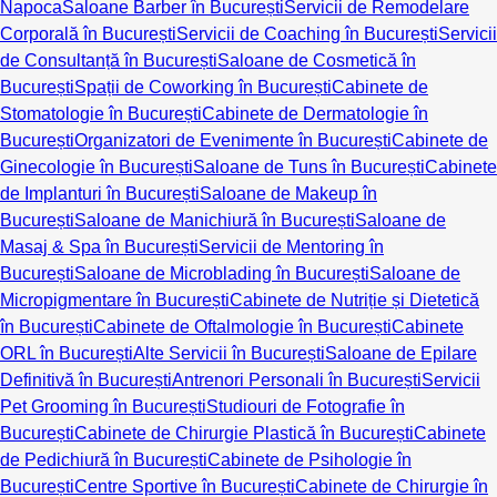
Napoca
Saloane Barber în București
Servicii de Remodelare
Corporală în București
Servicii de Coaching în București
Servicii
de Consultanță în București
Saloane de Cosmetică în
București
Spații de Coworking în București
Cabinete de
Stomatologie în București
Cabinete de Dermatologie în
București
Organizatori de Evenimente în București
Cabinete de
Ginecologie în București
Saloane de Tuns în București
Cabinete
de Implanturi în București
Saloane de Makeup în
București
Saloane de Manichiură în București
Saloane de
Masaj & Spa în București
Servicii de Mentoring în
București
Saloane de Microblading în București
Saloane de
Micropigmentare în București
Cabinete de Nutriție și Dietetică
în București
Cabinete de Oftalmologie în București
Cabinete
ORL în București
Alte Servicii în București
Saloane de Epilare
Definitivă în București
Antrenori Personali în București
Servicii
Pet Grooming în București
Studiouri de Fotografie în
București
Cabinete de Chirurgie Plastică în București
Cabinete
de Pedichiură în București
Cabinete de Psihologie în
București
Centre Sportive în București
Cabinete de Chirurgie în