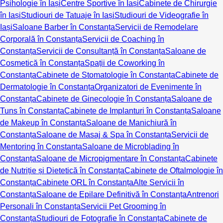
Psihologie în Iași
Centre Sportive în Iași
Cabinete de Chirurgie
în Iași
Studiouri de Tatuaje în Iași
Studiouri de Videografie în
Iași
Saloane Barber în Constanța
Servicii de Remodelare
Corporală în Constanța
Servicii de Coaching în
Constanța
Servicii de Consultanță în Constanța
Saloane de
Cosmetică în Constanța
Spații de Coworking în
Constanța
Cabinete de Stomatologie în Constanța
Cabinete de
Dermatologie în Constanța
Organizatori de Evenimente în
Constanța
Cabinete de Ginecologie în Constanța
Saloane de
Tuns în Constanța
Cabinete de Implanturi în Constanța
Saloane
de Makeup în Constanța
Saloane de Manichiură în
Constanța
Saloane de Masaj & Spa în Constanța
Servicii de
Mentoring în Constanța
Saloane de Microblading în
Constanța
Saloane de Micropigmentare în Constanța
Cabinete
de Nutriție și Dietetică în Constanța
Cabinete de Oftalmologie în
Constanța
Cabinete ORL în Constanța
Alte Servicii în
Constanța
Saloane de Epilare Definitivă în Constanța
Antrenori
Personali în Constanța
Servicii Pet Grooming în
Constanța
Studiouri de Fotografie în Constanța
Cabinete de