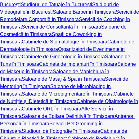
București
Studiouri de Tatuaje în București
Studiouri de
Videografie în București
Saloane Barber în Timișoara
Servicii de
Remodelare Corporală în Timișoara
Servicii de Coaching în
Timișoara
Servicii de Consultanță în Timișoara
Saloane de
Cosmetică în Timișoara
Spații de Coworking în
Timișoara
Cabinete de Stomatologie în Timișoara
Cabinete de
Dermatologie în Timișoara
Organizatori de Evenimente în
Timișoara
Cabinete de Ginecologie în Timișoara
Saloane de
Tuns în Timișoara
Cabinete de Implanturi în Timișoara
Saloane
de Makeup în Timișoara
Saloane de Manichiură în
Timișoara
Saloane de Masaj & Spa în Timișoara
Servicii de
Mentoring în Timișoara
Saloane de Microblading în
Timișoara
Saloane de Micropigmentare în Timișoara
Cabinete
de Nutriție și Dietetică în Timișoara
Cabinete de Oftalmologie în
Timișoara
Cabinete ORL în Timișoara
Alte Servicii în
Timișoara
Saloane de Epilare Definitivă în Timișoara
Antrenori
Personali în Timișoara
Servicii Pet Grooming în
Timișoara
Studiouri de Fotografie în Timișoara
Cabinete de
Chirurgie Plastică în Timișoara
Cabinete de Pedichiură în