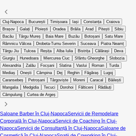
Cluj-Napoca
București
Timișoara
Iași
Constanța
Craiova
Brașov
Galați
Ploiești
Oradea
Brăila
Arad
Pitești
Sibiu
Bacău
Târgu Mureș
Baia Mare
Buzău
Botoșani
Satu Mare
Râmnicu Vâlcea
Drobeta-Turnu Severin
Suceava
Piatra Neamț
Târgu Jiu
Tulcea
Reșița
Alba Iulia
Bistrița
Călărași
Deva
Giurgiu
Hunedoara
Miercurea Ciuc
Sfântu Gheorghe
Slobozia
Alexandria
Zalău
Focșani
Slatina
Vaslui
Roman
Turda
Mediaș
Onești
Câmpina
Dej
Reghin
Făgăraș
Lugoj
Caransebeș
Petroșani
Târgoviște
Moreni
Caracal
Băilești
Mangalia
Medgidia
Tecuci
Dorohoi
Fălticeni
Rădăuți
Câmpulung
Curtea de Argeș
Saloane Barber în Cluj-Napoca
Servicii de Remodelare
Corporală în Cluj-Napoca
Servicii de Coaching în Cluj-
Napoca
Servicii de Consultanță în Cluj-Napoca
Saloane de
Cosmetică în Cluj-Napoca
Spații de Coworking în Cluj-