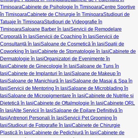
Timișoara
Cabinete de Psihologie în Timișoara
Centre Sportive
în Timișoara
Cabinete de Chirurgie în Timișoara
Studiouri de
Tatuaje în Timișoara
Studiouri de Videografie în
Timișoara
Saloane Barber în Iași
Servicii de Remodelare
Corporală în Iași
Servicii de Coaching în Iași
Servicii de
Consultanță în Iași
Saloane de Cosmetică în Iași
Spații de
Coworking în Iași
Cabinete de Stomatologie în Iași
Cabinete de
Dermatologie în Iași
Organizatori de Evenimente în
Iași
Cabinete de Ginecologie în Iași
Saloane de Tuns în
Iași
Cabinete de Implanturi în Iași
Saloane de Makeup în
Iași
Saloane de Manichiură în Iași
Saloane de Masaj & Spa în
Iași
Servicii de Mentoring în Iași
Saloane de Microblading în
Iași
Saloane de Micropigmentare în Iași
Cabinete de Nutriție și
Dietetică în Iași
Cabinete de Oftalmologie în Iași
Cabinete ORL
în Iași
Alte Servicii în Iași
Saloane de Epilare Definitivă în
Iași
Antrenori Personali în Iași
Servicii Pet Grooming în
Iași
Studiouri de Fotografie în Iași
Cabinete de Chirurgie
Plastică în Iași
Cabinete de Pedichiură în Iași
Cabinete de