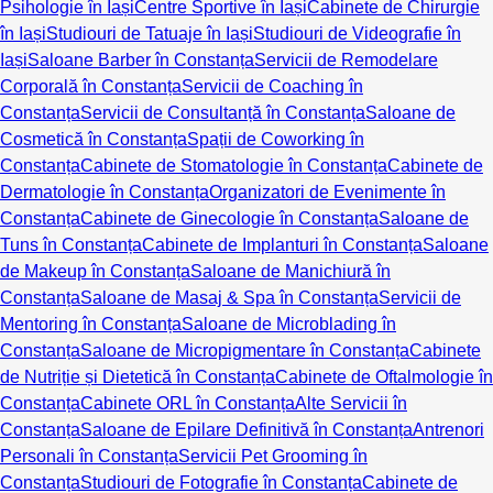
Psihologie în Iași
Centre Sportive în Iași
Cabinete de Chirurgie
în Iași
Studiouri de Tatuaje în Iași
Studiouri de Videografie în
Iași
Saloane Barber în Constanța
Servicii de Remodelare
Corporală în Constanța
Servicii de Coaching în
Constanța
Servicii de Consultanță în Constanța
Saloane de
Cosmetică în Constanța
Spații de Coworking în
Constanța
Cabinete de Stomatologie în Constanța
Cabinete de
Dermatologie în Constanța
Organizatori de Evenimente în
Constanța
Cabinete de Ginecologie în Constanța
Saloane de
Tuns în Constanța
Cabinete de Implanturi în Constanța
Saloane
de Makeup în Constanța
Saloane de Manichiură în
Constanța
Saloane de Masaj & Spa în Constanța
Servicii de
Mentoring în Constanța
Saloane de Microblading în
Constanța
Saloane de Micropigmentare în Constanța
Cabinete
de Nutriție și Dietetică în Constanța
Cabinete de Oftalmologie în
Constanța
Cabinete ORL în Constanța
Alte Servicii în
Constanța
Saloane de Epilare Definitivă în Constanța
Antrenori
Personali în Constanța
Servicii Pet Grooming în
Constanța
Studiouri de Fotografie în Constanța
Cabinete de