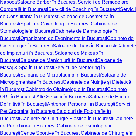
Napoca
Saloane Barber în București
Servicii de Remodelare
Corporală în București
Servicii de Coaching în București
Servicii
de Consultanță în București
Saloane de Cosmetică în
București
Spații de Coworking în București
Cabinete de
Stomatologie în București
Cabinete de Dermatologie în
București
Organizatori de Evenimente în București
Cabinete de
Ginecologie în București
Saloane de Tuns în București
Cabinete
de Implanturi în București
Saloane de Makeup în
București
Saloane de Manichiură în București
Saloane de
Masaj & Spa în București
Servicii de Mentoring în
București
Saloane de Microblading în București
Saloane de
Micropigmentare în București
Cabinete de Nutriție și Dietetică
în București
Cabinete de Oftalmologie în București
Cabinete
ORL în București
Alte Servicii în București
Saloane de Epilare
Definitivă în București
Antrenori Personali în București
Servicii
Pet Grooming în București
Studiouri de Fotografie în
București
Cabinete de Chirurgie Plastică în București
Cabinete
de Pedichiură în București
Cabinete de Psihologie în
București
Centre Sportive în București
Cabinete de Chirurgie în