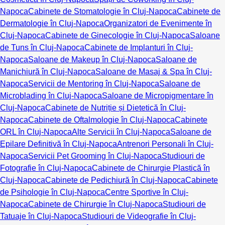
Napoca
Cabinete de Stomatologie în Cluj-Napoca
Cabinete de
Dermatologie în Cluj-Napoca
Organizatori de Evenimente în
Cluj-Napoca
Cabinete de Ginecologie în Cluj-Napoca
Saloane
de Tuns în Cluj-Napoca
Cabinete de Implanturi în Cluj-
Napoca
Saloane de Makeup în Cluj-Napoca
Saloane de
Manichiură în Cluj-Napoca
Saloane de Masaj & Spa în Cluj-
Napoca
Servicii de Mentoring în Cluj-Napoca
Saloane de
Microblading în Cluj-Napoca
Saloane de Micropigmentare în
Cluj-Napoca
Cabinete de Nutriție și Dietetică în Cluj-
Napoca
Cabinete de Oftalmologie în Cluj-Napoca
Cabinete
ORL în Cluj-Napoca
Alte Servicii în Cluj-Napoca
Saloane de
Epilare Definitivă în Cluj-Napoca
Antrenori Personali în Cluj-
Napoca
Servicii Pet Grooming în Cluj-Napoca
Studiouri de
Fotografie în Cluj-Napoca
Cabinete de Chirurgie Plastică în
Cluj-Napoca
Cabinete de Pedichiură în Cluj-Napoca
Cabinete
de Psihologie în Cluj-Napoca
Centre Sportive în Cluj-
Napoca
Cabinete de Chirurgie în Cluj-Napoca
Studiouri de
Tatuaje în Cluj-Napoca
Studiouri de Videografie în Cluj-