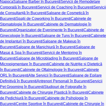
Napoca
Saloane Barber în București
Servicii de Remodelare
Corporală în București
Servicii de Coaching în București
Servicii
de Consultanță în București
Saloane de Cosmetică în
București
Spații de Coworking în București
Cabinete de
Stomatologie în București
Cabinete de Dermatologie în
București
Organizatori de Evenimente în București
Cabinete de
Ginecologie în București
Saloane de Tuns în București
Cabinete
de Implanturi în București
Saloane de Makeup în
București
Saloane de Manichiură în București
Saloane de
Masaj & Spa în București
Servicii de Mentoring în
București
Saloane de Microblading în București
Saloane de
Micropigmentare în București
Cabinete de Nutriție și Dietetică
în București
Cabinete de Oftalmologie în București
Cabinete
ORL în București
Alte Servicii în București
Saloane de Epilare
Definitivă în București
Antrenori Personali în București
Servicii
Pet Grooming în București
Studiouri de Fotografie în
București
Cabinete de Chirurgie Plastică în București
Cabinete
de Pedichiură în București
Cabinete de Psihologie în
București
Centre Sportive în București
Cabinete de Chirurgie în