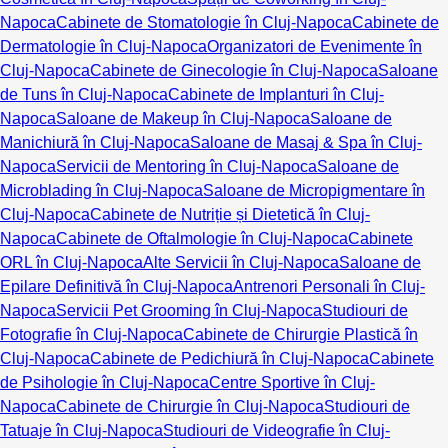
Napoca
Cabinete de Stomatologie în Cluj-Napoca
Cabinete de
Dermatologie în Cluj-Napoca
Organizatori de Evenimente în
Cluj-Napoca
Cabinete de Ginecologie în Cluj-Napoca
Saloane
de Tuns în Cluj-Napoca
Cabinete de Implanturi în Cluj-
Napoca
Saloane de Makeup în Cluj-Napoca
Saloane de
Manichiură în Cluj-Napoca
Saloane de Masaj & Spa în Cluj-
Napoca
Servicii de Mentoring în Cluj-Napoca
Saloane de
Microblading în Cluj-Napoca
Saloane de Micropigmentare în
Cluj-Napoca
Cabinete de Nutriție și Dietetică în Cluj-
Napoca
Cabinete de Oftalmologie în Cluj-Napoca
Cabinete
ORL în Cluj-Napoca
Alte Servicii în Cluj-Napoca
Saloane de
Epilare Definitivă în Cluj-Napoca
Antrenori Personali în Cluj-
Napoca
Servicii Pet Grooming în Cluj-Napoca
Studiouri de
Fotografie în Cluj-Napoca
Cabinete de Chirurgie Plastică în
Cluj-Napoca
Cabinete de Pedichiură în Cluj-Napoca
Cabinete
de Psihologie în Cluj-Napoca
Centre Sportive în Cluj-
Napoca
Cabinete de Chirurgie în Cluj-Napoca
Studiouri de
Tatuaje în Cluj-Napoca
Studiouri de Videografie în Cluj-