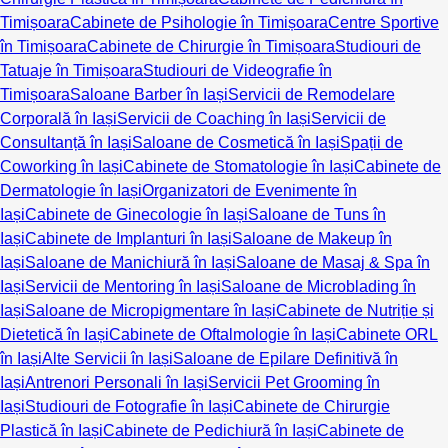
Timișoara
Cabinete de Psihologie în Timișoara
Centre Sportive
în Timișoara
Cabinete de Chirurgie în Timișoara
Studiouri de
Tatuaje în Timișoara
Studiouri de Videografie în
Timișoara
Saloane Barber în Iași
Servicii de Remodelare
Corporală în Iași
Servicii de Coaching în Iași
Servicii de
Consultanță în Iași
Saloane de Cosmetică în Iași
Spații de
Coworking în Iași
Cabinete de Stomatologie în Iași
Cabinete de
Dermatologie în Iași
Organizatori de Evenimente în
Iași
Cabinete de Ginecologie în Iași
Saloane de Tuns în
Iași
Cabinete de Implanturi în Iași
Saloane de Makeup în
Iași
Saloane de Manichiură în Iași
Saloane de Masaj & Spa în
Iași
Servicii de Mentoring în Iași
Saloane de Microblading în
Iași
Saloane de Micropigmentare în Iași
Cabinete de Nutriție și
Dietetică în Iași
Cabinete de Oftalmologie în Iași
Cabinete ORL
în Iași
Alte Servicii în Iași
Saloane de Epilare Definitivă în
Iași
Antrenori Personali în Iași
Servicii Pet Grooming în
Iași
Studiouri de Fotografie în Iași
Cabinete de Chirurgie
Plastică în Iași
Cabinete de Pedichiură în Iași
Cabinete de