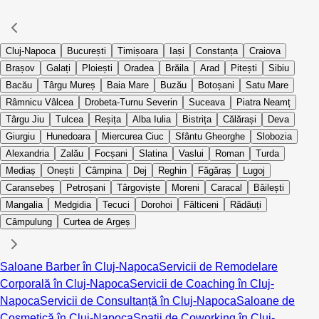
Cluj-Napoca
București
Timișoara
Iași
Constanța
Craiova
Brașov
Galați
Ploiești
Oradea
Brăila
Arad
Pitești
Sibiu
Bacău
Târgu Mureș
Baia Mare
Buzău
Botoșani
Satu Mare
Râmnicu Vâlcea
Drobeta-Turnu Severin
Suceava
Piatra Neamț
Târgu Jiu
Tulcea
Reșița
Alba Iulia
Bistrița
Călărași
Deva
Giurgiu
Hunedoara
Miercurea Ciuc
Sfântu Gheorghe
Slobozia
Alexandria
Zalău
Focșani
Slatina
Vaslui
Roman
Turda
Mediaș
Onești
Câmpina
Dej
Reghin
Făgăraș
Lugoj
Caransebeș
Petroșani
Târgoviște
Moreni
Caracal
Băilești
Mangalia
Medgidia
Tecuci
Dorohoi
Fălticeni
Rădăuți
Câmpulung
Curtea de Argeș
Saloane Barber în Cluj-Napoca
Servicii de Remodelare
Corporală în Cluj-Napoca
Servicii de Coaching în Cluj-
Napoca
Servicii de Consultanță în Cluj-Napoca
Saloane de
Cosmetică în Cluj-Napoca
Spații de Coworking în Cluj-