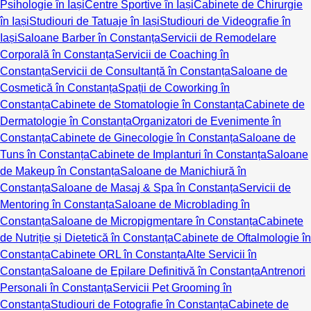
Psihologie în Iași
Centre Sportive în Iași
Cabinete de Chirurgie
în Iași
Studiouri de Tatuaje în Iași
Studiouri de Videografie în
Iași
Saloane Barber în Constanța
Servicii de Remodelare
Corporală în Constanța
Servicii de Coaching în
Constanța
Servicii de Consultanță în Constanța
Saloane de
Cosmetică în Constanța
Spații de Coworking în
Constanța
Cabinete de Stomatologie în Constanța
Cabinete de
Dermatologie în Constanța
Organizatori de Evenimente în
Constanța
Cabinete de Ginecologie în Constanța
Saloane de
Tuns în Constanța
Cabinete de Implanturi în Constanța
Saloane
de Makeup în Constanța
Saloane de Manichiură în
Constanța
Saloane de Masaj & Spa în Constanța
Servicii de
Mentoring în Constanța
Saloane de Microblading în
Constanța
Saloane de Micropigmentare în Constanța
Cabinete
de Nutriție și Dietetică în Constanța
Cabinete de Oftalmologie în
Constanța
Cabinete ORL în Constanța
Alte Servicii în
Constanța
Saloane de Epilare Definitivă în Constanța
Antrenori
Personali în Constanța
Servicii Pet Grooming în
Constanța
Studiouri de Fotografie în Constanța
Cabinete de