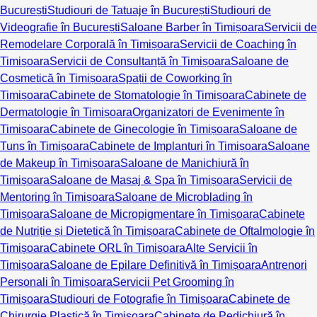
București
Studiouri de Tatuaje în București
Studiouri de
Videografie în București
Saloane Barber în Timișoara
Servicii de
Remodelare Corporală în Timișoara
Servicii de Coaching în
Timișoara
Servicii de Consultanță în Timișoara
Saloane de
Cosmetică în Timișoara
Spații de Coworking în
Timișoara
Cabinete de Stomatologie în Timișoara
Cabinete de
Dermatologie în Timișoara
Organizatori de Evenimente în
Timișoara
Cabinete de Ginecologie în Timișoara
Saloane de
Tuns în Timișoara
Cabinete de Implanturi în Timișoara
Saloane
de Makeup în Timișoara
Saloane de Manichiură în
Timișoara
Saloane de Masaj & Spa în Timișoara
Servicii de
Mentoring în Timișoara
Saloane de Microblading în
Timișoara
Saloane de Micropigmentare în Timișoara
Cabinete
de Nutriție și Dietetică în Timișoara
Cabinete de Oftalmologie în
Timișoara
Cabinete ORL în Timișoara
Alte Servicii în
Timișoara
Saloane de Epilare Definitivă în Timișoara
Antrenori
Personali în Timișoara
Servicii Pet Grooming în
Timișoara
Studiouri de Fotografie în Timișoara
Cabinete de
Chirurgie Plastică în Timișoara
Cabinete de Pedichiură în