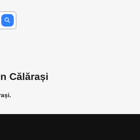
in Călărași
rași.