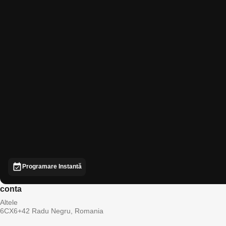
Programare Instantă
conta
Altele
6CX6+42 Radu Negru, Romania