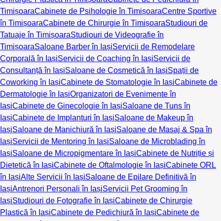
Timișoara
Cabinete de Psihologie în Timișoara
Centre Sportive
în Timișoara
Cabinete de Chirurgie în Timișoara
Studiouri de
Tatuaje în Timișoara
Studiouri de Videografie în
Timișoara
Saloane Barber în Iași
Servicii de Remodelare
Corporală în Iași
Servicii de Coaching în Iași
Servicii de
Consultanță în Iași
Saloane de Cosmetică în Iași
Spații de
Coworking în Iași
Cabinete de Stomatologie în Iași
Cabinete de
Dermatologie în Iași
Organizatori de Evenimente în
Iași
Cabinete de Ginecologie în Iași
Saloane de Tuns în
Iași
Cabinete de Implanturi în Iași
Saloane de Makeup în
Iași
Saloane de Manichiură în Iași
Saloane de Masaj & Spa în
Iași
Servicii de Mentoring în Iași
Saloane de Microblading în
Iași
Saloane de Micropigmentare în Iași
Cabinete de Nutriție și
Dietetică în Iași
Cabinete de Oftalmologie în Iași
Cabinete ORL
în Iași
Alte Servicii în Iași
Saloane de Epilare Definitivă în
Iași
Antrenori Personali în Iași
Servicii Pet Grooming în
Iași
Studiouri de Fotografie în Iași
Cabinete de Chirurgie
Plastică în Iași
Cabinete de Pedichiură în Iași
Cabinete de