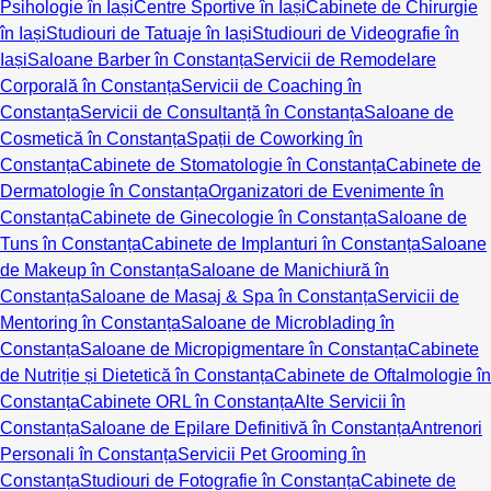
Psihologie în Iași
Centre Sportive în Iași
Cabinete de Chirurgie
în Iași
Studiouri de Tatuaje în Iași
Studiouri de Videografie în
Iași
Saloane Barber în Constanța
Servicii de Remodelare
Corporală în Constanța
Servicii de Coaching în
Constanța
Servicii de Consultanță în Constanța
Saloane de
Cosmetică în Constanța
Spații de Coworking în
Constanța
Cabinete de Stomatologie în Constanța
Cabinete de
Dermatologie în Constanța
Organizatori de Evenimente în
Constanța
Cabinete de Ginecologie în Constanța
Saloane de
Tuns în Constanța
Cabinete de Implanturi în Constanța
Saloane
de Makeup în Constanța
Saloane de Manichiură în
Constanța
Saloane de Masaj & Spa în Constanța
Servicii de
Mentoring în Constanța
Saloane de Microblading în
Constanța
Saloane de Micropigmentare în Constanța
Cabinete
de Nutriție și Dietetică în Constanța
Cabinete de Oftalmologie în
Constanța
Cabinete ORL în Constanța
Alte Servicii în
Constanța
Saloane de Epilare Definitivă în Constanța
Antrenori
Personali în Constanța
Servicii Pet Grooming în
Constanța
Studiouri de Fotografie în Constanța
Cabinete de