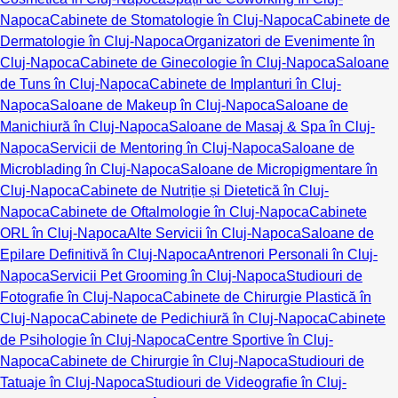
Napoca
Cabinete de Stomatologie în Cluj-Napoca
Cabinete de
Dermatologie în Cluj-Napoca
Organizatori de Evenimente în
Cluj-Napoca
Cabinete de Ginecologie în Cluj-Napoca
Saloane
de Tuns în Cluj-Napoca
Cabinete de Implanturi în Cluj-
Napoca
Saloane de Makeup în Cluj-Napoca
Saloane de
Manichiură în Cluj-Napoca
Saloane de Masaj & Spa în Cluj-
Napoca
Servicii de Mentoring în Cluj-Napoca
Saloane de
Microblading în Cluj-Napoca
Saloane de Micropigmentare în
Cluj-Napoca
Cabinete de Nutriție și Dietetică în Cluj-
Napoca
Cabinete de Oftalmologie în Cluj-Napoca
Cabinete
ORL în Cluj-Napoca
Alte Servicii în Cluj-Napoca
Saloane de
Epilare Definitivă în Cluj-Napoca
Antrenori Personali în Cluj-
Napoca
Servicii Pet Grooming în Cluj-Napoca
Studiouri de
Fotografie în Cluj-Napoca
Cabinete de Chirurgie Plastică în
Cluj-Napoca
Cabinete de Pedichiură în Cluj-Napoca
Cabinete
de Psihologie în Cluj-Napoca
Centre Sportive în Cluj-
Napoca
Cabinete de Chirurgie în Cluj-Napoca
Studiouri de
Tatuaje în Cluj-Napoca
Studiouri de Videografie în Cluj-