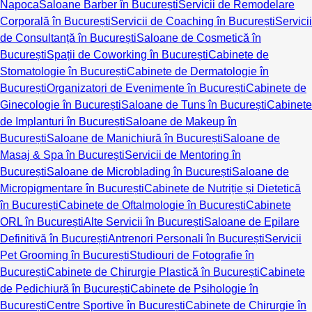
Napoca
Saloane Barber în București
Servicii de Remodelare
Corporală în București
Servicii de Coaching în București
Servicii
de Consultanță în București
Saloane de Cosmetică în
București
Spații de Coworking în București
Cabinete de
Stomatologie în București
Cabinete de Dermatologie în
București
Organizatori de Evenimente în București
Cabinete de
Ginecologie în București
Saloane de Tuns în București
Cabinete
de Implanturi în București
Saloane de Makeup în
București
Saloane de Manichiură în București
Saloane de
Masaj & Spa în București
Servicii de Mentoring în
București
Saloane de Microblading în București
Saloane de
Micropigmentare în București
Cabinete de Nutriție și Dietetică
în București
Cabinete de Oftalmologie în București
Cabinete
ORL în București
Alte Servicii în București
Saloane de Epilare
Definitivă în București
Antrenori Personali în București
Servicii
Pet Grooming în București
Studiouri de Fotografie în
București
Cabinete de Chirurgie Plastică în București
Cabinete
de Pedichiură în București
Cabinete de Psihologie în
București
Centre Sportive în București
Cabinete de Chirurgie în