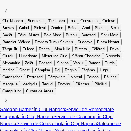
Cluj-Napoca
București
Timișoara
Iași
Constanța
Craiova
Brașov
Galați
Ploiești
Oradea
Brăila
Arad
Pitești
Sibiu
Bacău
Târgu Mureș
Baia Mare
Buzău
Botoșani
Satu Mare
Râmnicu Vâlcea
Drobeta-Turnu Severin
Suceava
Piatra Neamț
Târgu Jiu
Tulcea
Reșița
Alba Iulia
Bistrița
Călărași
Deva
Giurgiu
Hunedoara
Miercurea Ciuc
Sfântu Gheorghe
Slobozia
Alexandria
Zalău
Focșani
Slatina
Vaslui
Roman
Turda
Mediaș
Onești
Câmpina
Dej
Reghin
Făgăraș
Lugoj
Caransebeș
Petroșani
Târgoviște
Moreni
Caracal
Băilești
Mangalia
Medgidia
Tecuci
Dorohoi
Fălticeni
Rădăuți
Câmpulung
Curtea de Argeș
Saloane Barber în Cluj-Napoca
Servicii de Remodelare
Corporală în Cluj-Napoca
Servicii de Coaching în Cluj-
Napoca
Servicii de Consultanță în Cluj-Napoca
Saloane de
Cosmetică în Cluj-Napoca
Spații de Coworking în Cluj-