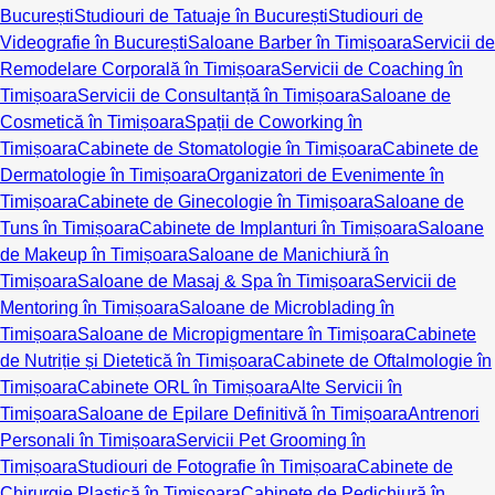
București
Studiouri de Tatuaje în București
Studiouri de
Videografie în București
Saloane Barber în Timișoara
Servicii de
Remodelare Corporală în Timișoara
Servicii de Coaching în
Timișoara
Servicii de Consultanță în Timișoara
Saloane de
Cosmetică în Timișoara
Spații de Coworking în
Timișoara
Cabinete de Stomatologie în Timișoara
Cabinete de
Dermatologie în Timișoara
Organizatori de Evenimente în
Timișoara
Cabinete de Ginecologie în Timișoara
Saloane de
Tuns în Timișoara
Cabinete de Implanturi în Timișoara
Saloane
de Makeup în Timișoara
Saloane de Manichiură în
Timișoara
Saloane de Masaj & Spa în Timișoara
Servicii de
Mentoring în Timișoara
Saloane de Microblading în
Timișoara
Saloane de Micropigmentare în Timișoara
Cabinete
de Nutriție și Dietetică în Timișoara
Cabinete de Oftalmologie în
Timișoara
Cabinete ORL în Timișoara
Alte Servicii în
Timișoara
Saloane de Epilare Definitivă în Timișoara
Antrenori
Personali în Timișoara
Servicii Pet Grooming în
Timișoara
Studiouri de Fotografie în Timișoara
Cabinete de
Chirurgie Plastică în Timișoara
Cabinete de Pedichiură în