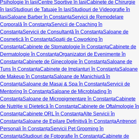
Psihologie în Iași
Centre Sportive în Iași
Cabinete de Chirurgie
în Iași
Studiouri de Tatuaje în Iași
Studiouri de Videografie în
Iași
Saloane Barber în Constanța
Servicii de Remodelare
Corporală în Constanța
Servicii de Coaching în
Constanța
Servicii de Consultanță în Constanța
Saloane de
Cosmetică în Constanța
Spații de Coworking în
Constanța
Cabinete de Stomatologie în Constanța
Cabinete de
Dermatologie în Constanța
Organizatori de Evenimente în
Constanța
Cabinete de Ginecologie în Constanța
Saloane de
Tuns în Constanța
Cabinete de Implanturi în Constanța
Saloane
de Makeup în Constanța
Saloane de Manichiură în
Constanța
Saloane de Masaj & Spa în Constanța
Servicii de
Mentoring în Constanța
Saloane de Microblading în
Constanța
Saloane de Micropigmentare în Constanța
Cabinete
de Nutriție și Dietetică în Constanța
Cabinete de Oftalmologie în
Constanța
Cabinete ORL în Constanța
Alte Servicii în
Constanța
Saloane de Epilare Definitivă în Constanța
Antrenori
Personali în Constanța
Servicii Pet Grooming în
Constanța
Studiouri de Fotografie în Constanța
Cabinete de