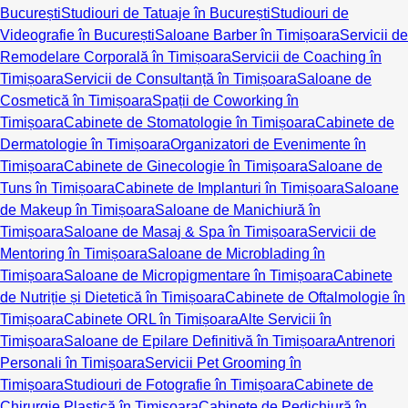
București
Studiouri de Tatuaje în București
Studiouri de
Videografie în București
Saloane Barber în Timișoara
Servicii de
Remodelare Corporală în Timișoara
Servicii de Coaching în
Timișoara
Servicii de Consultanță în Timișoara
Saloane de
Cosmetică în Timișoara
Spații de Coworking în
Timișoara
Cabinete de Stomatologie în Timișoara
Cabinete de
Dermatologie în Timișoara
Organizatori de Evenimente în
Timișoara
Cabinete de Ginecologie în Timișoara
Saloane de
Tuns în Timișoara
Cabinete de Implanturi în Timișoara
Saloane
de Makeup în Timișoara
Saloane de Manichiură în
Timișoara
Saloane de Masaj & Spa în Timișoara
Servicii de
Mentoring în Timișoara
Saloane de Microblading în
Timișoara
Saloane de Micropigmentare în Timișoara
Cabinete
de Nutriție și Dietetică în Timișoara
Cabinete de Oftalmologie în
Timișoara
Cabinete ORL în Timișoara
Alte Servicii în
Timișoara
Saloane de Epilare Definitivă în Timișoara
Antrenori
Personali în Timișoara
Servicii Pet Grooming în
Timișoara
Studiouri de Fotografie în Timișoara
Cabinete de
Chirurgie Plastică în Timișoara
Cabinete de Pedichiură în