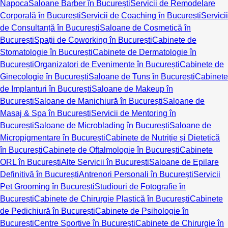
Napoca
Saloane Barber în București
Servicii de Remodelare
Corporală în București
Servicii de Coaching în București
Servicii
de Consultanță în București
Saloane de Cosmetică în
București
Spații de Coworking în București
Cabinete de
Stomatologie în București
Cabinete de Dermatologie în
București
Organizatori de Evenimente în București
Cabinete de
Ginecologie în București
Saloane de Tuns în București
Cabinete
de Implanturi în București
Saloane de Makeup în
București
Saloane de Manichiură în București
Saloane de
Masaj & Spa în București
Servicii de Mentoring în
București
Saloane de Microblading în București
Saloane de
Micropigmentare în București
Cabinete de Nutriție și Dietetică
în București
Cabinete de Oftalmologie în București
Cabinete
ORL în București
Alte Servicii în București
Saloane de Epilare
Definitivă în București
Antrenori Personali în București
Servicii
Pet Grooming în București
Studiouri de Fotografie în
București
Cabinete de Chirurgie Plastică în București
Cabinete
de Pedichiură în București
Cabinete de Psihologie în
București
Centre Sportive în București
Cabinete de Chirurgie în