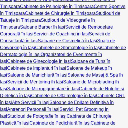
Timișoara
Cabinete de Psihologie în Timișoara
Centre Sportive
în Timișoara
Cabinete de Chirurgie în Timișoara
Studiouri de
Tatuaje în Timișoara
Studiouri de Videografie în
Timișoara
Saloane Barber în Iași
Servicii de Remodelare
Corporală în Iași
Servicii de Coaching în Iași
Servicii de
Consultanță în Iași
Saloane de Cosmetică în Iași
Spații de
Coworking în Iași
Cabinete de Stomatologie în Iași
Cabinete de
Dermatologie în Iași
Organizatori de Evenimente în
Iași
Cabinete de Ginecologie în Iași
Saloane de Tuns în
Iași
Cabinete de Implanturi în Iași
Saloane de Makeup în
Iași
Saloane de Manichiură în Iași
Saloane de Masaj & Spa în
Iași
Servicii de Mentoring în Iași
Saloane de Microblading în
Iași
Saloane de Micropigmentare în Iași
Cabinete de Nutriție și
Dietetică în Iași
Cabinete de Oftalmologie în Iași
Cabinete ORL
în Iași
Alte Servicii în Iași
Saloane de Epilare Definitivă în
Iași
Antrenori Personali în Iași
Servicii Pet Grooming în
Iași
Studiouri de Fotografie în Iași
Cabinete de Chirurgie
Plastică în Iași
Cabinete de Pedichiură în Iași
Cabinete de