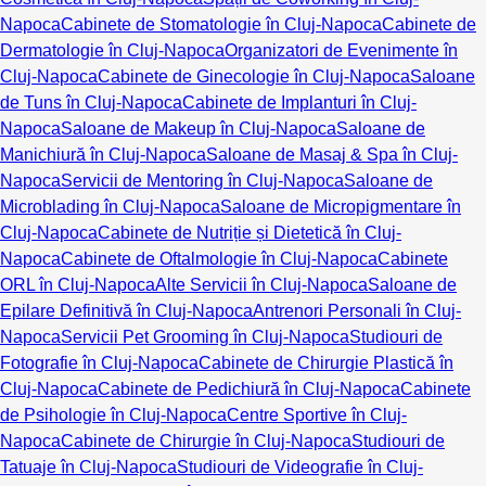
Napoca
Cabinete de Stomatologie în Cluj-Napoca
Cabinete de
Dermatologie în Cluj-Napoca
Organizatori de Evenimente în
Cluj-Napoca
Cabinete de Ginecologie în Cluj-Napoca
Saloane
de Tuns în Cluj-Napoca
Cabinete de Implanturi în Cluj-
Napoca
Saloane de Makeup în Cluj-Napoca
Saloane de
Manichiură în Cluj-Napoca
Saloane de Masaj & Spa în Cluj-
Napoca
Servicii de Mentoring în Cluj-Napoca
Saloane de
Microblading în Cluj-Napoca
Saloane de Micropigmentare în
Cluj-Napoca
Cabinete de Nutriție și Dietetică în Cluj-
Napoca
Cabinete de Oftalmologie în Cluj-Napoca
Cabinete
ORL în Cluj-Napoca
Alte Servicii în Cluj-Napoca
Saloane de
Epilare Definitivă în Cluj-Napoca
Antrenori Personali în Cluj-
Napoca
Servicii Pet Grooming în Cluj-Napoca
Studiouri de
Fotografie în Cluj-Napoca
Cabinete de Chirurgie Plastică în
Cluj-Napoca
Cabinete de Pedichiură în Cluj-Napoca
Cabinete
de Psihologie în Cluj-Napoca
Centre Sportive în Cluj-
Napoca
Cabinete de Chirurgie în Cluj-Napoca
Studiouri de
Tatuaje în Cluj-Napoca
Studiouri de Videografie în Cluj-