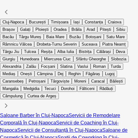
Cluj-Napoca
București
Timișoara
Iași
Constanța
Craiova
Brașov
Galați
Ploiești
Oradea
Brăila
Arad
Pitești
Sibiu
Bacău
Târgu Mureș
Baia Mare
Buzău
Botoșani
Satu Mare
Râmnicu Vâlcea
Drobeta-Turnu Severin
Suceava
Piatra Neamț
Târgu Jiu
Tulcea
Reșița
Alba Iulia
Bistrița
Călărași
Deva
Giurgiu
Hunedoara
Miercurea Ciuc
Sfântu Gheorghe
Slobozia
Alexandria
Zalău
Focșani
Slatina
Vaslui
Roman
Turda
Mediaș
Onești
Câmpina
Dej
Reghin
Făgăraș
Lugoj
Caransebeș
Petroșani
Târgoviște
Moreni
Caracal
Băilești
Mangalia
Medgidia
Tecuci
Dorohoi
Fălticeni
Rădăuți
Câmpulung
Curtea de Argeș
Saloane Barber în Cluj-Napoca
Servicii de Remodelare
Corporală în Cluj-Napoca
Servicii de Coaching în Cluj-
Napoca
Servicii de Consultanță în Cluj-Napoca
Saloane de
Cosmetică în Cluj-Napoca
Spații de Coworking în Cluj-