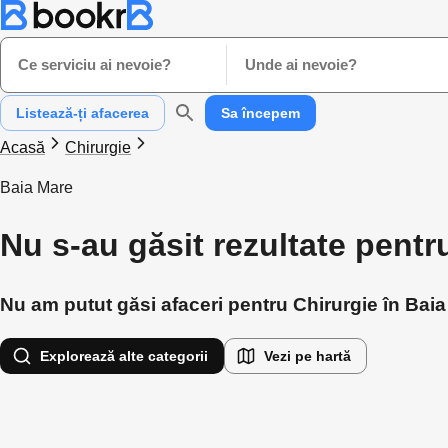
Ce serviciu ai nevoie?
Unde ai nevoie?
Listează-ți afacerea
Sa începem
Acasă
Chirurgie
Baia Mare
Nu s-au găsit rezultate pentr
Nu am putut găsi afaceri pentru Chirurgie în Baia 
Explorează alte categorii
Vezi pe hartă