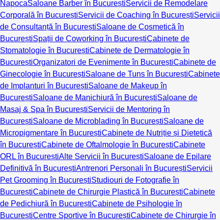
Napoca
Saloane Barber în București
Servicii de Remodelare
Corporală în București
Servicii de Coaching în București
Servicii
de Consultanță în București
Saloane de Cosmetică în
București
Spații de Coworking în București
Cabinete de
Stomatologie în București
Cabinete de Dermatologie în
București
Organizatori de Evenimente în București
Cabinete de
Ginecologie în București
Saloane de Tuns în București
Cabinete
de Implanturi în București
Saloane de Makeup în
București
Saloane de Manichiură în București
Saloane de
Masaj & Spa în București
Servicii de Mentoring în
București
Saloane de Microblading în București
Saloane de
Micropigmentare în București
Cabinete de Nutriție și Dietetică
în București
Cabinete de Oftalmologie în București
Cabinete
ORL în București
Alte Servicii în București
Saloane de Epilare
Definitivă în București
Antrenori Personali în București
Servicii
Pet Grooming în București
Studiouri de Fotografie în
București
Cabinete de Chirurgie Plastică în București
Cabinete
de Pedichiură în București
Cabinete de Psihologie în
București
Centre Sportive în București
Cabinete de Chirurgie în