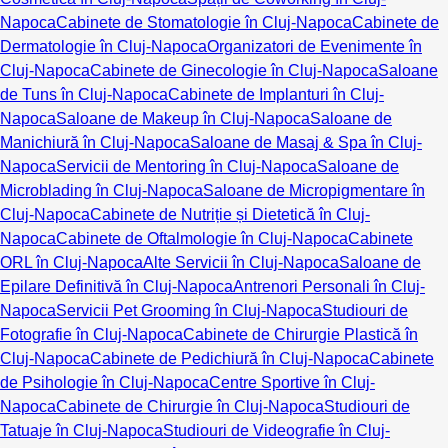
Napoca
Cabinete de Stomatologie în Cluj-Napoca
Cabinete de
Dermatologie în Cluj-Napoca
Organizatori de Evenimente în
Cluj-Napoca
Cabinete de Ginecologie în Cluj-Napoca
Saloane
de Tuns în Cluj-Napoca
Cabinete de Implanturi în Cluj-
Napoca
Saloane de Makeup în Cluj-Napoca
Saloane de
Manichiură în Cluj-Napoca
Saloane de Masaj & Spa în Cluj-
Napoca
Servicii de Mentoring în Cluj-Napoca
Saloane de
Microblading în Cluj-Napoca
Saloane de Micropigmentare în
Cluj-Napoca
Cabinete de Nutriție și Dietetică în Cluj-
Napoca
Cabinete de Oftalmologie în Cluj-Napoca
Cabinete
ORL în Cluj-Napoca
Alte Servicii în Cluj-Napoca
Saloane de
Epilare Definitivă în Cluj-Napoca
Antrenori Personali în Cluj-
Napoca
Servicii Pet Grooming în Cluj-Napoca
Studiouri de
Fotografie în Cluj-Napoca
Cabinete de Chirurgie Plastică în
Cluj-Napoca
Cabinete de Pedichiură în Cluj-Napoca
Cabinete
de Psihologie în Cluj-Napoca
Centre Sportive în Cluj-
Napoca
Cabinete de Chirurgie în Cluj-Napoca
Studiouri de
Tatuaje în Cluj-Napoca
Studiouri de Videografie în Cluj-