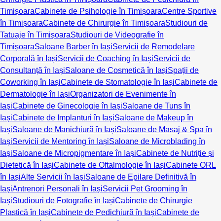
Timișoara
Cabinete de Psihologie în Timișoara
Centre Sportive
în Timișoara
Cabinete de Chirurgie în Timișoara
Studiouri de
Tatuaje în Timișoara
Studiouri de Videografie în
Timișoara
Saloane Barber în Iași
Servicii de Remodelare
Corporală în Iași
Servicii de Coaching în Iași
Servicii de
Consultanță în Iași
Saloane de Cosmetică în Iași
Spații de
Coworking în Iași
Cabinete de Stomatologie în Iași
Cabinete de
Dermatologie în Iași
Organizatori de Evenimente în
Iași
Cabinete de Ginecologie în Iași
Saloane de Tuns în
Iași
Cabinete de Implanturi în Iași
Saloane de Makeup în
Iași
Saloane de Manichiură în Iași
Saloane de Masaj & Spa în
Iași
Servicii de Mentoring în Iași
Saloane de Microblading în
Iași
Saloane de Micropigmentare în Iași
Cabinete de Nutriție și
Dietetică în Iași
Cabinete de Oftalmologie în Iași
Cabinete ORL
în Iași
Alte Servicii în Iași
Saloane de Epilare Definitivă în
Iași
Antrenori Personali în Iași
Servicii Pet Grooming în
Iași
Studiouri de Fotografie în Iași
Cabinete de Chirurgie
Plastică în Iași
Cabinete de Pedichiură în Iași
Cabinete de