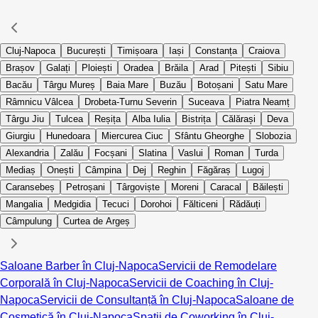
Cluj-Napoca
București
Timișoara
Iași
Constanța
Craiova
Brașov
Galați
Ploiești
Oradea
Brăila
Arad
Pitești
Sibiu
Bacău
Târgu Mureș
Baia Mare
Buzău
Botoșani
Satu Mare
Râmnicu Vâlcea
Drobeta-Turnu Severin
Suceava
Piatra Neamț
Târgu Jiu
Tulcea
Reșița
Alba Iulia
Bistrița
Călărași
Deva
Giurgiu
Hunedoara
Miercurea Ciuc
Sfântu Gheorghe
Slobozia
Alexandria
Zalău
Focșani
Slatina
Vaslui
Roman
Turda
Mediaș
Onești
Câmpina
Dej
Reghin
Făgăraș
Lugoj
Caransebeș
Petroșani
Târgoviște
Moreni
Caracal
Băilești
Mangalia
Medgidia
Tecuci
Dorohoi
Fălticeni
Rădăuți
Câmpulung
Curtea de Argeș
Saloane Barber în Cluj-Napoca
Servicii de Remodelare
Corporală în Cluj-Napoca
Servicii de Coaching în Cluj-
Napoca
Servicii de Consultanță în Cluj-Napoca
Saloane de
Cosmetică în Cluj-Napoca
Spații de Coworking în Cluj-