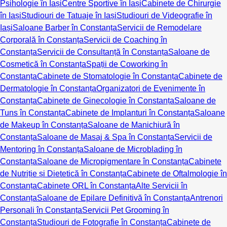
Psihologie în Iași
Centre Sportive în Iași
Cabinete de Chirurgie
în Iași
Studiouri de Tatuaje în Iași
Studiouri de Videografie în
Iași
Saloane Barber în Constanța
Servicii de Remodelare
Corporală în Constanța
Servicii de Coaching în
Constanța
Servicii de Consultanță în Constanța
Saloane de
Cosmetică în Constanța
Spații de Coworking în
Constanța
Cabinete de Stomatologie în Constanța
Cabinete de
Dermatologie în Constanța
Organizatori de Evenimente în
Constanța
Cabinete de Ginecologie în Constanța
Saloane de
Tuns în Constanța
Cabinete de Implanturi în Constanța
Saloane
de Makeup în Constanța
Saloane de Manichiură în
Constanța
Saloane de Masaj & Spa în Constanța
Servicii de
Mentoring în Constanța
Saloane de Microblading în
Constanța
Saloane de Micropigmentare în Constanța
Cabinete
de Nutriție și Dietetică în Constanța
Cabinete de Oftalmologie în
Constanța
Cabinete ORL în Constanța
Alte Servicii în
Constanța
Saloane de Epilare Definitivă în Constanța
Antrenori
Personali în Constanța
Servicii Pet Grooming în
Constanța
Studiouri de Fotografie în Constanța
Cabinete de