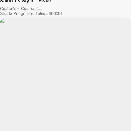
Salon YK Style
5.00
Coafură
•
Cosmetica
Strada Podgoriilor, Tulcea 800001