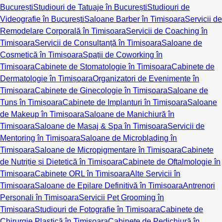
București
Studiouri de Tatuaje în București
Studiouri de
Videografie în București
Saloane Barber în Timișoara
Servicii de
Remodelare Corporală în Timișoara
Servicii de Coaching în
Timișoara
Servicii de Consultanță în Timișoara
Saloane de
Cosmetică în Timișoara
Spații de Coworking în
Timișoara
Cabinete de Stomatologie în Timișoara
Cabinete de
Dermatologie în Timișoara
Organizatori de Evenimente în
Timișoara
Cabinete de Ginecologie în Timișoara
Saloane de
Tuns în Timișoara
Cabinete de Implanturi în Timișoara
Saloane
de Makeup în Timișoara
Saloane de Manichiură în
Timișoara
Saloane de Masaj & Spa în Timișoara
Servicii de
Mentoring în Timișoara
Saloane de Microblading în
Timișoara
Saloane de Micropigmentare în Timișoara
Cabinete
de Nutriție și Dietetică în Timișoara
Cabinete de Oftalmologie în
Timișoara
Cabinete ORL în Timișoara
Alte Servicii în
Timișoara
Saloane de Epilare Definitivă în Timișoara
Antrenori
Personali în Timișoara
Servicii Pet Grooming în
Timișoara
Studiouri de Fotografie în Timișoara
Cabinete de
Chirurgie Plastică în Timișoara
Cabinete de Pedichiură în