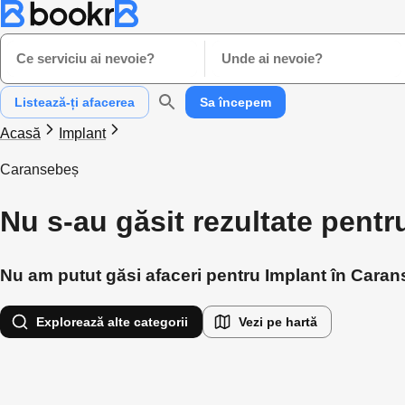
Ce serviciu ai nevoie?
Unde ai nevoie?
Listează-ți afacerea
Sa începem
Acasă
Implant
Caransebeș
Nu s-au găsit rezultate pent
Nu am putut găsi afaceri pentru Implant în Carans
Explorează alte categorii
Vezi pe hartă