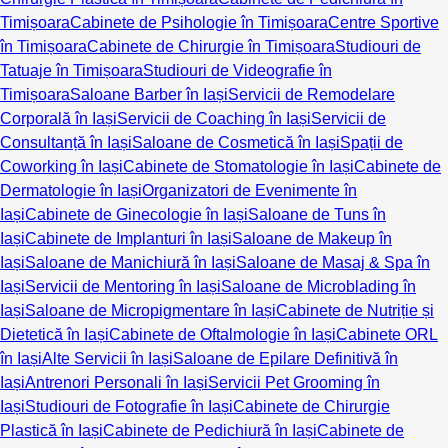
Timișoara
Cabinete de Psihologie în Timișoara
Centre Sportive
în Timișoara
Cabinete de Chirurgie în Timișoara
Studiouri de
Tatuaje în Timișoara
Studiouri de Videografie în
Timișoara
Saloane Barber în Iași
Servicii de Remodelare
Corporală în Iași
Servicii de Coaching în Iași
Servicii de
Consultanță în Iași
Saloane de Cosmetică în Iași
Spații de
Coworking în Iași
Cabinete de Stomatologie în Iași
Cabinete de
Dermatologie în Iași
Organizatori de Evenimente în
Iași
Cabinete de Ginecologie în Iași
Saloane de Tuns în
Iași
Cabinete de Implanturi în Iași
Saloane de Makeup în
Iași
Saloane de Manichiură în Iași
Saloane de Masaj & Spa în
Iași
Servicii de Mentoring în Iași
Saloane de Microblading în
Iași
Saloane de Micropigmentare în Iași
Cabinete de Nutriție și
Dietetică în Iași
Cabinete de Oftalmologie în Iași
Cabinete ORL
în Iași
Alte Servicii în Iași
Saloane de Epilare Definitivă în
Iași
Antrenori Personali în Iași
Servicii Pet Grooming în
Iași
Studiouri de Fotografie în Iași
Cabinete de Chirurgie
Plastică în Iași
Cabinete de Pedichiură în Iași
Cabinete de