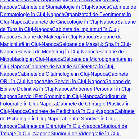
Napoca
Cabinete de Stomatologie în Cluj-Napoca
Cabinete de
Dermatologie în Cluj-Napoca
Organizatori de Evenimente în
Cluj-Napoca
Cabinete de Ginecologie în Cluj-Napoca
Saloane
de Tuns în Cluj-Napoca
Cabinete de Implanturi în Cluj-
Napoca
Saloane de Makeup în Cluj-Napoca
Saloane de
Manichiură în Cluj-Napoca
Saloane de Masaj & Spa în Cluj-
Napoca
Servicii de Mentoring în Cluj-Napoca
Saloane de
Microblading în Cluj-Napoca
Saloane de Micropigmentare în
Cluj-Napoca
Cabinete de Nutriție și Dietetică în Cluj-
Napoca
Cabinete de Oftalmologie în Cluj-Napoca
Cabinete
ORL în Cluj-Napoca
Alte Servicii în Cluj-Napoca
Saloane de
Epilare Definitivă în Cluj-Napoca
Antrenori Personali în Cluj-
Napoca
Servicii Pet Grooming în Cluj-Napoca
Studiouri de
Fotografie în Cluj-Napoca
Cabinete de Chirurgie Plastică în
Cluj-Napoca
Cabinete de Pedichiură în Cluj-Napoca
Cabinete
de Psihologie în Cluj-Napoca
Centre Sportive în Cluj-
Napoca
Cabinete de Chirurgie în Cluj-Napoca
Studiouri de
Tatuaje în Cluj-Napoca
Studiouri de Videografie în Cluj-