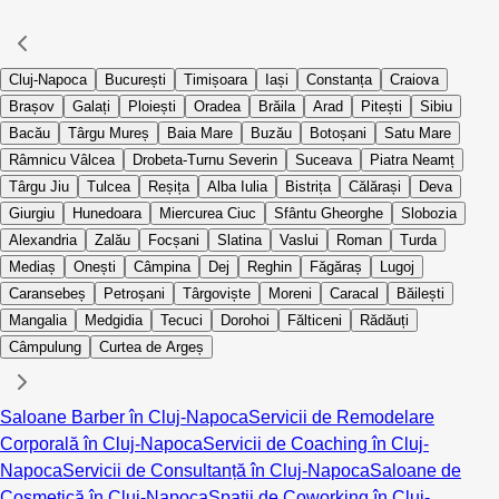
Cluj-Napoca
București
Timișoara
Iași
Constanța
Craiova
Brașov
Galați
Ploiești
Oradea
Brăila
Arad
Pitești
Sibiu
Bacău
Târgu Mureș
Baia Mare
Buzău
Botoșani
Satu Mare
Râmnicu Vâlcea
Drobeta-Turnu Severin
Suceava
Piatra Neamț
Târgu Jiu
Tulcea
Reșița
Alba Iulia
Bistrița
Călărași
Deva
Giurgiu
Hunedoara
Miercurea Ciuc
Sfântu Gheorghe
Slobozia
Alexandria
Zalău
Focșani
Slatina
Vaslui
Roman
Turda
Mediaș
Onești
Câmpina
Dej
Reghin
Făgăraș
Lugoj
Caransebeș
Petroșani
Târgoviște
Moreni
Caracal
Băilești
Mangalia
Medgidia
Tecuci
Dorohoi
Fălticeni
Rădăuți
Câmpulung
Curtea de Argeș
Saloane Barber în Cluj-Napoca
Servicii de Remodelare
Corporală în Cluj-Napoca
Servicii de Coaching în Cluj-
Napoca
Servicii de Consultanță în Cluj-Napoca
Saloane de
Cosmetică în Cluj-Napoca
Spații de Coworking în Cluj-