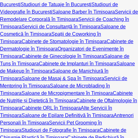
București
Studiouri de Tatuaje în București
Studiouri de
Videografie în București
Saloane Barber în Timișoara
Servicii de
Remodelare Corporală în Timișoara
Servicii de Coaching în
Timișoara
Servicii de Consultanță în Timișoara
Saloane de
Cosmetică în Timișoara
Spații de Coworking în
Timișoara
Cabinete de Stomatologie în Timișoara
Cabinete de
Dermatologie în Timișoara
Organizatori de Evenimente în
Timișoara
Cabinete de Ginecologie în Timișoara
Saloane de
Tuns în Timișoara
Cabinete de Implanturi în Timișoara
Saloane
de Makeup în Timișoara
Saloane de Manichiură în
Timișoara
Saloane de Masaj & Spa în Timișoara
Servicii de
Mentoring în Timișoara
Saloane de Microblading în
Timișoara
Saloane de Micropigmentare în Timișoara
Cabinete
de Nutriție și Dietetică în Timișoara
Cabinete de Oftalmologie în
Timișoara
Cabinete ORL în Timișoara
Alte Servicii în
Timișoara
Saloane de Epilare Definitivă în Timișoara
Antrenori
Personali în Timișoara
Servicii Pet Grooming în
Timișoara
Studiouri de Fotografie în Timișoara
Cabinete de
Chirurgie Plastică în Timișoara
Cabinete de Pedichiură în