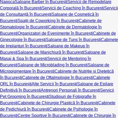
Napoca
Saloane Barber în București
Servicii de Remodelare
Corporală în București
Servicii de Coaching în București
Servicii
de Consultanță în București
Saloane de Cosmetică în
București
Spații de Coworking în București
Cabinete de
Stomatologie în București
Cabinete de Dermatologie în
București
Organizatori de Evenimente în București
Cabinete de
Ginecologie în București
Saloane de Tuns în București
Cabinete
de Implanturi în București
Saloane de Makeup în
București
Saloane de Manichiură în București
Saloane de
Masaj & Spa în București
Servicii de Mentoring în
București
Saloane de Microblading în București
Saloane de
Micropigmentare în București
Cabinete de Nutriție și Dietetică
în București
Cabinete de Oftalmologie în București
Cabinete
ORL în București
Alte Servicii în București
Saloane de Epilare
Definitivă în București
Antrenori Personali în București
Servicii
Pet Grooming în București
Studiouri de Fotografie în
București
Cabinete de Chirurgie Plastică în București
Cabinete
de Pedichiură în București
Cabinete de Psihologie în
București
Centre Sportive în București
Cabinete de Chirurgie în