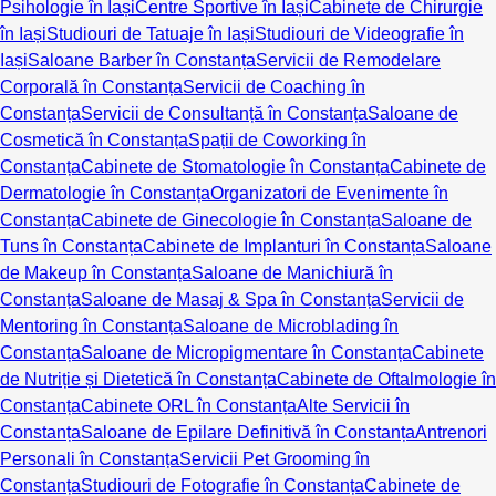
Psihologie în Iași
Centre Sportive în Iași
Cabinete de Chirurgie
în Iași
Studiouri de Tatuaje în Iași
Studiouri de Videografie în
Iași
Saloane Barber în Constanța
Servicii de Remodelare
Corporală în Constanța
Servicii de Coaching în
Constanța
Servicii de Consultanță în Constanța
Saloane de
Cosmetică în Constanța
Spații de Coworking în
Constanța
Cabinete de Stomatologie în Constanța
Cabinete de
Dermatologie în Constanța
Organizatori de Evenimente în
Constanța
Cabinete de Ginecologie în Constanța
Saloane de
Tuns în Constanța
Cabinete de Implanturi în Constanța
Saloane
de Makeup în Constanța
Saloane de Manichiură în
Constanța
Saloane de Masaj & Spa în Constanța
Servicii de
Mentoring în Constanța
Saloane de Microblading în
Constanța
Saloane de Micropigmentare în Constanța
Cabinete
de Nutriție și Dietetică în Constanța
Cabinete de Oftalmologie în
Constanța
Cabinete ORL în Constanța
Alte Servicii în
Constanța
Saloane de Epilare Definitivă în Constanța
Antrenori
Personali în Constanța
Servicii Pet Grooming în
Constanța
Studiouri de Fotografie în Constanța
Cabinete de