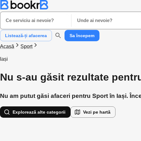
Ce serviciu ai nevoie?
Unde ai nevoie?
Listează-ți afacerea
Sa începem
Acasă
Sport
Iași
Nu s-au găsit rezultate pentru
Nu am putut găsi afaceri pentru Sport în Iași. Înc
Explorează alte categorii
Vezi pe hartă