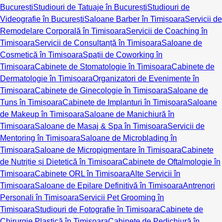
București
Studiouri de Tatuaje în București
Studiouri de
Videografie în București
Saloane Barber în Timișoara
Servicii de
Remodelare Corporală în Timișoara
Servicii de Coaching în
Timișoara
Servicii de Consultanță în Timișoara
Saloane de
Cosmetică în Timișoara
Spații de Coworking în
Timișoara
Cabinete de Stomatologie în Timișoara
Cabinete de
Dermatologie în Timișoara
Organizatori de Evenimente în
Timișoara
Cabinete de Ginecologie în Timișoara
Saloane de
Tuns în Timișoara
Cabinete de Implanturi în Timișoara
Saloane
de Makeup în Timișoara
Saloane de Manichiură în
Timișoara
Saloane de Masaj & Spa în Timișoara
Servicii de
Mentoring în Timișoara
Saloane de Microblading în
Timișoara
Saloane de Micropigmentare în Timișoara
Cabinete
de Nutriție și Dietetică în Timișoara
Cabinete de Oftalmologie în
Timișoara
Cabinete ORL în Timișoara
Alte Servicii în
Timișoara
Saloane de Epilare Definitivă în Timișoara
Antrenori
Personali în Timișoara
Servicii Pet Grooming în
Timișoara
Studiouri de Fotografie în Timișoara
Cabinete de
Chirurgie Plastică în Timișoara
Cabinete de Pedichiură în