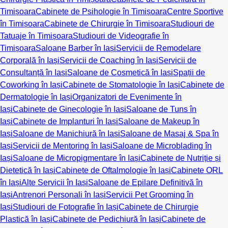
Timișoara
Cabinete de Psihologie în Timișoara
Centre Sportive
în Timișoara
Cabinete de Chirurgie în Timișoara
Studiouri de
Tatuaje în Timișoara
Studiouri de Videografie în
Timișoara
Saloane Barber în Iași
Servicii de Remodelare
Corporală în Iași
Servicii de Coaching în Iași
Servicii de
Consultanță în Iași
Saloane de Cosmetică în Iași
Spații de
Coworking în Iași
Cabinete de Stomatologie în Iași
Cabinete de
Dermatologie în Iași
Organizatori de Evenimente în
Iași
Cabinete de Ginecologie în Iași
Saloane de Tuns în
Iași
Cabinete de Implanturi în Iași
Saloane de Makeup în
Iași
Saloane de Manichiură în Iași
Saloane de Masaj & Spa în
Iași
Servicii de Mentoring în Iași
Saloane de Microblading în
Iași
Saloane de Micropigmentare în Iași
Cabinete de Nutriție și
Dietetică în Iași
Cabinete de Oftalmologie în Iași
Cabinete ORL
în Iași
Alte Servicii în Iași
Saloane de Epilare Definitivă în
Iași
Antrenori Personali în Iași
Servicii Pet Grooming în
Iași
Studiouri de Fotografie în Iași
Cabinete de Chirurgie
Plastică în Iași
Cabinete de Pedichiură în Iași
Cabinete de