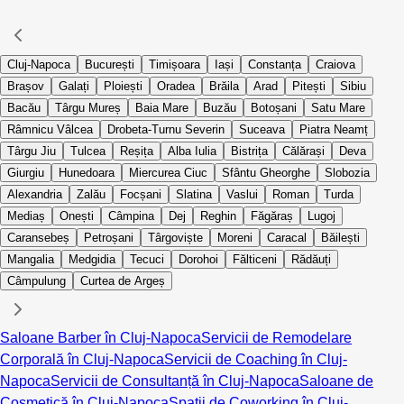
Cluj-Napoca
București
Timișoara
Iași
Constanța
Craiova
Brașov
Galați
Ploiești
Oradea
Brăila
Arad
Pitești
Sibiu
Bacău
Târgu Mureș
Baia Mare
Buzău
Botoșani
Satu Mare
Râmnicu Vâlcea
Drobeta-Turnu Severin
Suceava
Piatra Neamț
Târgu Jiu
Tulcea
Reșița
Alba Iulia
Bistrița
Călărași
Deva
Giurgiu
Hunedoara
Miercurea Ciuc
Sfântu Gheorghe
Slobozia
Alexandria
Zalău
Focșani
Slatina
Vaslui
Roman
Turda
Mediaș
Onești
Câmpina
Dej
Reghin
Făgăraș
Lugoj
Caransebeș
Petroșani
Târgoviște
Moreni
Caracal
Băilești
Mangalia
Medgidia
Tecuci
Dorohoi
Fălticeni
Rădăuți
Câmpulung
Curtea de Argeș
Saloane Barber în Cluj-Napoca
Servicii de Remodelare
Corporală în Cluj-Napoca
Servicii de Coaching în Cluj-
Napoca
Servicii de Consultanță în Cluj-Napoca
Saloane de
Cosmetică în Cluj-Napoca
Spații de Coworking în Cluj-