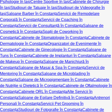
Psihologie în Iași
Centre Sportive în Iași
Cabinete de Chirurgie
în Iași
Studiouri de Tatuaje în Iași
Studiouri de Videografie în
Iași
Saloane Barber în Constanța
Servicii de Remodelare
Corporală în Constanța
Servicii de Coaching în
Constanța
Servicii de Consultanță în Constanța
Saloane de
Cosmetică în Constanța
Spații de Coworking în
Constanța
Cabinete de Stomatologie în Constanța
Cabinete de
Dermatologie în Constanța
Organizatori de Evenimente în
Constanța
Cabinete de Ginecologie în Constanța
Saloane de
Tuns în Constanța
Cabinete de Implanturi în Constanța
Saloane
de Makeup în Constanța
Saloane de Manichiură în
Constanța
Saloane de Masaj & Spa în Constanța
Servicii de
Mentoring în Constanța
Saloane de Microblading în
Constanța
Saloane de Micropigmentare în Constanța
Cabinete
de Nutriție și Dietetică în Constanța
Cabinete de Oftalmologie în
Constanța
Cabinete ORL în Constanța
Alte Servicii în
Constanța
Saloane de Epilare Definitivă în Constanța
Antrenori
Personali în Constanța
Servicii Pet Grooming în
Constanța
Studiouri de Fotografie în Constanța
Cabinete de