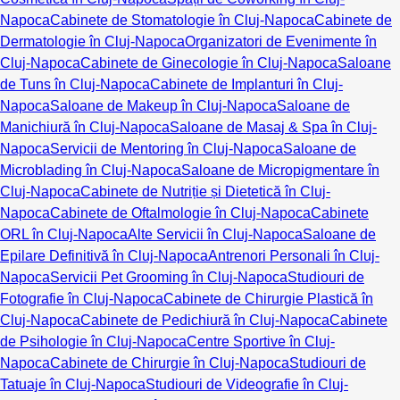
Napoca
Cabinete de Stomatologie în Cluj-Napoca
Cabinete de
Dermatologie în Cluj-Napoca
Organizatori de Evenimente în
Cluj-Napoca
Cabinete de Ginecologie în Cluj-Napoca
Saloane
de Tuns în Cluj-Napoca
Cabinete de Implanturi în Cluj-
Napoca
Saloane de Makeup în Cluj-Napoca
Saloane de
Manichiură în Cluj-Napoca
Saloane de Masaj & Spa în Cluj-
Napoca
Servicii de Mentoring în Cluj-Napoca
Saloane de
Microblading în Cluj-Napoca
Saloane de Micropigmentare în
Cluj-Napoca
Cabinete de Nutriție și Dietetică în Cluj-
Napoca
Cabinete de Oftalmologie în Cluj-Napoca
Cabinete
ORL în Cluj-Napoca
Alte Servicii în Cluj-Napoca
Saloane de
Epilare Definitivă în Cluj-Napoca
Antrenori Personali în Cluj-
Napoca
Servicii Pet Grooming în Cluj-Napoca
Studiouri de
Fotografie în Cluj-Napoca
Cabinete de Chirurgie Plastică în
Cluj-Napoca
Cabinete de Pedichiură în Cluj-Napoca
Cabinete
de Psihologie în Cluj-Napoca
Centre Sportive în Cluj-
Napoca
Cabinete de Chirurgie în Cluj-Napoca
Studiouri de
Tatuaje în Cluj-Napoca
Studiouri de Videografie în Cluj-