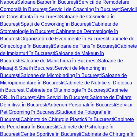
Napoca
Saloane Barber în București
Servicii de Remodelare
Corporală în București
Servicii de Coaching în București
Servicii
de Consultanță în București
Saloane de Cosmetică în
București
Spații de Coworking în București
Cabinete de
Stomatologie în București
Cabinete de Dermatologie în
București
Organizatori de Evenimente în București
Cabinete de
Ginecologie în București
Saloane de Tuns în București
Cabinete
de Implanturi în București
Saloane de Makeup în
București
Saloane de Manichiură în București
Saloane de
Masaj & Spa în București
Servicii de Mentoring în
București
Saloane de Microblading în București
Saloane de
Micropigmentare în București
Cabinete de Nutriție și Dietetică
în București
Cabinete de Oftalmologie în București
Cabinete
ORL în București
Alte Servicii în București
Saloane de Epilare
Definitivă în București
Antrenori Personali în București
Servicii
Pet Grooming în București
Studiouri de Fotografie în
București
Cabinete de Chirurgie Plastică în București
Cabinete
de Pedichiură în București
Cabinete de Psihologie în
București
Centre Sportive în București
Cabinete de Chirurgie în