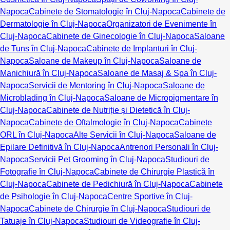
Napoca
Cabinete de Stomatologie în Cluj-Napoca
Cabinete de
Dermatologie în Cluj-Napoca
Organizatori de Evenimente în
Cluj-Napoca
Cabinete de Ginecologie în Cluj-Napoca
Saloane
de Tuns în Cluj-Napoca
Cabinete de Implanturi în Cluj-
Napoca
Saloane de Makeup în Cluj-Napoca
Saloane de
Manichiură în Cluj-Napoca
Saloane de Masaj & Spa în Cluj-
Napoca
Servicii de Mentoring în Cluj-Napoca
Saloane de
Microblading în Cluj-Napoca
Saloane de Micropigmentare în
Cluj-Napoca
Cabinete de Nutriție și Dietetică în Cluj-
Napoca
Cabinete de Oftalmologie în Cluj-Napoca
Cabinete
ORL în Cluj-Napoca
Alte Servicii în Cluj-Napoca
Saloane de
Epilare Definitivă în Cluj-Napoca
Antrenori Personali în Cluj-
Napoca
Servicii Pet Grooming în Cluj-Napoca
Studiouri de
Fotografie în Cluj-Napoca
Cabinete de Chirurgie Plastică în
Cluj-Napoca
Cabinete de Pedichiură în Cluj-Napoca
Cabinete
de Psihologie în Cluj-Napoca
Centre Sportive în Cluj-
Napoca
Cabinete de Chirurgie în Cluj-Napoca
Studiouri de
Tatuaje în Cluj-Napoca
Studiouri de Videografie în Cluj-