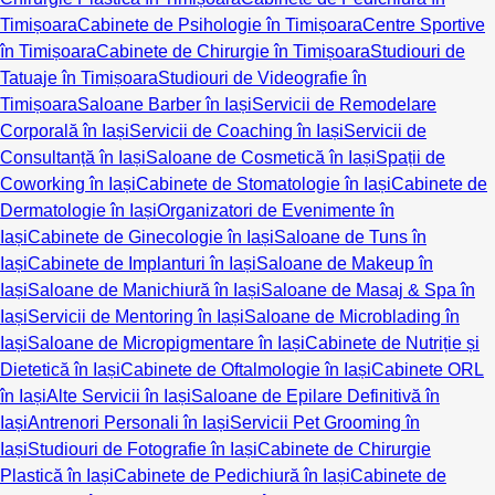
Timișoara
Cabinete de Psihologie în Timișoara
Centre Sportive
în Timișoara
Cabinete de Chirurgie în Timișoara
Studiouri de
Tatuaje în Timișoara
Studiouri de Videografie în
Timișoara
Saloane Barber în Iași
Servicii de Remodelare
Corporală în Iași
Servicii de Coaching în Iași
Servicii de
Consultanță în Iași
Saloane de Cosmetică în Iași
Spații de
Coworking în Iași
Cabinete de Stomatologie în Iași
Cabinete de
Dermatologie în Iași
Organizatori de Evenimente în
Iași
Cabinete de Ginecologie în Iași
Saloane de Tuns în
Iași
Cabinete de Implanturi în Iași
Saloane de Makeup în
Iași
Saloane de Manichiură în Iași
Saloane de Masaj & Spa în
Iași
Servicii de Mentoring în Iași
Saloane de Microblading în
Iași
Saloane de Micropigmentare în Iași
Cabinete de Nutriție și
Dietetică în Iași
Cabinete de Oftalmologie în Iași
Cabinete ORL
în Iași
Alte Servicii în Iași
Saloane de Epilare Definitivă în
Iași
Antrenori Personali în Iași
Servicii Pet Grooming în
Iași
Studiouri de Fotografie în Iași
Cabinete de Chirurgie
Plastică în Iași
Cabinete de Pedichiură în Iași
Cabinete de