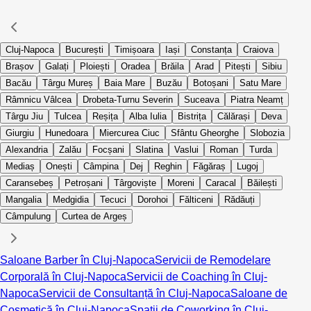
Cluj-Napoca
București
Timișoara
Iași
Constanța
Craiova
Brașov
Galați
Ploiești
Oradea
Brăila
Arad
Pitești
Sibiu
Bacău
Târgu Mureș
Baia Mare
Buzău
Botoșani
Satu Mare
Râmnicu Vâlcea
Drobeta-Turnu Severin
Suceava
Piatra Neamț
Târgu Jiu
Tulcea
Reșița
Alba Iulia
Bistrița
Călărași
Deva
Giurgiu
Hunedoara
Miercurea Ciuc
Sfântu Gheorghe
Slobozia
Alexandria
Zalău
Focșani
Slatina
Vaslui
Roman
Turda
Mediaș
Onești
Câmpina
Dej
Reghin
Făgăraș
Lugoj
Caransebeș
Petroșani
Târgoviște
Moreni
Caracal
Băilești
Mangalia
Medgidia
Tecuci
Dorohoi
Fălticeni
Rădăuți
Câmpulung
Curtea de Argeș
Saloane Barber în Cluj-Napoca
Servicii de Remodelare
Corporală în Cluj-Napoca
Servicii de Coaching în Cluj-
Napoca
Servicii de Consultanță în Cluj-Napoca
Saloane de
Cosmetică în Cluj-Napoca
Spații de Coworking în Cluj-