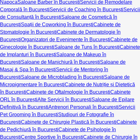
Napoca
Saloane Barber în București
Servicii de Remodelare
Corporală în București
Servicii de Coaching în București
Servicii
de Consultanță în București
Saloane de Cosmetică în
București
Spații de Coworking în București
Cabinete de
Stomatologie în București
Cabinete de Dermatologie în
București
Organizatori de Evenimente în București
Cabinete de
Ginecologie în București
Saloane de Tuns în București
Cabinete
de Implanturi în București
Saloane de Makeup în
București
Saloane de Manichiură în București
Saloane de
Masaj & Spa în București
Servicii de Mentoring în
București
Saloane de Microblading în București
Saloane de
Micropigmentare în București
Cabinete de Nutriție și Dietetică
în București
Cabinete de Oftalmologie în București
Cabinete
ORL în București
Alte Servicii în București
Saloane de Epilare
Definitivă în București
Antrenori Personali în București
Servicii
Pet Grooming în București
Studiouri de Fotografie în
București
Cabinete de Chirurgie Plastică în București
Cabinete
de Pedichiură în București
Cabinete de Psihologie în
București
Centre Sportive în București
Cabinete de Chirurgie în