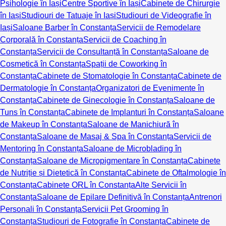
Psihologie în Iași
Centre Sportive în Iași
Cabinete de Chirurgie
în Iași
Studiouri de Tatuaje în Iași
Studiouri de Videografie în
Iași
Saloane Barber în Constanța
Servicii de Remodelare
Corporală în Constanța
Servicii de Coaching în
Constanța
Servicii de Consultanță în Constanța
Saloane de
Cosmetică în Constanța
Spații de Coworking în
Constanța
Cabinete de Stomatologie în Constanța
Cabinete de
Dermatologie în Constanța
Organizatori de Evenimente în
Constanța
Cabinete de Ginecologie în Constanța
Saloane de
Tuns în Constanța
Cabinete de Implanturi în Constanța
Saloane
de Makeup în Constanța
Saloane de Manichiură în
Constanța
Saloane de Masaj & Spa în Constanța
Servicii de
Mentoring în Constanța
Saloane de Microblading în
Constanța
Saloane de Micropigmentare în Constanța
Cabinete
de Nutriție și Dietetică în Constanța
Cabinete de Oftalmologie în
Constanța
Cabinete ORL în Constanța
Alte Servicii în
Constanța
Saloane de Epilare Definitivă în Constanța
Antrenori
Personali în Constanța
Servicii Pet Grooming în
Constanța
Studiouri de Fotografie în Constanța
Cabinete de