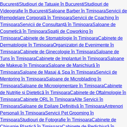
București
Studiouri de Tatuaje în București
Studiouri de
Videografie în București
Saloane Barber în Timișoara
Servicii de
Remodelare Corporală în Timișoara
Servicii de Coaching în
Timișoara
Servicii de Consultanță în Timișoara
Saloane de
Cosmetică în Timișoara
Spații de Coworking în
Timișoara
Cabinete de Stomatologie în Timișoara
Cabinete de
Dermatologie în Timișoara
Organizatori de Evenimente în
Timișoara
Cabinete de Ginecologie în Timișoara
Saloane de
Tuns în Timișoara
Cabinete de Implanturi în Timișoara
Saloane
de Makeup în Timișoara
Saloane de Manichiură în
Timișoara
Saloane de Masaj & Spa în Timișoara
Servicii de
Mentoring în Timișoara
Saloane de Microblading în
Timișoara
Saloane de Micropigmentare în Timișoara
Cabinete
de Nutriție și Dietetică în Timișoara
Cabinete de Oftalmologie în
Timișoara
Cabinete ORL în Timișoara
Alte Servicii în
Timișoara
Saloane de Epilare Definitivă în Timișoara
Antrenori
Personali în Timișoara
Servicii Pet Grooming în
Timișoara
Studiouri de Fotografie în Timișoara
Cabinete de
Chirurgie Plastică în Timișoara
Cabinete de Pedichiură în