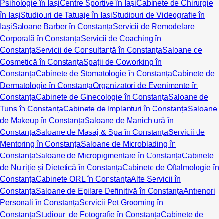
Psihologie în Iași
Centre Sportive în Iași
Cabinete de Chirurgie
în Iași
Studiouri de Tatuaje în Iași
Studiouri de Videografie în
Iași
Saloane Barber în Constanța
Servicii de Remodelare
Corporală în Constanța
Servicii de Coaching în
Constanța
Servicii de Consultanță în Constanța
Saloane de
Cosmetică în Constanța
Spații de Coworking în
Constanța
Cabinete de Stomatologie în Constanța
Cabinete de
Dermatologie în Constanța
Organizatori de Evenimente în
Constanța
Cabinete de Ginecologie în Constanța
Saloane de
Tuns în Constanța
Cabinete de Implanturi în Constanța
Saloane
de Makeup în Constanța
Saloane de Manichiură în
Constanța
Saloane de Masaj & Spa în Constanța
Servicii de
Mentoring în Constanța
Saloane de Microblading în
Constanța
Saloane de Micropigmentare în Constanța
Cabinete
de Nutriție și Dietetică în Constanța
Cabinete de Oftalmologie în
Constanța
Cabinete ORL în Constanța
Alte Servicii în
Constanța
Saloane de Epilare Definitivă în Constanța
Antrenori
Personali în Constanța
Servicii Pet Grooming în
Constanța
Studiouri de Fotografie în Constanța
Cabinete de