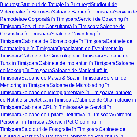
București
Studiouri de Tatuaje în București
Studiouri de
Videografie în București
Saloane Barber în Timișoara
Servicii de
Remodelare Corporală în Timișoara
Servicii de Coaching în
Timișoara
Servicii de Consultanță în Timișoara
Saloane de
Cosmetică în Timișoara
Spații de Coworking în
Timișoara
Cabinete de Stomatologie în Timișoara
Cabinete de
Dermatologie în Timișoara
Organizatori de Evenimente în
Timișoara
Cabinete de Ginecologie în Timișoara
Saloane de
Tuns în Timișoara
Cabinete de Implanturi în Timișoara
Saloane
de Makeup în Timișoara
Saloane de Manichiură în
Timișoara
Saloane de Masaj & Spa în Timișoara
Servicii de
Mentoring în Timișoara
Saloane de Microblading în
Timișoara
Saloane de Micropigmentare în Timișoara
Cabinete
de Nutriție și Dietetică în Timișoara
Cabinete de Oftalmologie în
Timișoara
Cabinete ORL în Timișoara
Alte Servicii în
Timișoara
Saloane de Epilare Definitivă în Timișoara
Antrenori
Personali în Timișoara
Servicii Pet Grooming în
Timișoara
Studiouri de Fotografie în Timișoara
Cabinete de
Chirurgie Plastică în Timișoara
Cabinete de Pedichiură în