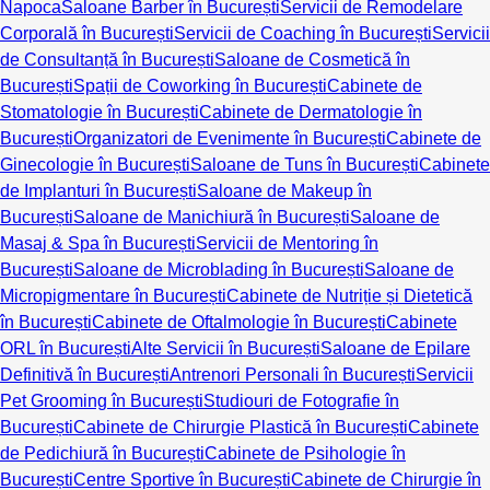
Napoca
Saloane Barber în București
Servicii de Remodelare
Corporală în București
Servicii de Coaching în București
Servicii
de Consultanță în București
Saloane de Cosmetică în
București
Spații de Coworking în București
Cabinete de
Stomatologie în București
Cabinete de Dermatologie în
București
Organizatori de Evenimente în București
Cabinete de
Ginecologie în București
Saloane de Tuns în București
Cabinete
de Implanturi în București
Saloane de Makeup în
București
Saloane de Manichiură în București
Saloane de
Masaj & Spa în București
Servicii de Mentoring în
București
Saloane de Microblading în București
Saloane de
Micropigmentare în București
Cabinete de Nutriție și Dietetică
în București
Cabinete de Oftalmologie în București
Cabinete
ORL în București
Alte Servicii în București
Saloane de Epilare
Definitivă în București
Antrenori Personali în București
Servicii
Pet Grooming în București
Studiouri de Fotografie în
București
Cabinete de Chirurgie Plastică în București
Cabinete
de Pedichiură în București
Cabinete de Psihologie în
București
Centre Sportive în București
Cabinete de Chirurgie în