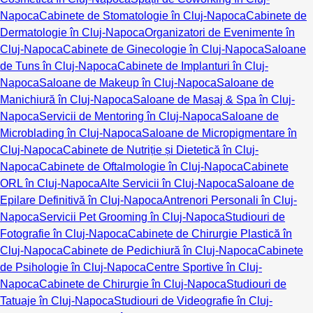
Napoca
Cabinete de Stomatologie în Cluj-Napoca
Cabinete de
Dermatologie în Cluj-Napoca
Organizatori de Evenimente în
Cluj-Napoca
Cabinete de Ginecologie în Cluj-Napoca
Saloane
de Tuns în Cluj-Napoca
Cabinete de Implanturi în Cluj-
Napoca
Saloane de Makeup în Cluj-Napoca
Saloane de
Manichiură în Cluj-Napoca
Saloane de Masaj & Spa în Cluj-
Napoca
Servicii de Mentoring în Cluj-Napoca
Saloane de
Microblading în Cluj-Napoca
Saloane de Micropigmentare în
Cluj-Napoca
Cabinete de Nutriție și Dietetică în Cluj-
Napoca
Cabinete de Oftalmologie în Cluj-Napoca
Cabinete
ORL în Cluj-Napoca
Alte Servicii în Cluj-Napoca
Saloane de
Epilare Definitivă în Cluj-Napoca
Antrenori Personali în Cluj-
Napoca
Servicii Pet Grooming în Cluj-Napoca
Studiouri de
Fotografie în Cluj-Napoca
Cabinete de Chirurgie Plastică în
Cluj-Napoca
Cabinete de Pedichiură în Cluj-Napoca
Cabinete
de Psihologie în Cluj-Napoca
Centre Sportive în Cluj-
Napoca
Cabinete de Chirurgie în Cluj-Napoca
Studiouri de
Tatuaje în Cluj-Napoca
Studiouri de Videografie în Cluj-