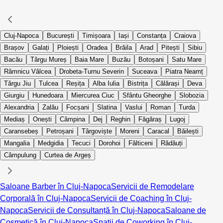
Cluj-Napoca
București
Timișoara
Iași
Constanța
Craiova
Brașov
Galați
Ploiești
Oradea
Brăila
Arad
Pitești
Sibiu
Bacău
Târgu Mureș
Baia Mare
Buzău
Botoșani
Satu Mare
Râmnicu Vâlcea
Drobeta-Turnu Severin
Suceava
Piatra Neamț
Târgu Jiu
Tulcea
Reșița
Alba Iulia
Bistrița
Călărași
Deva
Giurgiu
Hunedoara
Miercurea Ciuc
Sfântu Gheorghe
Slobozia
Alexandria
Zalău
Focșani
Slatina
Vaslui
Roman
Turda
Mediaș
Onești
Câmpina
Dej
Reghin
Făgăraș
Lugoj
Caransebeș
Petroșani
Târgoviște
Moreni
Caracal
Băilești
Mangalia
Medgidia
Tecuci
Dorohoi
Fălticeni
Rădăuți
Câmpulung
Curtea de Argeș
Saloane Barber în Cluj-Napoca
Servicii de Remodelare
Corporală în Cluj-Napoca
Servicii de Coaching în Cluj-
Napoca
Servicii de Consultanță în Cluj-Napoca
Saloane de
Cosmetică în Cluj-Napoca
Spații de Coworking în Cluj-