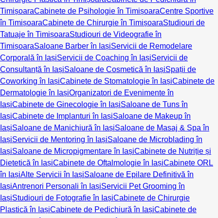
Timișoara
Cabinete de Psihologie în Timișoara
Centre Sportive
în Timișoara
Cabinete de Chirurgie în Timișoara
Studiouri de
Tatuaje în Timișoara
Studiouri de Videografie în
Timișoara
Saloane Barber în Iași
Servicii de Remodelare
Corporală în Iași
Servicii de Coaching în Iași
Servicii de
Consultanță în Iași
Saloane de Cosmetică în Iași
Spații de
Coworking în Iași
Cabinete de Stomatologie în Iași
Cabinete de
Dermatologie în Iași
Organizatori de Evenimente în
Iași
Cabinete de Ginecologie în Iași
Saloane de Tuns în
Iași
Cabinete de Implanturi în Iași
Saloane de Makeup în
Iași
Saloane de Manichiură în Iași
Saloane de Masaj & Spa în
Iași
Servicii de Mentoring în Iași
Saloane de Microblading în
Iași
Saloane de Micropigmentare în Iași
Cabinete de Nutriție și
Dietetică în Iași
Cabinete de Oftalmologie în Iași
Cabinete ORL
în Iași
Alte Servicii în Iași
Saloane de Epilare Definitivă în
Iași
Antrenori Personali în Iași
Servicii Pet Grooming în
Iași
Studiouri de Fotografie în Iași
Cabinete de Chirurgie
Plastică în Iași
Cabinete de Pedichiură în Iași
Cabinete de