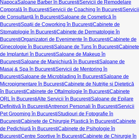
Napoca
Saloane Barber în București
Servicii de Remodelare
Corporală în București
Servicii de Coaching în București
Servicii
de Consultanță în București
Saloane de Cosmetică în
București
Spații de Coworking în București
Cabinete de
Stomatologie în București
Cabinete de Dermatologie în
București
Organizatori de Evenimente în București
Cabinete de
Ginecologie în București
Saloane de Tuns în București
Cabinete
de Implanturi în București
Saloane de Makeup în
București
Saloane de Manichiură în București
Saloane de
Masaj & Spa în București
Servicii de Mentoring în
București
Saloane de Microblading în București
Saloane de
Micropigmentare în București
Cabinete de Nutriție și Dietetică
în București
Cabinete de Oftalmologie în București
Cabinete
ORL în București
Alte Servicii în București
Saloane de Epilare
Definitivă în București
Antrenori Personali în București
Servicii
Pet Grooming în București
Studiouri de Fotografie în
București
Cabinete de Chirurgie Plastică în București
Cabinete
de Pedichiură în București
Cabinete de Psihologie în
București
Centre Sportive în București
Cabinete de Chirurgie în