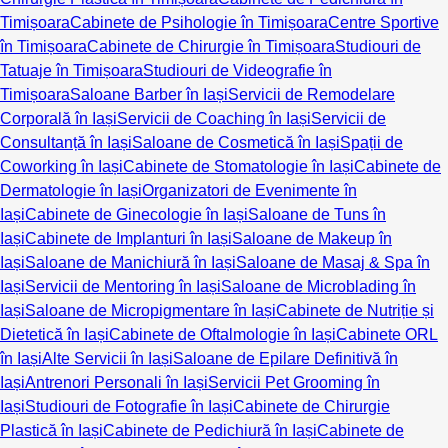
Timișoara
Cabinete de Psihologie în Timișoara
Centre Sportive
în Timișoara
Cabinete de Chirurgie în Timișoara
Studiouri de
Tatuaje în Timișoara
Studiouri de Videografie în
Timișoara
Saloane Barber în Iași
Servicii de Remodelare
Corporală în Iași
Servicii de Coaching în Iași
Servicii de
Consultanță în Iași
Saloane de Cosmetică în Iași
Spații de
Coworking în Iași
Cabinete de Stomatologie în Iași
Cabinete de
Dermatologie în Iași
Organizatori de Evenimente în
Iași
Cabinete de Ginecologie în Iași
Saloane de Tuns în
Iași
Cabinete de Implanturi în Iași
Saloane de Makeup în
Iași
Saloane de Manichiură în Iași
Saloane de Masaj & Spa în
Iași
Servicii de Mentoring în Iași
Saloane de Microblading în
Iași
Saloane de Micropigmentare în Iași
Cabinete de Nutriție și
Dietetică în Iași
Cabinete de Oftalmologie în Iași
Cabinete ORL
în Iași
Alte Servicii în Iași
Saloane de Epilare Definitivă în
Iași
Antrenori Personali în Iași
Servicii Pet Grooming în
Iași
Studiouri de Fotografie în Iași
Cabinete de Chirurgie
Plastică în Iași
Cabinete de Pedichiură în Iași
Cabinete de