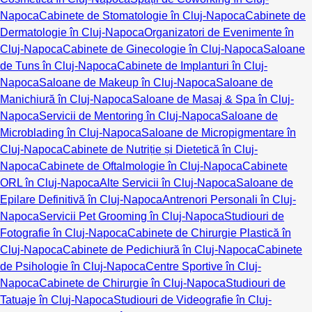
Napoca
Cabinete de Stomatologie în Cluj-Napoca
Cabinete de
Dermatologie în Cluj-Napoca
Organizatori de Evenimente în
Cluj-Napoca
Cabinete de Ginecologie în Cluj-Napoca
Saloane
de Tuns în Cluj-Napoca
Cabinete de Implanturi în Cluj-
Napoca
Saloane de Makeup în Cluj-Napoca
Saloane de
Manichiură în Cluj-Napoca
Saloane de Masaj & Spa în Cluj-
Napoca
Servicii de Mentoring în Cluj-Napoca
Saloane de
Microblading în Cluj-Napoca
Saloane de Micropigmentare în
Cluj-Napoca
Cabinete de Nutriție și Dietetică în Cluj-
Napoca
Cabinete de Oftalmologie în Cluj-Napoca
Cabinete
ORL în Cluj-Napoca
Alte Servicii în Cluj-Napoca
Saloane de
Epilare Definitivă în Cluj-Napoca
Antrenori Personali în Cluj-
Napoca
Servicii Pet Grooming în Cluj-Napoca
Studiouri de
Fotografie în Cluj-Napoca
Cabinete de Chirurgie Plastică în
Cluj-Napoca
Cabinete de Pedichiură în Cluj-Napoca
Cabinete
de Psihologie în Cluj-Napoca
Centre Sportive în Cluj-
Napoca
Cabinete de Chirurgie în Cluj-Napoca
Studiouri de
Tatuaje în Cluj-Napoca
Studiouri de Videografie în Cluj-