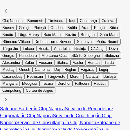
Cluj-Napoca
București
Timișoara
Iași
Constanța
Craiova
Brașov
Galați
Ploiești
Oradea
Brăila
Arad
Pitești
Sibiu
Bacău
Târgu Mureș
Baia Mare
Buzău
Botoșani
Satu Mare
Râmnicu Vâlcea
Drobeta-Turnu Severin
Suceava
Piatra Neamț
Târgu Jiu
Tulcea
Reșița
Alba Iulia
Bistrița
Călărași
Deva
Giurgiu
Hunedoara
Miercurea Ciuc
Sfântu Gheorghe
Slobozia
Alexandria
Zalău
Focșani
Slatina
Vaslui
Roman
Turda
Mediaș
Onești
Câmpina
Dej
Reghin
Făgăraș
Lugoj
Caransebeș
Petroșani
Târgoviște
Moreni
Caracal
Băilești
Mangalia
Medgidia
Tecuci
Dorohoi
Fălticeni
Rădăuți
Câmpulung
Curtea de Argeș
Saloane Barber în Cluj-Napoca
Servicii de Remodelare
Corporală în Cluj-Napoca
Servicii de Coaching în Cluj-
Napoca
Servicii de Consultanță în Cluj-Napoca
Saloane de
Cosmetică în Cluj-Napoca
Spații de Coworking în Cluj-