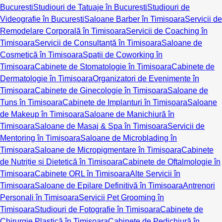
București
Studiouri de Tatuaje în București
Studiouri de
Videografie în București
Saloane Barber în Timișoara
Servicii de
Remodelare Corporală în Timișoara
Servicii de Coaching în
Timișoara
Servicii de Consultanță în Timișoara
Saloane de
Cosmetică în Timișoara
Spații de Coworking în
Timișoara
Cabinete de Stomatologie în Timișoara
Cabinete de
Dermatologie în Timișoara
Organizatori de Evenimente în
Timișoara
Cabinete de Ginecologie în Timișoara
Saloane de
Tuns în Timișoara
Cabinete de Implanturi în Timișoara
Saloane
de Makeup în Timișoara
Saloane de Manichiură în
Timișoara
Saloane de Masaj & Spa în Timișoara
Servicii de
Mentoring în Timișoara
Saloane de Microblading în
Timișoara
Saloane de Micropigmentare în Timișoara
Cabinete
de Nutriție și Dietetică în Timișoara
Cabinete de Oftalmologie în
Timișoara
Cabinete ORL în Timișoara
Alte Servicii în
Timișoara
Saloane de Epilare Definitivă în Timișoara
Antrenori
Personali în Timișoara
Servicii Pet Grooming în
Timișoara
Studiouri de Fotografie în Timișoara
Cabinete de
Chirurgie Plastică în Timișoara
Cabinete de Pedichiură în