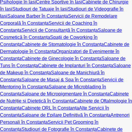
Psihologie în Iași
Centre Sportive în Iași
Cabinete de Chirurgie
în Iași
Studiouri de Tatuaje în Iași
Studiouri de Videografie în
Iași
Saloane Barber în Constanța
Servicii de Remodelare
Corporală în Constanța
Servicii de Coaching în
Constanța
Servicii de Consultanță în Constanța
Saloane de
Cosmetică în Constanța
Spații de Coworking în
Constanța
Cabinete de Stomatologie în Constanța
Cabinete de
Dermatologie în Constanța
Organizatori de Evenimente în
Constanța
Cabinete de Ginecologie în Constanța
Saloane de
Tuns în Constanța
Cabinete de Implanturi în Constanța
Saloane
de Makeup în Constanța
Saloane de Manichiură în
Constanța
Saloane de Masaj & Spa în Constanța
Servicii de
Mentoring în Constanța
Saloane de Microblading în
Constanța
Saloane de Micropigmentare în Constanța
Cabinete
de Nutriție și Dietetică în Constanța
Cabinete de Oftalmologie în
Constanța
Cabinete ORL în Constanța
Alte Servicii în
Constanța
Saloane de Epilare Definitivă în Constanța
Antrenori
Personali în Constanța
Servicii Pet Grooming în
Constanța
Studiouri de Fotografie în Constanța
Cabinete de