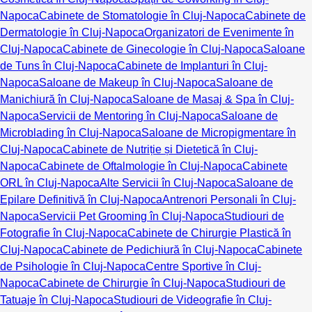
Napoca
Cabinete de Stomatologie în Cluj-Napoca
Cabinete de
Dermatologie în Cluj-Napoca
Organizatori de Evenimente în
Cluj-Napoca
Cabinete de Ginecologie în Cluj-Napoca
Saloane
de Tuns în Cluj-Napoca
Cabinete de Implanturi în Cluj-
Napoca
Saloane de Makeup în Cluj-Napoca
Saloane de
Manichiură în Cluj-Napoca
Saloane de Masaj & Spa în Cluj-
Napoca
Servicii de Mentoring în Cluj-Napoca
Saloane de
Microblading în Cluj-Napoca
Saloane de Micropigmentare în
Cluj-Napoca
Cabinete de Nutriție și Dietetică în Cluj-
Napoca
Cabinete de Oftalmologie în Cluj-Napoca
Cabinete
ORL în Cluj-Napoca
Alte Servicii în Cluj-Napoca
Saloane de
Epilare Definitivă în Cluj-Napoca
Antrenori Personali în Cluj-
Napoca
Servicii Pet Grooming în Cluj-Napoca
Studiouri de
Fotografie în Cluj-Napoca
Cabinete de Chirurgie Plastică în
Cluj-Napoca
Cabinete de Pedichiură în Cluj-Napoca
Cabinete
de Psihologie în Cluj-Napoca
Centre Sportive în Cluj-
Napoca
Cabinete de Chirurgie în Cluj-Napoca
Studiouri de
Tatuaje în Cluj-Napoca
Studiouri de Videografie în Cluj-