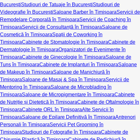
București
Studiouri de Tatuaje în București
Studiouri de
Videografie în București
Saloane Barber în Timișoara
Servicii de
Remodelare Corporală în Timișoara
Servicii de Coaching în
Timișoara
Servicii de Consultanță în Timișoara
Saloane de
Cosmetică în Timișoara
Spații de Coworking în
Timișoara
Cabinete de Stomatologie în Timișoara
Cabinete de
Dermatologie în Timișoara
Organizatori de Evenimente în
Timișoara
Cabinete de Ginecologie în Timișoara
Saloane de
Tuns în Timișoara
Cabinete de Implanturi în Timișoara
Saloane
de Makeup în Timișoara
Saloane de Manichiură în
Timișoara
Saloane de Masaj & Spa în Timișoara
Servicii de
Mentoring în Timișoara
Saloane de Microblading în
Timișoara
Saloane de Micropigmentare în Timișoara
Cabinete
de Nutriție și Dietetică în Timișoara
Cabinete de Oftalmologie în
Timișoara
Cabinete ORL în Timișoara
Alte Servicii în
Timișoara
Saloane de Epilare Definitivă în Timișoara
Antrenori
Personali în Timișoara
Servicii Pet Grooming în
Timișoara
Studiouri de Fotografie în Timișoara
Cabinete de
Chirurgie Plastică în Timișoara
Cabinete de Pedichiură în