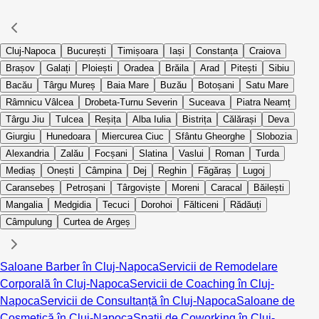
Cluj-Napoca
București
Timișoara
Iași
Constanța
Craiova
Brașov
Galați
Ploiești
Oradea
Brăila
Arad
Pitești
Sibiu
Bacău
Târgu Mureș
Baia Mare
Buzău
Botoșani
Satu Mare
Râmnicu Vâlcea
Drobeta-Turnu Severin
Suceava
Piatra Neamț
Târgu Jiu
Tulcea
Reșița
Alba Iulia
Bistrița
Călărași
Deva
Giurgiu
Hunedoara
Miercurea Ciuc
Sfântu Gheorghe
Slobozia
Alexandria
Zalău
Focșani
Slatina
Vaslui
Roman
Turda
Mediaș
Onești
Câmpina
Dej
Reghin
Făgăraș
Lugoj
Caransebeș
Petroșani
Târgoviște
Moreni
Caracal
Băilești
Mangalia
Medgidia
Tecuci
Dorohoi
Fălticeni
Rădăuți
Câmpulung
Curtea de Argeș
Saloane Barber în Cluj-Napoca
Servicii de Remodelare
Corporală în Cluj-Napoca
Servicii de Coaching în Cluj-
Napoca
Servicii de Consultanță în Cluj-Napoca
Saloane de
Cosmetică în Cluj-Napoca
Spații de Coworking în Cluj-