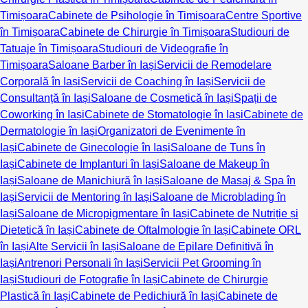
Timișoara
Cabinete de Psihologie în Timișoara
Centre Sportive
în Timișoara
Cabinete de Chirurgie în Timișoara
Studiouri de
Tatuaje în Timișoara
Studiouri de Videografie în
Timișoara
Saloane Barber în Iași
Servicii de Remodelare
Corporală în Iași
Servicii de Coaching în Iași
Servicii de
Consultanță în Iași
Saloane de Cosmetică în Iași
Spații de
Coworking în Iași
Cabinete de Stomatologie în Iași
Cabinete de
Dermatologie în Iași
Organizatori de Evenimente în
Iași
Cabinete de Ginecologie în Iași
Saloane de Tuns în
Iași
Cabinete de Implanturi în Iași
Saloane de Makeup în
Iași
Saloane de Manichiură în Iași
Saloane de Masaj & Spa în
Iași
Servicii de Mentoring în Iași
Saloane de Microblading în
Iași
Saloane de Micropigmentare în Iași
Cabinete de Nutriție și
Dietetică în Iași
Cabinete de Oftalmologie în Iași
Cabinete ORL
în Iași
Alte Servicii în Iași
Saloane de Epilare Definitivă în
Iași
Antrenori Personali în Iași
Servicii Pet Grooming în
Iași
Studiouri de Fotografie în Iași
Cabinete de Chirurgie
Plastică în Iași
Cabinete de Pedichiură în Iași
Cabinete de