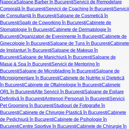
Napoca
Saloane Barber în București
Servicii de Remodelare
Corporală în București
Servicii de Coaching în București
Servicii
de Consultanță în București
Saloane de Cosmetică în
București
Spații de Coworking în București
Cabinete de
Stomatologie în București
Cabinete de Dermatologie în
București
Organizatori de Evenimente în București
Cabinete de
Ginecologie în București
Saloane de Tuns în București
Cabinete
de Implanturi în București
Saloane de Makeup în
București
Saloane de Manichiură în București
Saloane de
Masaj & Spa în București
Servicii de Mentoring în
București
Saloane de Microblading în București
Saloane de
Micropigmentare în București
Cabinete de Nutriție și Dietetică
în București
Cabinete de Oftalmologie în București
Cabinete
ORL în București
Alte Servicii în București
Saloane de Epilare
Definitivă în București
Antrenori Personali în București
Servicii
Pet Grooming în București
Studiouri de Fotografie în
București
Cabinete de Chirurgie Plastică în București
Cabinete
de Pedichiură în București
Cabinete de Psihologie în
București
Centre Sportive în București
Cabinete de Chirurgie în