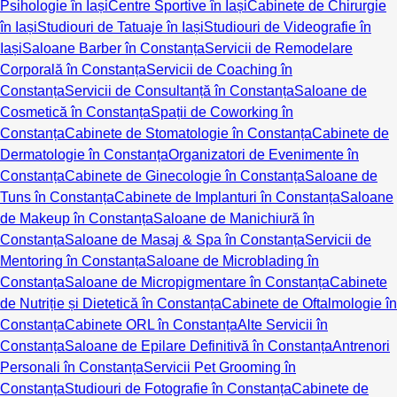
Psihologie în Iași
Centre Sportive în Iași
Cabinete de Chirurgie
în Iași
Studiouri de Tatuaje în Iași
Studiouri de Videografie în
Iași
Saloane Barber în Constanța
Servicii de Remodelare
Corporală în Constanța
Servicii de Coaching în
Constanța
Servicii de Consultanță în Constanța
Saloane de
Cosmetică în Constanța
Spații de Coworking în
Constanța
Cabinete de Stomatologie în Constanța
Cabinete de
Dermatologie în Constanța
Organizatori de Evenimente în
Constanța
Cabinete de Ginecologie în Constanța
Saloane de
Tuns în Constanța
Cabinete de Implanturi în Constanța
Saloane
de Makeup în Constanța
Saloane de Manichiură în
Constanța
Saloane de Masaj & Spa în Constanța
Servicii de
Mentoring în Constanța
Saloane de Microblading în
Constanța
Saloane de Micropigmentare în Constanța
Cabinete
de Nutriție și Dietetică în Constanța
Cabinete de Oftalmologie în
Constanța
Cabinete ORL în Constanța
Alte Servicii în
Constanța
Saloane de Epilare Definitivă în Constanța
Antrenori
Personali în Constanța
Servicii Pet Grooming în
Constanța
Studiouri de Fotografie în Constanța
Cabinete de